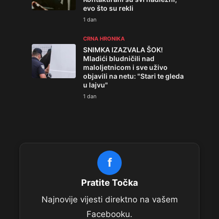
evo što su rekli
1 dan
CRNA HRONIKA
SNIMKA IZAZVALA ŠOK!
Mladići bludničili nad
maloljetnicom i sve uživo
objavili na netu: "Stari te gleda
u lajvu"
1 dan
f
Pratite Točka
Najnovije vijesti direktno na vašem
Facebooku.