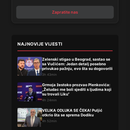
Zapratite nas
NAJNOVIJE VIJESTI
Zelenski stigao u Beograd, sastao se
sa Vučićem: Jedan detalj posebno
privukao pažnju, evo šta su dogovorili
3h 43min
Grmoja žestoko prozvao Plenkovića:
„Želudac me boli sjediti s ljudima koji
su trovali Liku“
4h 24min
VELIKA ODLUKA SE ČEKA! Puljić
otkrio šta se sprema Dodiku
4h 52min