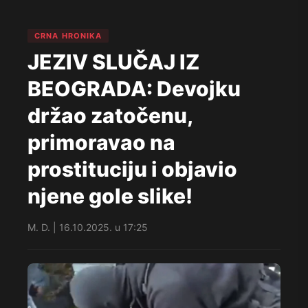
CRNA HRONIKA
JEZIV SLUČAJ IZ
BEOGRADA: Devojku
držao zatočenu,
primoravao na
prostituciju i objavio
njene gole slike!
M. D. | 16.10.2025. u 17:25