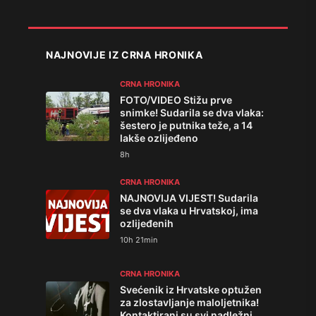
NAJNOVIJE IZ CRNA HRONIKA
CRNA HRONIKA
FOTO/VIDEO Stižu prve
snimke! Sudarila se dva vlaka:
šestero je putnika teže, a 14
lakše ozlijeđeno
8h
CRNA HRONIKA
NAJNOVIJA VIJEST! Sudarila
se dva vlaka u Hrvatskoj, ima
ozlijeđenih
10h 21min
CRNA HRONIKA
Svećenik iz Hrvatske optužen
za zlostavljanje maloljetnika!
Kontaktirani su svi nadležni,