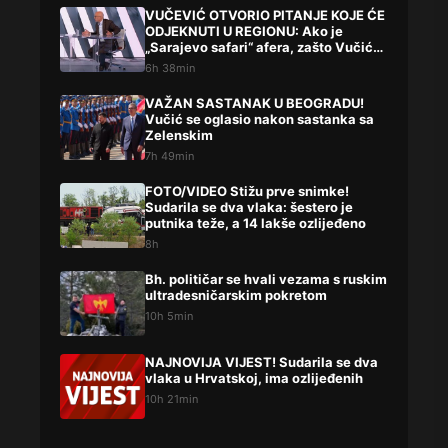
VUČEVIĆ OTVORIO PITANJE KOJE ĆE
ODJEKNUTI U REGIONU: Ako je
„Sarajevo safari“ afera, zašto Vučića
niste procesuirali?!
6h 38min
VAŽAN SASTANAK U BEOGRADU!
Vučić se oglasio nakon sastanka sa
Zelenskim
7h 49min
FOTO/VIDEO Stižu prve snimke!
Sudarila se dva vlaka: šestero je
putnika teže, a 14 lakše ozlijeđeno
8h
Bh. političar se hvali vezama s ruskim
ultradesničarskim pokretom
10h 5min
NAJNOVIJA VIJEST! Sudarila se dva
vlaka u Hrvatskoj, ima ozlijeđenih
10h 21min