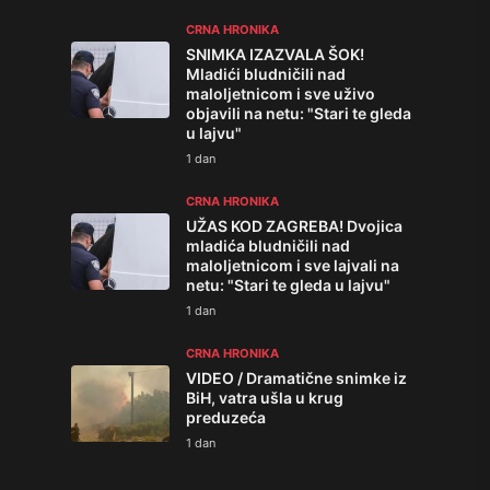
CRNA HRONIKA
SNIMKA IZAZVALA ŠOK!
Mladići bludničili nad
maloljetnicom i sve uživo
objavili na netu: "Stari te gleda
u lajvu"
1 dan
CRNA HRONIKA
UŽAS KOD ZAGREBA! Dvojica
mladića bludničili nad
maloljetnicom i sve lajvali na
netu: "Stari te gleda u lajvu"
1 dan
CRNA HRONIKA
VIDEO / Dramatične snimke iz
BiH, vatra ušla u krug
preduzeća
1 dan