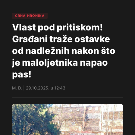
CRNA HRONIKA
Vlast pod pritiskom!
Građani traže ostavke
od nadležnih nakon što
je maloljetnika napao
pas!
M. D. | 29.10.2025. u 12:43