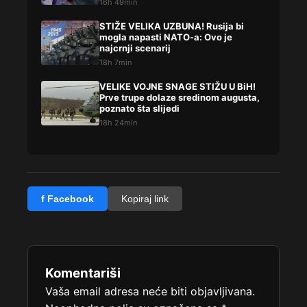
16h 49min
STIŽE VELIKA UZBUNA! Rusija bi
mogla napasti NATO-a: Ovo je
najcrnji scenarij
18h 7min
VELIKE VOJNE SNAGE STIŽU U BiH!
Prve trupe dolaze sredinom augusta,
poznato šta slijedi
18h 24min
f Facebook
Kopiraj link
Komentariši
Vaša email adresa neće biti objavljivana.