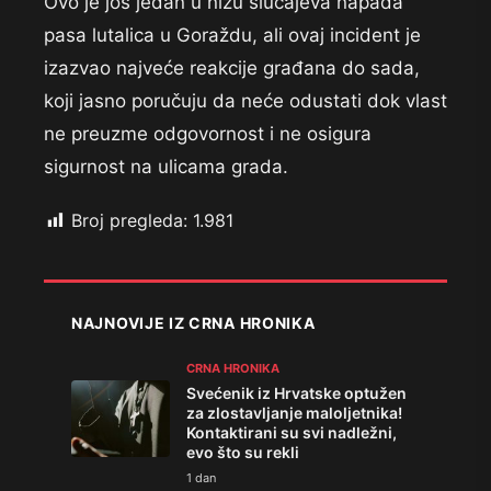
Ovo je još jedan u nizu slučajeva napada
pasa lutalica u Goraždu, ali ovaj incident je
izazvao najveće reakcije građana do sada,
koji jasno poručuju da neće odustati dok vlast
ne preuzme odgovornost i ne osigura
sigurnost na ulicama grada.
Broj pregleda:
1.981
NAJNOVIJE IZ CRNA HRONIKA
CRNA HRONIKA
Svećenik iz Hrvatske optužen
za zlostavljanje maloljetnika!
Kontaktirani su svi nadležni,
evo što su rekli
1 dan