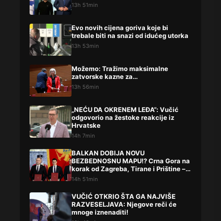
13h 51min
Evo novih cijena goriva koje bi
trebale biti na snazi od idućeg utorka
13h 53min
Možemo: Tražimo maksimalne
zatvorske kazne za…
13h 56min
„NEĆU DA OKRENEM LEĐA“: Vučić
odgovorio na žestoke reakcije iz
Hrvatske
14h 7min
BALKAN DOBIJA NOVU
BEZBEDNOSNU MAPU!? Crna Gora na
korak od Zagreba, Tirane i Prištine –
detalji koji su podigli prašinu
14h 51min
VUČIĆ OTKRIO ŠTA GA NAJVIŠE
RAZVESELJAVA: Njegove reči će
mnoge iznenaditi!