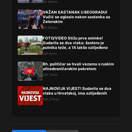
niste procesuirali?!
8h 44min
VAŽAN SASTANAK U BEOGRADU!
Vučić se oglasio nakon sastanka sa
Zelenskim
9h 55min
FOTO/VIDEO Stižu prve snimke!
Sudarila se dva vlaka: šestero je
putnika teže, a 14 lakše ozlijeđeno
10h 6min
Bh. političar se hvali vezama s ruskim
ultradesničarskim pokretom
12h 11min
NAJNOVIJA VIJEST! Sudarila se dva
vlaka u Hrvatskoj, ima ozlijeđenih
12h 27min