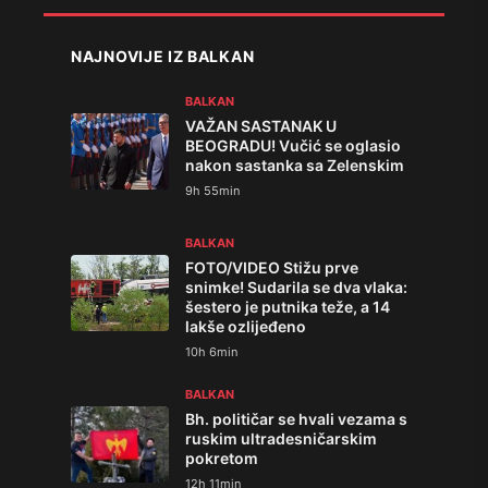
NAJNOVIJE IZ BALKAN
BALKAN
VAŽAN SASTANAK U
BEOGRADU! Vučić se oglasio
nakon sastanka sa Zelenskim
9h 55min
BALKAN
FOTO/VIDEO Stižu prve
snimke! Sudarila se dva vlaka:
šestero je putnika teže, a 14
lakše ozlijeđeno
10h 6min
BALKAN
Bh. političar se hvali vezama s
ruskim ultradesničarskim
pokretom
12h 11min