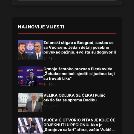
NAJNOVIJE VIJESTI
Zelenski stigao u Beograd, sastao se
sa Vučićem: Jedan detalj posebno
privukao pažnju, evo šta su dogovorili
5h 49min
Grmoja žestoko prozvao Plenkovića:
„Želudac me boli sjediti s ljudima koji
su trovali Liku“
6h 30min
VELIKA ODLUKA SE ČEKA! Puljić
otkrio šta se sprema Dodiku
6h 58min
VUČEVIĆ OTVORIO PITANJE KOJE ĆE
ODJEKNUTI U REGIONU: Ako je
„Sarajevo safari“ afera, zašto Vučića