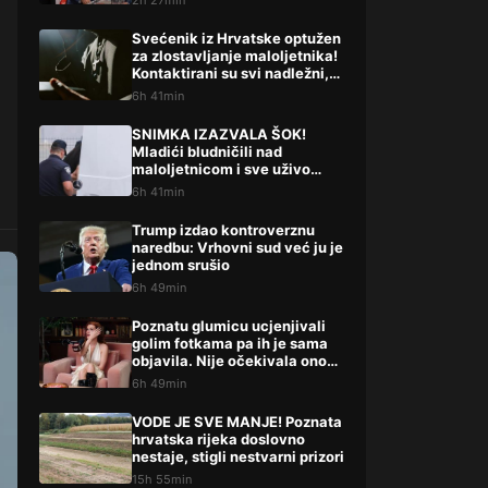
2h 27min
političarima u RS-u
Svećenik iz Hrvatske optužen
za zlostavljanje maloljetnika!
Kontaktirani su svi nadležni,
evo što su rekli
6h 41min
SNIMKA IZAZVALA ŠOK!
Mladići bludničili nad
maloljetnicom i sve uživo
objavili na netu: “Stari te
6h 41min
gleda u lajvu”
Trump izdao kontroverznu
naredbu: Vrhovni sud već ju je
jednom srušio
6h 49min
Poznatu glumicu ucjenjivali
golim fotkama pa ih je sama
objavila. Nije očekivala ono
što uslijedilo: ‘Slomilo me‘
6h 49min
VODE JE SVE MANJE! Poznata
hrvatska rijeka doslovno
nestaje, stigli nestvarni prizori
15h 55min