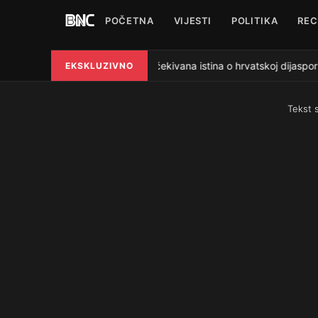
POČETNA
VIJESTI
POLITIKA
REC
Neočekivana istina o hrvatskoj dijaspori 
EKSKLUZIVNO
●
Tekst 