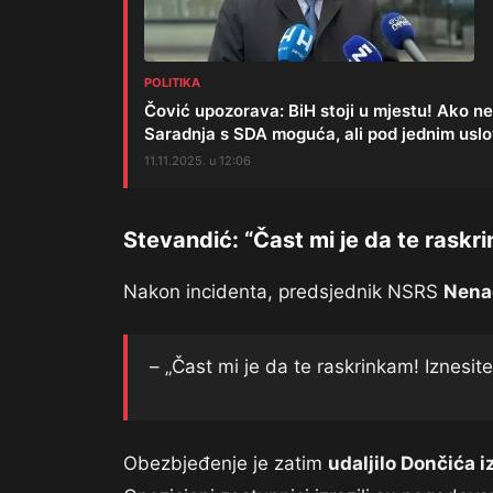
POLITIKA
Čović upozorava: BiH stoji u mjestu! Ako n
Saradnja s SDA moguća, ali pod jednim uslo
11.11.2025. u 12:06
Stevandić: “Čast mi je da te raskr
Nakon incidenta, predsjednik NSRS
Nena
– „Čast mi je da te raskrinkam! Iznesite
Obezbjeđenje je zatim
udaljilo Dončića 