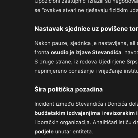
Opozicioni zastupnici izrazili su negodov
se “ovakve stvari ne rješavaju fizičkim ud
Nastavak sjednice uz povišene to
Nakon pauze, sjednica je nastavljena, ali
fronta
osudio je izjave Stevandića
, navo
S druge strane, iz redova Ujedinjene Srpsk
neprimjereno ponašanje i vrijeđanje institu
Šira politička pozadina
Incident između Stevandića i Dončića do
budžetskim izdvajanjima i revizorskim 
i boračkih organizacija. Analitičari ističu
podjele
unutar entiteta.