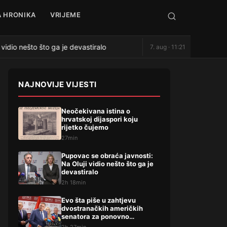
 HRONIKA
VRIJEME
idio nešto što ga je devastiralo
Evo šta piše u zahtjevu d
7. aug · 11:21
●
NAJNOVIJE VIJESTI
Neočekivana istina o
hrvatskoj dijaspori koju
rijetko čujemo
27min
Pupovac se obraća javnosti:
Na Oluji vidio nešto što ga je
devastiralo
2h 18min
Evo šta piše u zahtjevu
dvostranačkih američkih
senatora za ponovno
uvođenje sankcija