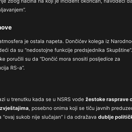
anje zbog načina na koji je incident okončan, navodeći d
aljavanjem”.
nove
 atmosfera je ostala napeta. Dončićev kolega iz Narodno
deći da su “nedostojne funkcije predsjednika Skupštine”
e poručili su da “Dončić mora snositi posljedice za
cija RS-a”.
lazi u trenutku kada se u NSRS vode
žestoke rasprave 
izvještajima
, posebno onima koji se tiču javnih preduze
 da “ovaj sukob nije slučajan” i da odražava
dublje politič