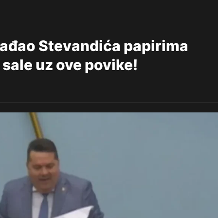
gađao Stevandića papirima
 sale uz ove povike!