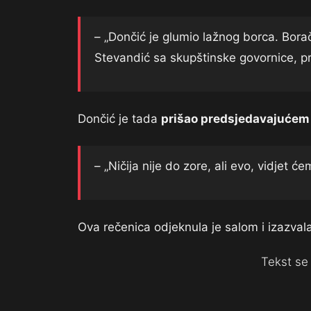
– „Dončić je glumio lažnog borca. Boračk
Stevandić sa skupštinske govornice, p
Dončić je tada
prišao predsjedavajućem
– „Ničija nije do zore, ali evo, vidjet će
Ova rečenica odjeknula je salom i izazvala
Tekst se 