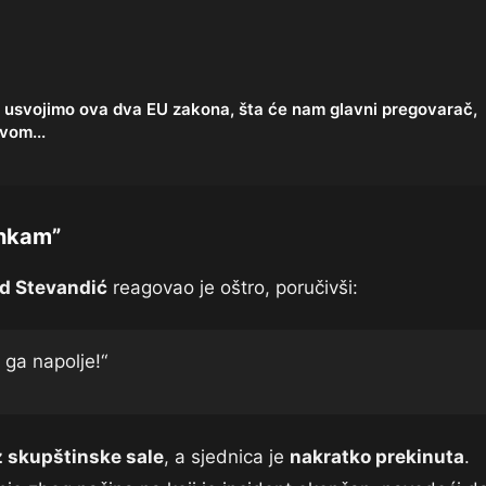
e usvojimo ova dva EU zakona, šta će nam glavni pregovarač,
vom...
inkam”
d Stevandić
reagovao je oštro, poručivši:
 ga napolje!“
iz skupštinske sale
, a sjednica je
nakratko prekinuta
.