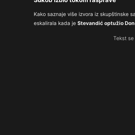
Sukob izbio tokom rasprave
Kako saznaje više izvora iz skupštinske sal
eskalirala kada je
Stevandić optužio Don
Tekst se 