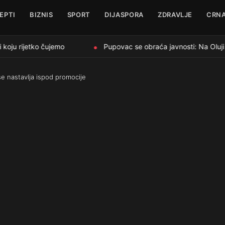
EPTI
BIZNIS
SPORT
DIJASPORA
ZDRAVLJE
CRNA
koju rijetko čujemo
Pupovac se obraća javnosti: Na Oluji v
●
se nastavlja ispod promocije