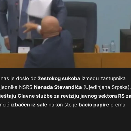
anas je došlo do
žestokog sukoba
između zastupnika
dsjednika NSRS
Nenada Stevandića
(Ujedinjena Srpska).
ještaju Glavne službe za reviziju javnog sektora RS z
ončić
izbačen iz sale
nakon što je
bacio papire
prema