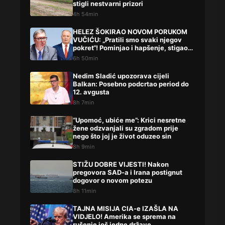
stigli nestvarni prizori
4h 54min
HELEZ ŠOKIRAO NOVOM PORUKOM
VUČIĆU: „Pratili smo svaki njegov
pokret“! Pominjao i hapšenje, stigao
žestok odgovor Brnabićeve
6h 50min
Nedim Sladić upozorava cijeli
Balkan: Posebno podcrtao period do
12. avgusta
8h 7min
“Upomoć, ubiće me”: Krici nesretne
žene odzvanjali su zgradom prije
nego što joj je život oduzeo sin
8h 9min
STIŽU DOBRE VIJESTI! Nakon
pregovora SAD-a i Irana postignut
dogovor o novom potezu
8h 11min
TAJNA MISIJA CIA-e IZAŠLA NA
VIDJELO! Amerika se sprema na
rušenje još jedne države