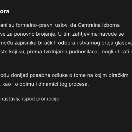
vora
reni su formalno-pravni uslovi da Centralna izborna
jeve za ponovno brojanje. U tim zahtjevima navode se
 između zapisnika biračkih odbora i stvarnog broja glasov
ste koji su, prema tvrdnjama podnosilaca, mogli uticati 
riodu donijeti posebne odluke o tome na kojim biračkim
 kao i o obimu i dinamici tog procesa.
nastavlja ispod promocije