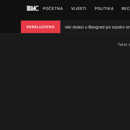
POČETNA
VIJESTI
POLITIKA
REC
Zelenski dolazi u Beograd po srpsko oruž
EKSKLUZIVNO
●
Tekst 