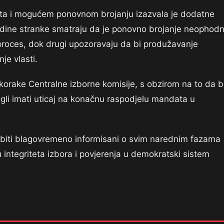
tata i mogućem ponovnom brojanju izazvala je dodatne
ojedine stranke smatraju da je ponovno brojanje neophod
 proces, dok drugi upozoravaju da bi produžavanje
je vlasti.
korake Centralne izborne komisije, s obzirom na to da b
gli imati uticaj na konačnu raspodjelu mandata u
i biti blagovremeno informisani o svim narednim fazama
integriteta izbora i povjerenja u demokratski sistem