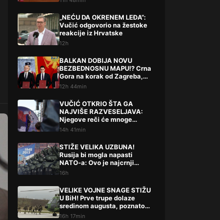
11h 48min
„NEĆU DA OKRENEM LEĐA“:
Vučić odgovorio na žestoke
reakcije iz Hrvatske
12h
BALKAN DOBIJA NOVU
BEZBEDNOSNU MAPU!? Crna
Gora na korak od Zagreba,
Tirane i Prištine – detalji koji
12h 44min
su podigli prašinu
VUČIĆ OTKRIO ŠTA GA
NAJVIŠE RAZVESELJAVA:
Njegove reči će mnoge
iznenaditi!
14h 41min
STIŽE VELIKA UZBUNA!
Rusija bi mogla napasti
NATO-a: Ovo je najcrnji
scenarij
16h
VELIKE VOJNE SNAGE STIŽU
U BiH! Prve trupe dolaze
sredinom augusta, poznato
šta slijedi
16h 17min