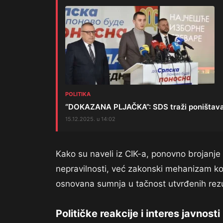
POLITIKA
“DOKAZANA PLJAČKA”: SDS traži poništavanj
15.12.2025. u 14:02
Kako su naveli iz CIK-a, ponovno brojanje
nepravilnosti, već zakonski mehanizam ko
osnovana sumnja u tačnost utvrđenih rezu
Političke reakcije i interes javnosti