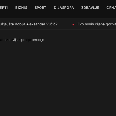
EPTI
BIZNIS
SPORT
DIJASPORA
ZDRAVLJE
CRNA
je, šta dobija Aleksandar Vučić?
Evo novih cijena goriva k
●
se nastavlja ispod promocije