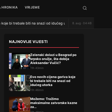
 HRONIKA
VRIJEME
oje bi trebale biti na snazi od idućeg utorka
Možemo: Tra
8. aug · 04:48
●
NAJNOVIJE VIJESTI
Zelenski dolazi u Beograd po
srpsko oružje, šta dobija
Aleksandar Vučić?
11h 43min
Evo novih cijena goriva koje
bi trebale biti na snazi od
idućeg utorka
11h 46min
Možemo: Tražimo
maksimalne zatvorske kazne
za…