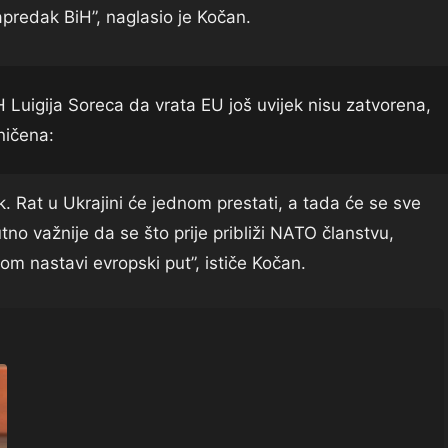
napredak BiH”, naglasio je Kočan.
Luigija Soreca da vrata EU još uvijek nisu zatvorena,
ničena:
. Rat u Ukrajini će jednom prestati, a tada će se sve
utno važnije da se što prije približi NATO članstvu,
tom nastavi evropski put”, ističe Kočan.