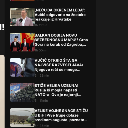
59min
„NEĆU DA OKRENEM LEĐA“:
Vučić odgovorio na žestoke
reakcije iz Hrvatske
H!
1h 11min
BALKAN DOBIJA NOVU
BEZBEDNOSNU MAPU!? Crna
Gora na korak od Zagreba,
Tirane i Prištine – detalji koji
1h 55min
su podigli prašinu
VUČIĆ OTKRIO ŠTA GA
NAJVIŠE RAZVESELJAVA:
Njegove reči će mnoge
iznenaditi!
3h 52min
STIŽE VELIKA UZBUNA!
Rusija bi mogla napasti
NATO-a: Ovo je najcrnji
scenarij
5h 11min
VELIKE VOJNE SNAGE STIŽU
U BiH! Prve trupe dolaze
sredinom augusta, poznato
šta slijedi
5h 28min