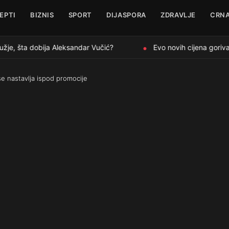
EPTI
BIZNIS
SPORT
DIJASPORA
ZDRAVLJE
CRNA
žje, šta dobija Aleksandar Vučić?
Evo novih cijena goriva 
●
se nastavlja ispod promocije