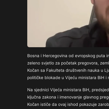
Bosna i Hercegovina od evropskog puta im
zeleno svjetlo za početak pregovora, zemlj
Kočan sa Fakulteta društvenih nauka u Lju
političke blokade u Vijeću ministara BiH i 
Na sjednici Vijeća ministara BiH, predsje
ključna zakona i imenovanje glavnog prego
Kočan ističe da ovaj ishod pokazuje zarobl