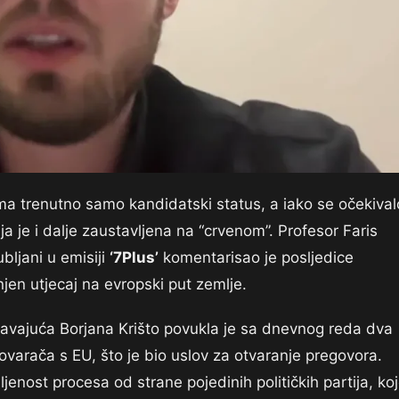
a trenutno samo kandidatski status, a iako se očekival
a je i dalje zaustavljena na “crvenom”. Profesor Faris
bljani u emisiji
‘7Plus’
komentarisao je posljedice
njen utjecaj na evropski put zemlje.
davajuća Borjana Krišto povukla je sa dnevnog reda dva
varača s EU, što je bio uslov za otvaranje pregovora.
jenost procesa od strane pojedinih političkih partija, ko