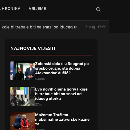
 HRONIKA
VRIJEME
koje bi trebale biti na snazi od idućeg utorka
Možemo: Tra
7. aug · 17:59
●
NAJNOVIJE VIJESTI
Zelenski dolazi u Beograd po
srpsko oružje, šta dobija
Aleksandar Vučić?
54min
Evo novih cijena goriva koje
bi trebale biti na snazi od
idućeg utorka
57min
Možemo: Tražimo
maksimalne zatvorske kazne
za…