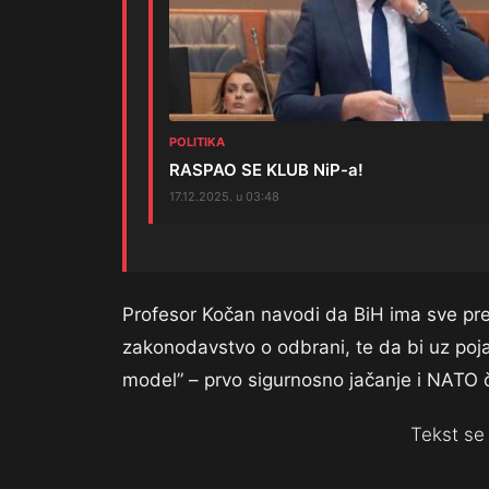
POLITIKA
RASPAO SE KLUB NiP-a!
17.12.2025. u 03:48
Profesor Kočan navodi da BiH ima sve pred
zakonodavstvo o odbrani, te da bi uz poj
model” – prvo sigurnosno jačanje i NATO 
Tekst se 