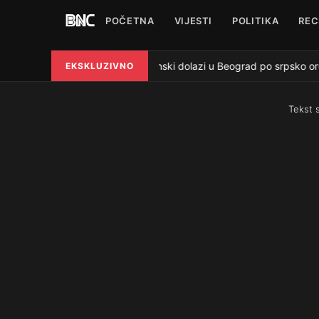
POČETNA
VIJESTI
POLITIKA
REC
Zelenski dolazi u Beograd po srpsko oru
EKSKLUZIVNO
●
Tekst 