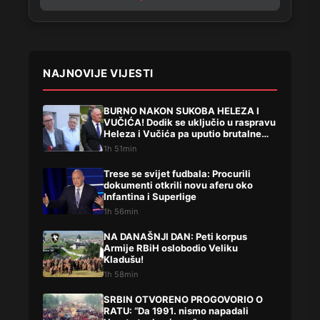
NAJNOVIJE VIJESTI
BURNO NAKON SUKOBA HELEZA I
VUČIĆA! Dodik se uključio u raspravu
Heleza i Vučića pa uputio brutalne
uvrede
1h 51min
Trese se svijet fudbala: Procurili
dokumenti otkrili novu aferu oko
Infantina i Superlige
1h 56min
NA DANAŠNJI DAN: Peti korpus
Armije RBiH oslobodio Veliku
Kladušu!
1h 58min
SRBIN OTVORENO PROGOVORIO O
RATU: “Da 1991. nismo napadali