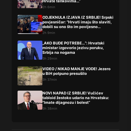
Hrvate tenkovima…”
2h 6min
ODJEKNULA IZJAVA IZ SRBIJE! Srpski
povjesničar: “Hrvati imaju što slaviti,
dobili su ono što im povijesno
pripada”
2h 9min
„AKO BUDE POTREBE…“: Hrvatski
ministar izgovorio jezivu poruku,
Srbija na nogama
3h 29min
VIDEO / NIKAD MANJE VODE! Jezero
u BiH potpuno presušilo
3h 37min
NOVI NAPAD IZ SRBIJE! Vučićev
tabloid žestoko udario na Hrvatsku:
“Imate dijagnozu i bolest”
3h 38min