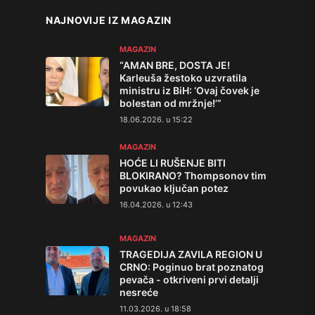
NAJNOVIJE IZ MAGAZIN
MAGAZIN
“AMAN BRE, DOSTA JE!
Karleuša žestoko uzvratila
ministru iz BiH: ‘Ovaj čovek je
bolestan od mržnje!’”
18.06.2026. u 15:22
MAGAZIN
HOĆE LI RUŠENJE BITI
BLOKIRANO? Thompsonov tim
povukao ključan potez
16.04.2026. u 12:43
MAGAZIN
TRAGEDIJA ZAVILA REGION U
CRNO: Poginuo brat poznatog
pevača - otkriveni prvi detalji
nesreće
11.03.2026. u 18:58