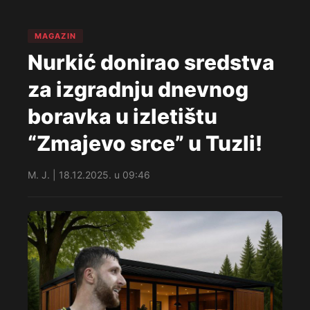
MAGAZIN
Nurkić donirao sredstva
za izgradnju dnevnog
boravka u izletištu
“Zmajevo srce” u Tuzli!
M. J. | 18.12.2025. u 09:46