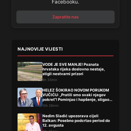
Facebooku.
Zapratite nas
NAJNOVIJE VIJESTI
VODE JE SVE MANJE! Poznata
hrvatska rijeka doslovno nestaje,
stigli nestvarni prizori
8h 33min
HELEZ ŠOKIRAO NOVOM PORUKOM
VUČIĆU: „Pratili smo svaki njegov
pokret“! Pominjao i hapšenje, stigao
žestok odgovor Brnabićeve
10h 28min
Nedim Sladić upozorava cijeli
Balkan: Posebno podcrtao period do
12. avgusta