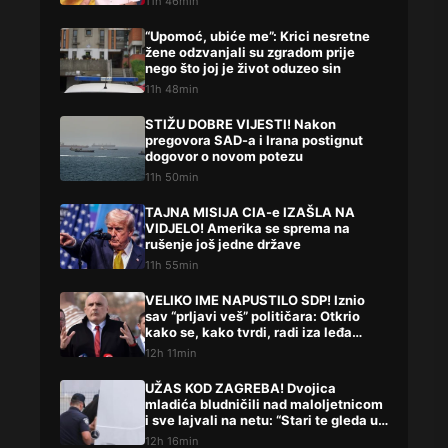
11h 46min
“Upomoć, ubiće me”: Krici nesretne
žene odzvanjali su zgradom prije
nego što joj je život oduzeo sin
11h 48min
STIŽU DOBRE VIJESTI! Nakon
pregovora SAD-a i Irana postignut
dogovor o novom potezu
11h 50min
TAJNA MISIJA CIA-e IZAŠLA NA
VIDJELO! Amerika se sprema na
rušenje još jedne države
11h 55min
VELIKO IME NAPUSTILO SDP! Iznio
sav “prljavi veš” političara: Otkrio
kako se, kako tvrdi, radi iza leđa
građana
12h 11min
UŽAS KOD ZAGREBA! Dvojica
mladića bludničili nad maloljetnicom
i sve lajvali na netu: “Stari te gleda u
lajvu”
12h 16min