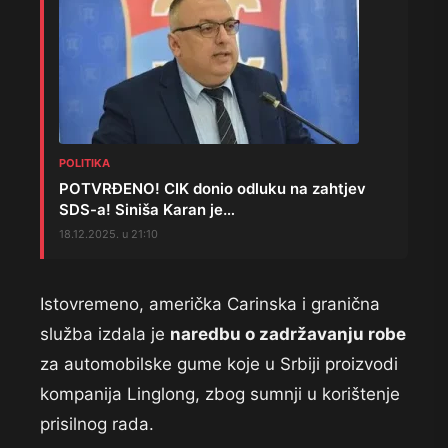
POLITIKA
POTVRĐENO! CIK donio odluku na zahtjev
SDS-a! Siniša Karan je…
18.12.2025. u 21:10
Istovremeno, američka Carinska i granična
služba izdala je
naredbu o zadržavanju robe
za automobilske gume koje u Srbiji proizvodi
kompanija Linglong, zbog sumnji u korištenje
prisilnog rada.