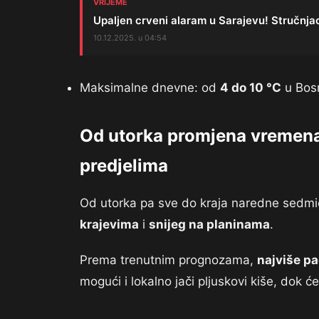
VRIJEME
Upaljen crveni alaram u Sarajevu! Stručnjac
10.12.2025. u 04:54
Maksimalne dnevne: od
4 do 10 °C
u Bos
Od utorka promjena vremena: 
predjelima
Od utorka pa sve do kraja naredne sedm
krajevima
i
snijeg na planinama
.
Prema trenutnim prognozama,
najviše pa
mogući i lokalno jači pljuskovi kiše, dok ć