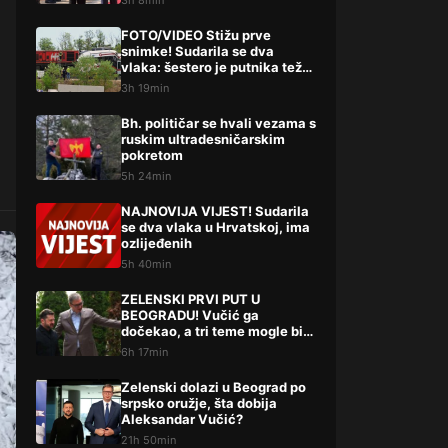
3h 8min
FOTO/VIDEO Stižu prve
snimke! Sudarila se dva
vlaka: šestero je putnika teže,
a 14 lakše ozlijeđeno
3h 19min
Bh. političar se hvali vezama s
ruskim ultradesničarskim
pokretom
5h 24min
NAJNOVIJA VIJEST! Sudarila
se dva vlaka u Hrvatskoj, ima
ozlijeđenih
5h 40min
ZELENSKI PRVI PUT U
BEOGRADU! Vučić ga
dočekao, a tri teme mogle bi
da promene mnogo toga
6h 17min
Zelenski dolazi u Beograd po
srpsko oružje, šta dobija
Aleksandar Vučić?
21h 50min