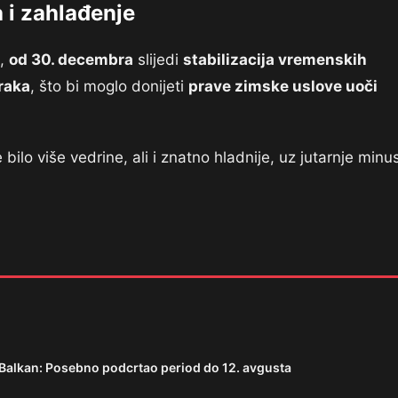
a i zahlađenje
a,
od 30. decembra
slijedi
stabilizacija vremenskih
raka
, što bi moglo donijeti
prave zimske uslove uoči
bilo više vedrine, ali i znatno hladnije, uz jutarnje minu
 Balkan: Posebno podcrtao period do 12. avgusta