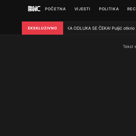
POČETNA
VIJESTI
POLITIKA
REC
VELIKA ODLUKA SE ČEKA! Puljić otkrio š
EKSKLUZIVNO
●
Tekst 