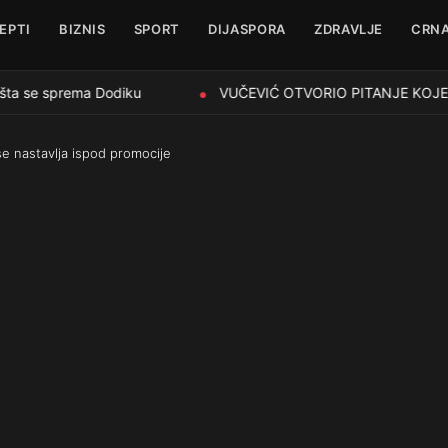
EPTI
BIZNIS
SPORT
DIJASPORA
ZDRAVLJE
CRNA
ta se sprema Dodiku
VUČEVIĆ OTVORIO PITANJE KOJE ĆE O
●
se nastavlja ispod promocije