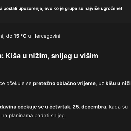
i poslali upozorenje, evo ko je grupe su najviše ugrožene!
ni, do
15 °C
u Hercegovini
Kiša u nižim, snijeg u višim
ice očekuje se
pretežno oblačno vrijeme
, uz
kišu u niž
davina očekuje se u četvrtak, 25. decembra
, kada su
e na planinama padati snijeg.