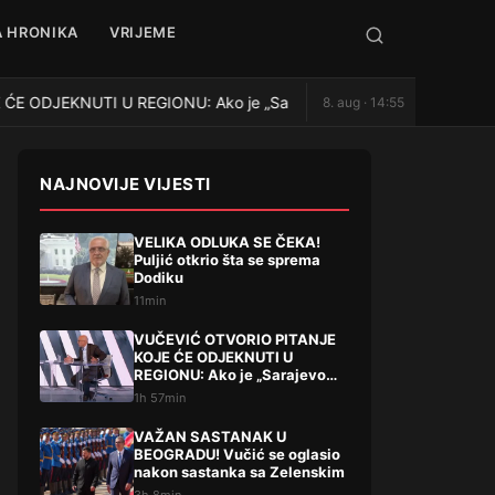
 HRONIKA
VRIJEME
DJEKNUTI U REGIONU: Ako je „Sarajevo safari“ afera, zašto Vučića
8. aug · 14:55
NAJNOVIJE VIJESTI
VELIKA ODLUKA SE ČEKA!
Puljić otkrio šta se sprema
Dodiku
11min
VUČEVIĆ OTVORIO PITANJE
KOJE ĆE ODJEKNUTI U
REGIONU: Ako je „Sarajevo
safari“ afera, zašto Vučića
1h 57min
niste procesuirali?!
VAŽAN SASTANAK U
BEOGRADU! Vučić se oglasio
nakon sastanka sa Zelenskim