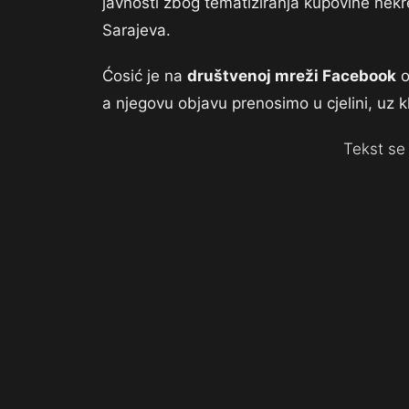
javnosti zbog tematiziranja kupovine nekr
Sarajeva.
Ćosić je na
društvenoj mreži Facebook
o
a njegovu objavu prenosimo u cjelini, uz k
Tekst se 