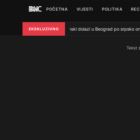
POČETNA
VIJESTI
POLITIKA
REC
Zelenski dolazi u Beograd po srpsko oruž
EKSKLUZIVNO
●
Tekst 