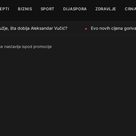
EPTI
BIZNIS
SPORT
DIJASPORA
ZDRAVLJE
CRNA
je, šta dobija Aleksandar Vučić?
Evo novih cijena goriva 
●
se nastavlja ispod promocije