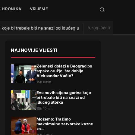
 HRONIKA
VRIJEME
koje bi trebale biti na snazi od idućeg utorka
Možemo: Tra
8. aug · 08:13
●
NAJNOVIJE VIJESTI
Zelenski dolazi u Beograd po
srpsko oružje, šta dobija
Aleksandar Vučić?
15h 8min
Evo novih cijena goriva koje
bi trebale biti na snazi od
idućeg utorka
15h 10min
Možemo: Tražimo
maksimalne zatvorske kazne
za…