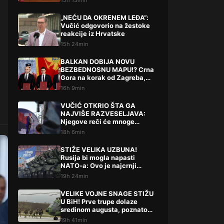
15h 13min
„NEĆU DA OKRENEM LEĐA“:
Vučić odgovorio na žestoke
reakcije iz Hrvatske
15h 24min
BALKAN DOBIJA NOVU
BEZBEDNOSNU MAPU!? Crna
Gora na korak od Zagreba,
Tirane i Prištine – detalji koji
16h 9min
su podigli prašinu
VUČIĆ OTKRIO ŠTA GA
NAJVIŠE RAZVESELJAVA:
Njegove reči će mnoge
iznenaditi!
18h 6min
STIŽE VELIKA UZBUNA!
Rusija bi mogla napasti
NATO-a: Ovo je najcrnji
scenarij
19h 24min
VELIKE VOJNE SNAGE STIŽU
U BiH! Prve trupe dolaze
sredinom augusta, poznato
šta slijedi
19h 41min