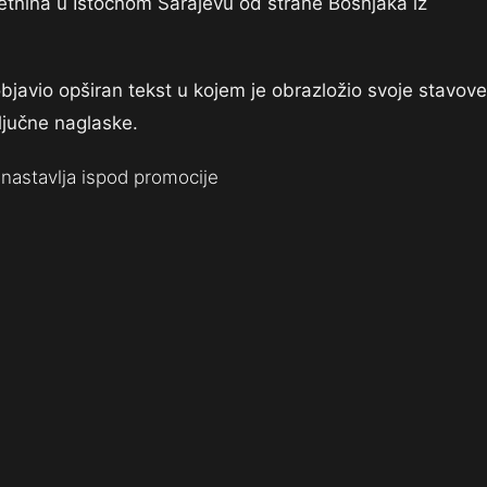
etnina u Istočnom Sarajevu od strane Bošnjaka iz
bjavio opširan tekst u kojem je obrazložio svoje stavove
ljučne naglaske.
nastavlja ispod promocije