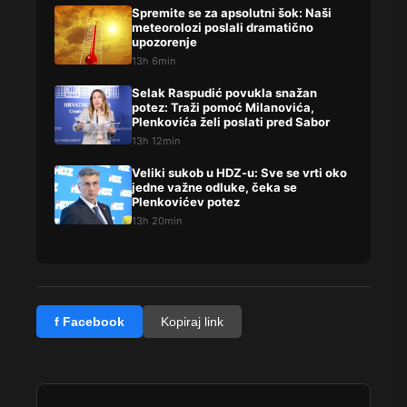
Spremite se za apsolutni šok: Naši
meteorolozi poslali dramatično
upozorenje
13h 6min
Selak Raspudić povukla snažan
potez: Traži pomoć Milanovića,
Plenkovića želi poslati pred Sabor
13h 12min
Veliki sukob u HDZ-u: Sve se vrti oko
jedne važne odluke, čeka se
Plenkovićev potez
13h 20min
f Facebook
Kopiraj link