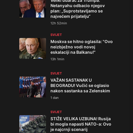
Veliki udarac za Trumpa:
Netanyahu odbacio njegov
plan: „Suprotstavljamo se
najvećem prijatelju“
12h 52min
SVIJET
Moskva se hitno oglasila: "Ovo
neizbježno vodi novoj
eskalaciji na Balkanu!"
13h 1min
SVIJET
VAŽAN SASTANAK U
BEOGRADU! Vučić se oglasio
nakon sastanka sa Zelenskim
1 dan
SVIJET
STIŽE VELIKA UZBUNA! Rusija
bi mogla napasti NATO-a: Ovo
je najcrnji scenarij