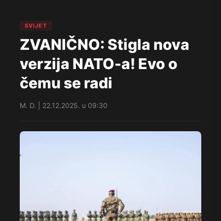
SVIJET
ZVANIČNO: Stigla nova
verzija NATO-a! Evo o
čemu se radi
M. D. | 22.12.2025. u 09:30