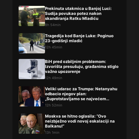
Prekinuta utakmica u Banjoj Luci:
Sudija povukao potez nakon
skandiranja Ratku Mladiću
8h 54min
Tragedija kod Banje Luke: Poginuo
23-godišnji mladić
12h 45min
BiH pred ozbiljnim problemom:
Izvorišta presušuju, građanima stiglo
važno upozorenje
12h 49min
Veliki udarac za Trumpa: Netanyahu
odbacio njegov plan:
„Suprotstavljamo se najvećem
prijatelju“
12h 52min
Moskva se hitno oglasila: “Ovo
neizbježno vodi novoj eskalaciji na
Balkanu!”
13h 1min