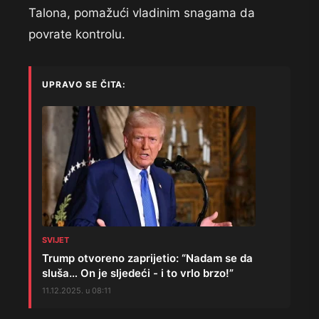
Talona, pomažući vladinim snagama da
povrate kontrolu.
UPRAVO SE ČITA:
SVIJET
Trump otvoreno zaprijetio: “Nadam se da
sluša… On je sljedeći - i to vrlo brzo!”
11.12.2025. u 08:11