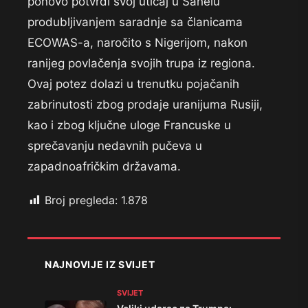
ponovo potvrdi svoj uticaj u Sahelu
produbljivanjem saradnje sa članicama
ECOWAS-a, naročito s Nigerijom, nakon
ranijeg povlačenja svojih trupa iz regiona.
Ovaj potez dolazi u trenutku pojačanih
zabrinutosti zbog prodaje uranijuma Rusiji,
kao i zbog ključne uloge Francuske u
sprečavanju nedavnih pučeva u
zapadnoafričkim državama.
Broj pregleda:
1.878
NAJNOVIJE IZ SVIJET
SVIJET