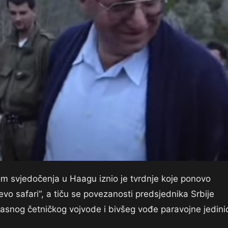
kom svjedočenja u Haagu iznio je tvrdnje koje ponovo
evo safari“, a tiču se povezanosti predsjednika Srbije
lasnog četničkog vojvode i bivšeg vođe paravojne jedini