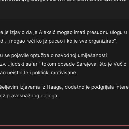
je je izjavio da je Aleksić mogao imati presudnu ulogu u
di, „mogao reći ko je pucao i ko je sve organizirao“.
u se pojavile optužbe o navodnoj umiješanosti
v. „ljudski safari“ tokom opsade Sarajeva, što je Vučić
o neistinite i politički motivisane.
šeljevim izjavama iz Haaga, dodatno je podgrijala intere
e bez pravosnažnog epiloga.