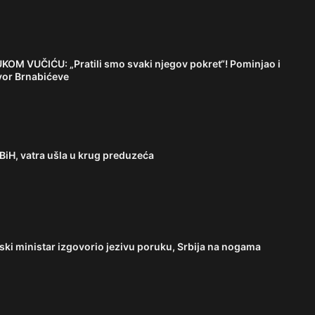
 VUČIĆU: „Pratili smo svaki njegov pokret“! Pominjao i
vor Brnabićeve
BiH, vatra ušla u krug preduzeća
i ministar izgovorio jezivu poruku, Srbija na nogama