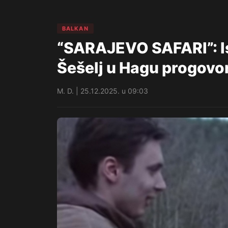
BALKAN
“SARAJEVO SAFARI”: Is
Šešelj u Hagu progovor
M. D. | 25.12.2025. u 09:03