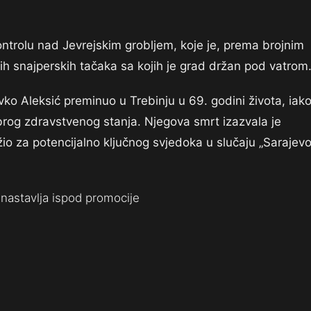
ntrolu nad Jevrejskim grobljem, koje je, prema brojnim
nih snajperskih tačaka sa kojih je grad držan pod vatrom
avko Aleksić preminuo u Trebinju u 69. godini života, iak
brog zdravstvenog stanja. Njegova smrt izazvala je
žio za potencijalno ključnog svjedoka u slučaju „Sarajev
nastavlja ispod promocije