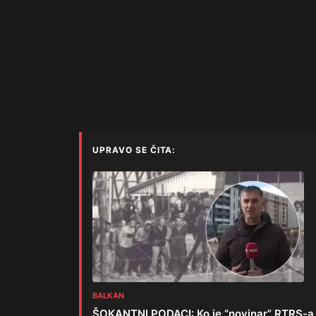
UPRAVO SE ČITA:
BALKAN
ŠOKANTNI PODACI: Ko je “novinar” RTRS-a iz