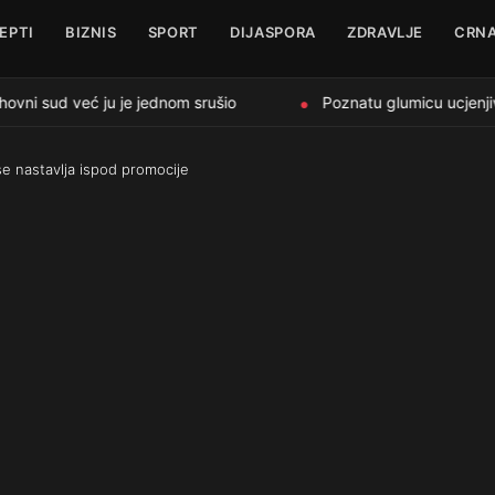
EPTI
BIZNIS
SPORT
DIJASPORA
ZDRAVLJE
CRNA
ni sud već ju je jednom srušio
Poznatu glumicu ucjenjival
●
se nastavlja ispod promocije