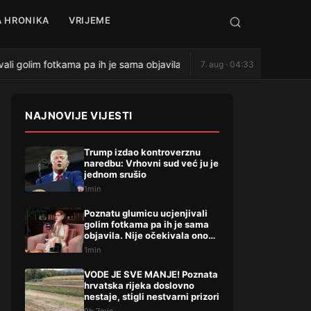
 HRONIKA
VRIJEME
i golim fotkama pa ih je sama objavila. Nije očekivala ono što uslijedi
7. aug · 04:33
NAJNOVIJE VIJESTI
Trump izdao kontroverznu
naredbu: Vrhovni sud već ju je
jednom srušio
1min
Poznatu glumicu ucjenjivali
golim fotkama pa ih je sama
objavila. Nije očekivala ono
što uslijedilo: ‘Slomilo me‘
1min
VODE JE SVE MANJE! Poznata
hrvatska rijeka doslovno
nestaje, stigli nestvarni prizori