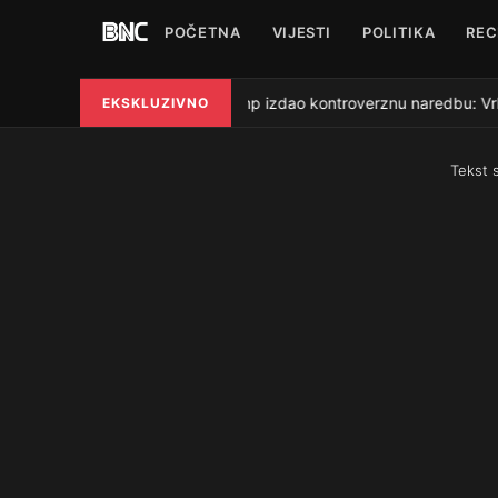
POČETNA
VIJESTI
POLITIKA
REC
Trump izdao kontroverznu naredbu: Vrhov
EKSKLUZIVNO
●
Tekst 