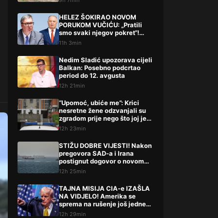
9h 7min
HELEZ ŠOKIRAO NOVOM
PORUKOM VUČIĆU: „Pratili
smo svaki njegov pokret“!
Pominjao i hapšenje, stigao
11h 3min
žestok odgovor Brnabićeve
Nedim Sladić upozorava cijeli
Balkan: Posebno podcrtao
period do 12. avgusta
12h 21min
“Upomoć, ubiće me”: Krici
nesretne žene odzvanjali su
zgradom prije nego što joj je
život oduzeo sin
12h 23min
STIŽU DOBRE VIJESTI! Nakon
pregovora SAD-a i Irana
postignut dogovor o novom
potezu
12h 25min
TAJNA MISIJA CIA-e IZAŠLA
NA VIDJELO! Amerika se
sprema na rušenje još jedne
države
12h 29min