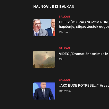
NAJNOVIJE IZ BALKAN
BALKAN
HELEZ ŠOKIRAO NOVOM PORUKOM
hapšenje, stigao žestok odgo
11h 3min
BALKAN
VIDEO / Dramatične snimke iz 
15h
BALKAN
„AKO BUDE POTREBE…“: Hrvatsk
19h 2min