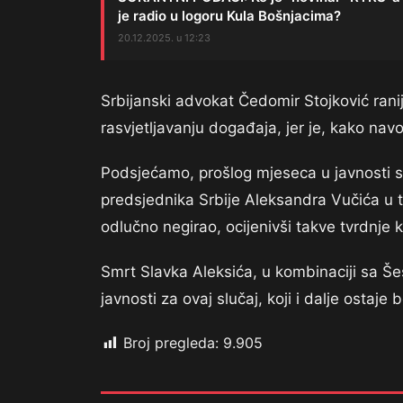
je radio u logoru Kula Bošnjacima?
20.12.2025. u 12:23
Srbijanski advokat Čedomir Stojković rani
rasvjetljavanju događaja, jer je, kako navo
Podsjećamo, prošlog mjeseca u javnosti s
predsjednika Srbije Aleksandra Vučića u tz
odlučno negirao, ocijenivši takve tvrdnje ka
Smrt Slavka Aleksića, u kombinaciji sa Še
javnosti za ovaj slučaj, koji i dalje ostaj
Broj pregleda:
9.905