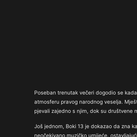
Poseban trenutak večeri dogodio se kada 
atmosferu pravog narodnog veselja. Mješta
pjevali zajedno s njim, dok su društvene
Još jednom, Boki 13 je dokazao da zna ka
neočekivano muzičko umijeće, ostavljajući