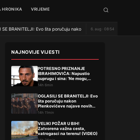
 HRONIKA
VRIJEME
E BRANITELJI: Evo šta poručuju nakon Plenkovićeve najave novih d
6. aug · 08:54
NAJNOVIJE VIJESTI
POTRESNO PRIZNANJE
IBRAHIMOVIĆA: Napustio
suprugu i sina: ‘Ne mogu,
oprostite’
14h 6min
OGLASILI SE BRANITELJI: Evo
šta poručuju nakon
Plenkovićeve najave novih
dodataka na mirovine
14h 11min
VELIKI POŽAR U BIH!
Zatvorena važna cesta,
vatrogasci na terenu! (VIDEO)