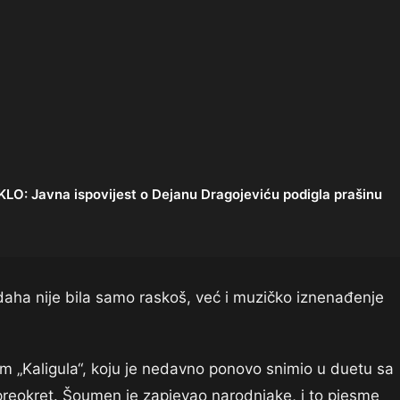
: Javna ispovijest o Dejanu Dragojeviću podigla prašinu
daha nije bila samo raskoš, već i muzičko iznenađenje
 „Kaligula“, koju je nedavno ponovo snimio u duetu sa
preokret. Šoumen je zapjevao narodnjake, i to pjesme