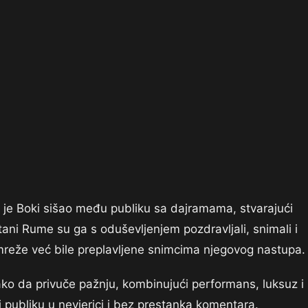
je Boki sišao među publiku sa dajramama, stvarajući
ni Rume su ga s oduševljenjem pozdravljali, snimali i
 mreže već bile preplavljene snimcima njegovog nastupa.
ko da privuče pažnju, kombinujući performans, luksuz i
 publiku u nevjerici i bez prestanka komentara.