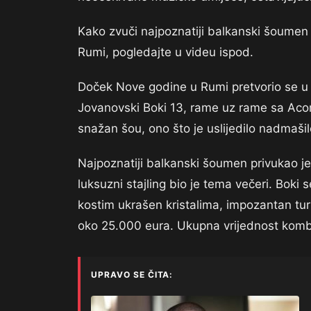
Kako zvuči najpoznatiji balkanski šoumen
Rumi, pogledajte u videu ispod.
Doček Nove godine u Rumi pretvorio se u p
Jovanovski Boki 13, rame uz rame sa Acom
snažan šou, ono što je uslijedilo nadmašil
Najpoznatiji balkanski šoumen privukao j
luksuzni stajling bio je tema večeri. Boki 
kostim ukrašen kristalima, impozantan turb
oko 25.000 eura. Ukupna vrijednost komb
UPRAVO SE ČITA: