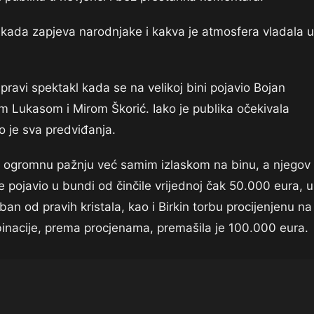
 kada zapjeva narodnjake i kakva je atmosfera vladala u
ravi spektakl kada se na velikoj bini pojavio Bojan
 Lukasom i Mirom Škorić. Iako je publika očekivala
o je sva predviđanja.
e ogromnu pažnju već samim izlaskom na binu, a njegov
se pojavio u bundi od činčile vrijednoj čak 50.000 eura, 
an od pravih kristala, kao i Birkin torbu procijenjenu na
inacije, prema procjenama, premašila je 100.000 eura.