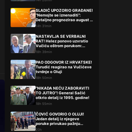
14h 26min
SLADIĆ UPOZORIO GRAĐANE!
“Nemojte se iznenaditi”:
Detaljno prognozirao august i
septembar
14h 31min
NASTAVLJA SE VERBALNI
RAT! Helez ponovo uzvratio
Vučiću oštrom porukom:
“Nastaviš li ovako…”
18h 39min
PAO ODGOVOR IZ HRVATSKE!
Turudić reagirao na Vučićeve
tvrdnje o Oluji
18h 50min
“NIKADA NEĆU ZABORAVITI
TO JUTRO”! General Sačić
otkrio detalj iz 1995. godine!
18h 55min
ČOVIĆ GOVORIO O OLUJI!
Jedan detalj iz njegove
poruke privukao pažnju
javnosti!
20h