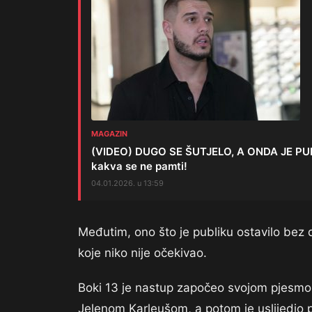
MAGAZIN
(VIDEO) DUGO SE ŠUTJELO, A ONDA JE PUKLO
kakva se ne pamti!
04.01.2026. u 13:59
Međutim, ono što je publiku ostavilo bez 
koje niko nije očekivao.
Boki 13 je nastup započeo svojom pjesmom
Jelenom Karleušom, a potom je uslijedio 