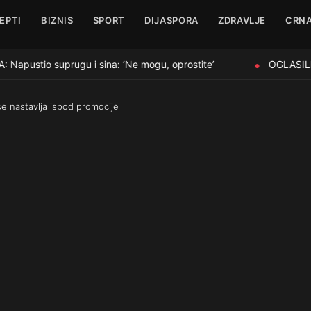
EPTI
BIZNIS
SPORT
DIJASPORA
ZDRAVLJE
CRNA
ustio suprugu i sina: ‘Ne mogu, oprostite’
OGLASILI S
●
se nastavlja ispod promocije