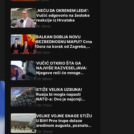
9h 5min
„NEĆU DA OKRENEM LEĐA“:
Vučić odgovorio na žestoke
reakcije iz Hrvatske
9h 16min
BALKAN DOBIJA NOVU
BEZBEDNOSNU MAPU!? Crna
Gora na korak od Zagreba,
Tirane i Prištine – detalji koji
10h 1min
su podigli prašinu
VUČIĆ OTKRIO ŠTA GA
NAJVIŠE RAZVESELJAVA:
Njegove reči će mnoge
iznenaditi!
11h 58min
STIŽE VELIKA UZBUNA!
Rusija bi mogla napasti
NATO-a: Ovo je najcrnji
scenarij
13h 17min
VELIKE VOJNE SNAGE STIŽU
U BiH! Prve trupe dolaze
sredinom augusta, poznato
šta slijedi
13h 33min