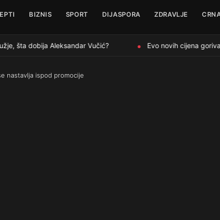
EPTI
BIZNIS
SPORT
DIJASPORA
ZDRAVLJE
CRNA
je, šta dobija Aleksandar Vučić?
Evo novih cijena goriva 
●
se nastavlja ispod promocije