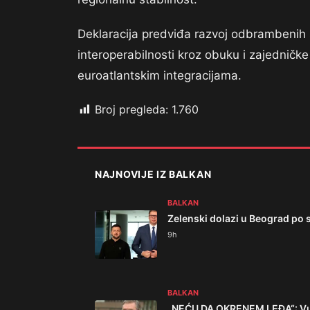
Deklaracija predviđa razvoj odbrambenih 
interoperabilnosti kroz obuku i zajedničke 
euroatlantskim integracijama.
Broj pregleda:
1.760
NAJNOVIJE IZ BALKAN
BALKAN
Zelenski dolazi u Beograd po 
9h
BALKAN
„NEĆU DA OKRENEM LEĐA“: Vuči