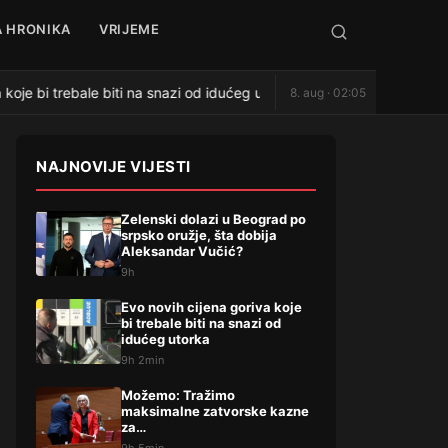
 HRONIKA
VRIJEME
koje bi trebale biti na snazi od idućeg utorka
Možemo: Tra
8. aug · 02:05
●
NAJNOVIJE VIJESTI
Zelenski dolazi u Beograd po
srpsko oružje, šta dobija
Aleksandar Vučić?
9h
Evo novih cijena goriva koje
bi trebale biti na snazi od
idućeg utorka
9h 2min
Možemo: Tražimo
maksimalne zatvorske kazne
za…