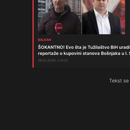
BALKAN
ŠOKANTNO! Evo šta je Tužilaštvo BiH uradi
reportaže o kupovini stanova Bošnjaka u I.
06.01.2026. u 15:22
Tekst se 