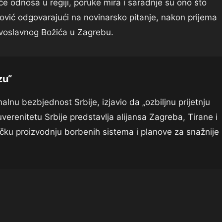
če odnosa u regiji, poruke mira i saradnje su ono što
ović odgovarajući na novinarsko pitanje, nakon prijema
voslavnog Božića u Zagrebu.
zu“
alnu bezbjednost Srbije, izjavio da „ozbiljnu prijetnju
suverenitetu Srbije predstavlja alijansa Zagreba, Tirane i
ičku proizvodnju borbenih sistema i planove za snažnije