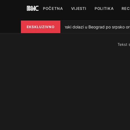
POČETNA
VIJESTI
POLITIKA
REC
Zelenski dolazi u Beograd po srpsko oruž
EKSKLUZIVNO
●
Tekst 