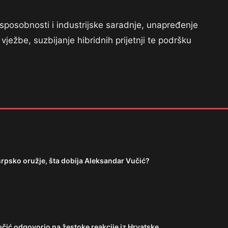
sposobnosti i industrijske saradnje, unapređenje
vježbe, suzbijanje hibridnih prijetnji te podršku
srpsko oružje, šta dobija Aleksandar Vučić?
ć odgovorio na žestoke reakcije iz Hrvatske