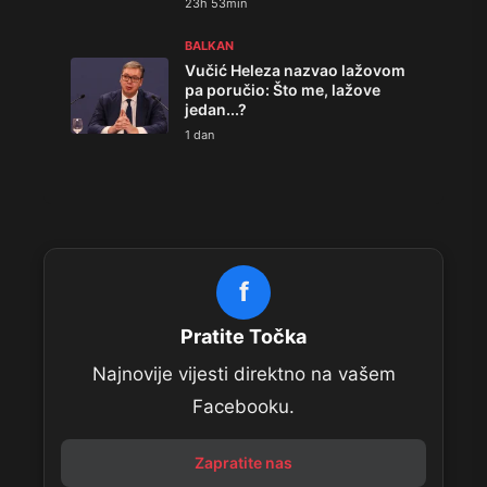
23h 53min
BALKAN
Vučić Heleza nazvao lažovom
pa poručio: Što me, lažove
jedan...?
1 dan
f
Pratite Točka
Najnovije vijesti direktno na vašem
Facebooku.
Zapratite nas