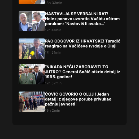
13h 33min
NASTAVLJA SE VERBALNI RAT!
Helez ponovo uzvratio Vučiću oštrom
porukom: “Nastaviš li ovako…”
17h 41min
PAO ODGOVOR IZ HRVATSKE! Turudić
reagirao na Vučićeve tvrdnje o Oluji
17h 51min
“NIKADA NEĆU ZABORAVITI TO
JUTRO”! General Sačić otkrio detalj iz
1995. godine!
17h 57min
ČOVIĆ GOVORIO O OLUJI! Jedan
detalj iz njegove poruke privukao
pažnju javnosti!
19h 2min