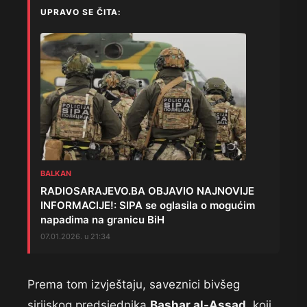
UPRAVO SE ČITA:
BALKAN
RADIOSARAJEVO.BA OBJAVIO NAJNOVIJE
INFORMACIJE!: SIPA se oglasila o mogućim
napadima na granicu BiH
07.01.2026. u 21:34
Prema tom izvještaju, saveznici bivšeg
sirijskog predsjednika
Bashar al-Assad
, koji