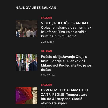
NAJNOVIJE IZ BALKAN
BALKAN
VIDEO / POLITIČKI SKANDAL!
Objavljen skandalozan snimak
iz kafane: “Evo ko se druži s
kriminalnim miljeom”
22h 17min
BALKAN
Počelo obilježavanje Oluje u
Kninu, ondje su Plenković i
Milanović! Pogledajte tko je još
došao
23h 37min
BALKAN
CRVENI METEOALARM U BIH
ZA TRI REGIJE! Temperature
idu do 42 stepena, Sladić
otkrio šta slijedi