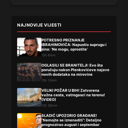
NAJNOVIJE VIJESTI
POTRESNO PRIZNANJE
IBRAHIMOVIĆA: Napustio suprugu i
sina: ‘Ne mogu, oprostite’
13h 8min
OGLASILI SE BRANITELJI: Evo šta
poručuju nakon Plenkovićeve najave
novih dodataka na mirovine
13h 13min
VELIKI POŽAR U BIH! Zatvorena
važna cesta, vatrogasci na terenu!
(VIDEO)
13h 28min
SLADIĆ UPOZORIO GRAĐANE!
“Nemojte se iznenaditi”: Detaljno
prognozirao august i septembar