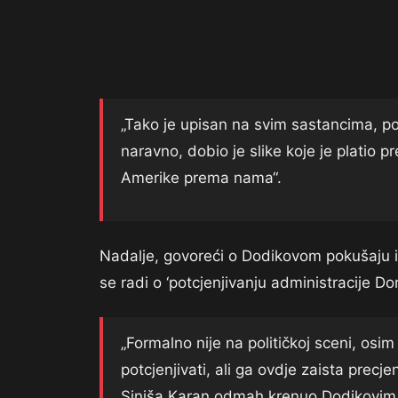
„Tako je upisan na svim sastancima, po
naravno, dobio je slike koje je platio p
Amerike prema nama“.
Nadalje, govoreći o Dodikovom pokušaju in
se radi o ‘potcjenjivanju administracije Don
„Formalno nije na političkoj sceni, os
potcjenjivati, ali ga ovdje zaista precjen
Siniša Karan odmah krenuo Dodikovim s