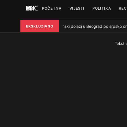
POČETNA
VIJESTI
POLITIKA
REC
Zelenski dolazi u Beograd po srpsko oruž
EKSKLUZIVNO
●
Tekst 