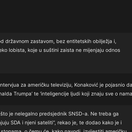
d državnom zastavom, bez entitetskih obilježja i,
reko lobista, koje u suštini zaista ne mijenjaju odnos
tervjua za američku televiziju, Konaković je pojasnio d
alda Trumpa’ te ‘inteligencije ljudi koji znaju sve o nama
im što je nelegalno predsjednik SNSD-a. Ne treba ga
juju SDA i njeni sateliti“, rekao je, te dodao kako je i
topama, o čemu će, kako navodi, izvijestiti američku