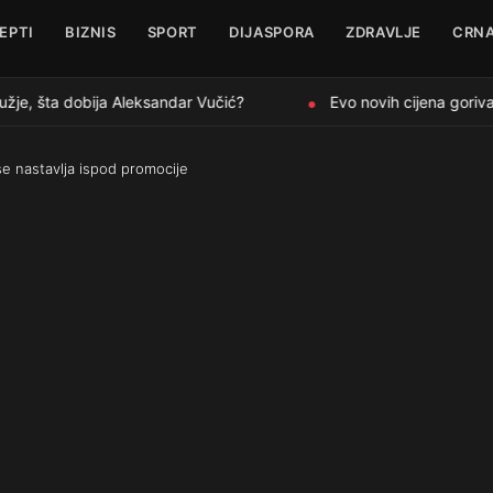
EPTI
BIZNIS
SPORT
DIJASPORA
ZDRAVLJE
CRNA
je, šta dobija Aleksandar Vučić?
Evo novih cijena goriva 
●
se nastavlja ispod promocije