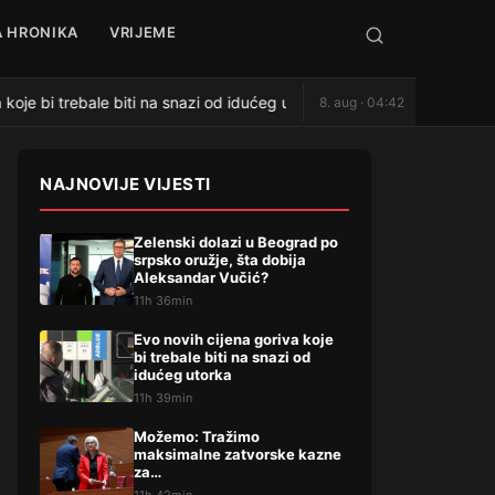
 HRONIKA
VRIJEME
koje bi trebale biti na snazi od idućeg utorka
Možemo: Tra
8. aug · 04:42
●
NAJNOVIJE VIJESTI
Zelenski dolazi u Beograd po
srpsko oružje, šta dobija
Aleksandar Vučić?
11h 36min
Evo novih cijena goriva koje
bi trebale biti na snazi od
idućeg utorka
11h 39min
Možemo: Tražimo
maksimalne zatvorske kazne
za…