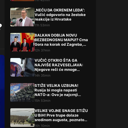
11h 42min
„NEĆU DA OKRENEM LEĐA“:
Vučić odgovorio na žestoke
reakcije iz Hrvatske
?
11h 53min
BALKAN DOBIJA NOVU
BEZBEDNOSNU MAPU!? Crna
Gora na korak od Zagreba,
Tirane i Prištine – detalji koji
12h 37min
su podigli prašinu
VUČIĆ OTKRIO ŠTA GA
NAJVIŠE RAZVESELJAVA:
Njegove reči će mnoge
iznenaditi!
14h 35min
STIŽE VELIKA UZBUNA!
Rusija bi mogla napasti
NATO-a: Ovo je najcrnji
scenarij
15h 53min
VELIKE VOJNE SNAGE STIŽU
U BiH! Prve trupe dolaze
sredinom augusta, poznato
šta slijedi
16h 10min