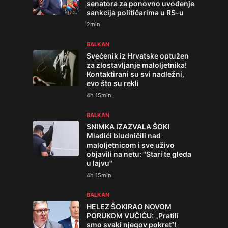
senatora za ponovno uvođenje
sankcija političarima u RS-u
2min
BALKAN
Svećenik iz Hrvatske optužen
za zlostavljanje maloljetnika!
Kontaktirani su svi nadležni,
evo što su rekli
4h 15min
BALKAN
SNIMKA IZAZVALA ŠOK!
Mladići bludničili nad
maloljetnicom i sve uživo
objavili na netu: "Stari te gleda
u lajvu"
4h 15min
BALKAN
HELEZ ŠOKIRAO NOVOM
PORUKOM VUČIĆU: „Pratili
smo svaki njegov pokret“!