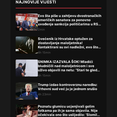
NAJNOVIJE VIJESTI
Evo šta piše u zahtjevu dvostranačkih
američkih senatora za ponovno
uvođenje sankcija političarima u RS-
u
2min
Svećenik iz Hrvatske optužen za
zlostavljanje maloljetnika!
Kontaktirani su svi nadležni, evo što
su rekli
4h 15min
SNIMKA IZAZVALA ŠOK! Mladići
bludničili nad maloljetnicom i sve
uživo objavili na netu: “Stari te gleda
u lajvu”
4h 15min
Trump izdao kontroverznu naredbu:
Vrhovni sud već ju je jednom srušio
4h 23min
Poznatu glumicu ucjenjivali golim
fotkama pa ih je sama objavila. Nije
očekivala ono što uslijedilo: ‘Slomilo