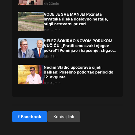
me‘
4h 23min
VODE JE SVE MANJE! Poznata
hrvatska rijeka doslovno nestaje,
stigli nestvarni prizori
13h 30min
HELEZ ŠOKIRAO NOVOM PORUKOM
VUČIĆU: „Pratili smo svaki njegov
pokret“! Pominjao i hapšenje, stigao
žestok odgovor Brnabićeve
15h 25min
Nedim Sladić upozorava cijeli
Balkan: Posebno podcrtao period do
12. avgusta
16h 43min
f Facebook
Kopiraj link