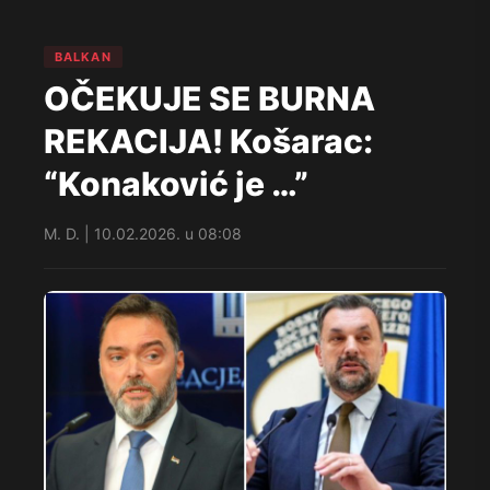
BALKAN
OČEKUJE SE BURNA
REKACIJA! Košarac:
“Konaković je …”
M. D. | 10.02.2026. u 08:08