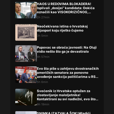
HAOS U REDOVIMA BLOKADERA!
Isplivali „dosijei“ kandidata: Đokića
označili kao VISOKORIZIČNOG,
Lompara potpuno precrtali
2h 27min
Neočekivana istina o hrvatskoj
dijaspori koju rijetko čujemo
3h 5min
Pupovac se obraća javnosti: Na Oluji
vidio nešto što ga je devastiralo
4h 57min
Evo šta piše u zahtjevu dvostranačkih
američkih senatora za ponovno
uvođenje sankcija političarima u RS-
u
5h 6min
Svećenik iz Hrvatske optužen za
zlostavljanje maloljetnika!
Kontaktirani su svi nadležni, evo što
su rekli
9h 19min
SNIMKA IZAZVALA ŠOK! Mladići