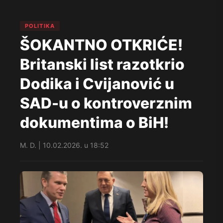
POLITIKA
ŠOKANTNO OTKRIĆE!
Britanski list razotkrio
Dodika i Cvijanović u
SAD-u o kontroverznim
dokumentima o BiH!
M. D. | 10.02.2026. u 18:52