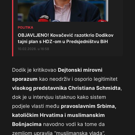
POLITIKA
OBJAVLJENO! Kovačević razotkrio Dodikov
tajni plan s HDZ-om u Predsjedništvu BiH
10.02.2026. u 16:58
Dodik je kritikovao
Dejtonski mirovni
sporazum
kao neodrživ i osporio legitimitet
visokog predstavnika Christiana Schmidta
,
dok je u intervjuu istaknuo kako sistem
podjele vlasti među
pravoslavnim Srbima,
katoličkim Hrvatima i muslimanskim
Bošnjacima
navodno vodi ka tome da
zemljom upravlja “muslimanska vlada”.