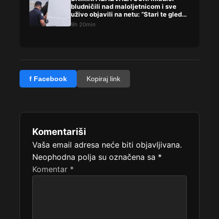
bludničili nad maloljetnicom i sve
uživo objavili na netu: “Stari te gleda
u lajvu”
9h 20min
f Facebook
Kopiraj link
Komentariši
Vaša email adresa neće biti objavljivana.
Neophodna polja su označena sa
*
Komentar
*