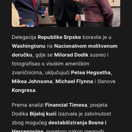
Delegacija
Republike Srpske
boravila je u
Washingtonu
na
Nacionalnom molitvenom
doručku
, gdje se
Milorad Dodik
susreo i
fotografisao s visokim američkim
zvaničnicima, uključujući
Petea Hegsetha,
Mikea Johnsona
,
Michael Flynna
i članove
Kongresa
.
Prema analizi
Financial Timesa
, posjeta
Dodika
Bijeloj kući
izazvala je zabrinutost
zbog mogućeg
destabiliziranja Bosne i
Hercegovine
, posebno nakon njegovih