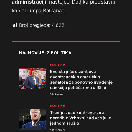
administraciji
, nastojeći Dodika predstaviti
kao “Trumpa Balkana”.
Broj pregleda:
4.622
NAJNOVIJE IZ POLITIKA
POLITIKA
Evo šta piše u zahtjevu
dvostranačkih američkih
senatora za ponovno uvođenje
sankcija političarima u RS-u
5h 6min
POLITIKA
Trump izdao kontroverznu
naredbu: Vrhovni sud već ju je
jednom srušio
9h 27min