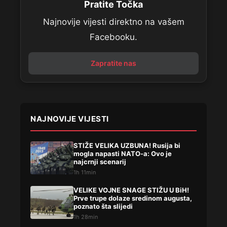
Pratite Točka
Najnovije vijesti direktno na vašem
Facebooku.
Zapratite nas
NAJNOVIJE VIJESTI
STIŽE VELIKA UZBUNA! Rusija bi
mogla napasti NATO-a: Ovo je
najcrnji scenarij
1h 11min
VELIKE VOJNE SNAGE STIŽU U BiH!
Prve trupe dolaze sredinom augusta,
poznato šta slijedi
1h 28min