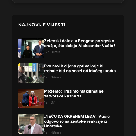
NAJNOVIJE VIJESTI
Zelenski dolazi u Beograd po srpsko
oružje, šta dobija Aleksandar Vučić?
12h 31min
Evo novih cijena goriva koje bi
trebale biti na snazi od idućeg utorka
12h 34min
Možemo: Tražimo maksimalne
zatvorske kazne za…
12h 37min
„NEĆU DA OKRENEM LEĐA“: Vučić
odgovorio na žestoke reakcije iz
Hrvatske
12h 48min