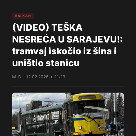
BALKAN
(VIDEO) TEŠKA
NESREĆA U SARAJEVU!:
tramvaj iskočio iz šina i
uništio stanicu
M. D. | 12.02.2026. u 11:23