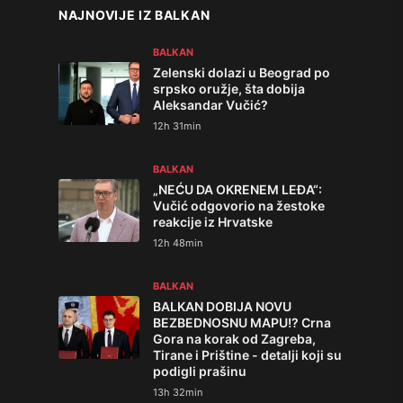
NAJNOVIJE IZ BALKAN
BALKAN
Zelenski dolazi u Beograd po
srpsko oružje, šta dobija
Aleksandar Vučić?
12h 31min
BALKAN
„NEĆU DA OKRENEM LEĐA“:
Vučić odgovorio na žestoke
reakcije iz Hrvatske
12h 48min
BALKAN
BALKAN DOBIJA NOVU
BEZBEDNOSNU MAPU!? Crna
Gora na korak od Zagreba,
Tirane i Prištine - detalji koji su
podigli prašinu
13h 32min