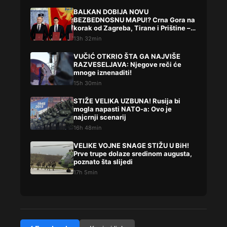
BALKAN DOBIJA NOVU
BEZBEDNOSNU MAPU!? Crna Gora na
korak od Zagreba, Tirane i Prištine –
detalji koji su podigli prašinu
13h 32min
VUČIĆ OTKRIO ŠTA GA NAJVIŠE
RAZVESELJAVA: Njegove reči će
mnoge iznenaditi!
15h 30min
STIŽE VELIKA UZBUNA! Rusija bi
mogla napasti NATO-a: Ovo je
najcrnji scenarij
16h 48min
VELIKE VOJNE SNAGE STIŽU U BiH!
Prve trupe dolaze sredinom augusta,
poznato šta slijedi
17h 5min