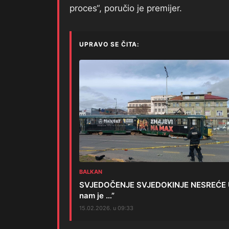
proces“, poručio je premijer.
UPRAVO SE ČITA:
BALKAN
SVJEDOČENJE SVJEDOKINJE NESREĆE U S
nam je …”
15.02.2026. u 09:33