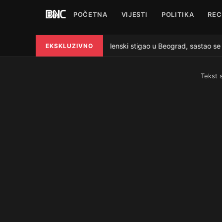
POČETNA
VIJESTI
POLITIKA
REC
Zelenski stigao u Beograd, sastao se 
EKSKLUZIVNO
●
Tekst 