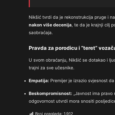
Nikšić tvrdi da je rekonstrukcija pruge i 
nakon više decenija
, te da je krajnji cilj
saobraćaja.
Pravda za porodicu i “teret” vozač
U svom obraćanju, Nikšić se dotakao i ljud
trajni za sve učesnike.
Empatija:
Premijer je izrazio svjesnost da 
Beskompromisnost:
„Javnost ima pravo n
odgovornost utvrdi mora snositi posljedice
Broj pregleda:
1.912