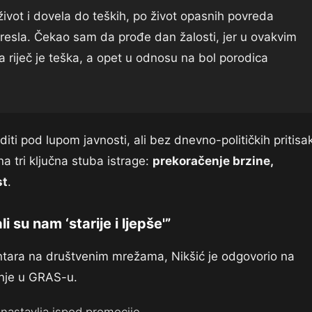
 život i dovela do teških, po život opasnih povreda
esla. Čekao sam da prođe dan žalosti, jer u ovakvim
a riječ je teška, a opet u odnosu na bol porodica
aditi pod lupom javnosti, ali bez dnevno-političkih pritisa
na tri ključna stuba istrage:
prekoračenje brzine,
st
.
 su nam ‘starije i ljepše'”
entara na društvenim mrežama, Nikšić je odgovorio na
tanje u GRAS-u.