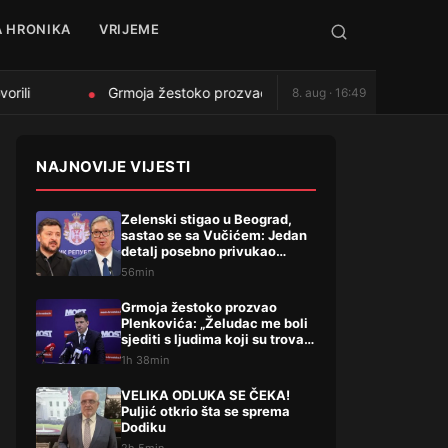
 HRONIKA
VRIJEME
rili
Grmoja žestoko prozvao Plenkovića: „Želudac me boli sj
8. aug · 16:49
●
NAJNOVIJE VIJESTI
Zelenski stigao u Beograd,
sastao se sa Vučićem: Jedan
detalj posebno privukao
pažnju, evo šta su dogovorili
56min
Grmoja žestoko prozvao
Plenkovića: „Želudac me boli
sjediti s ljudima koji su trovali
Liku“
1h 38min
VELIKA ODLUKA SE ČEKA!
Puljić otkrio šta se sprema
Dodiku