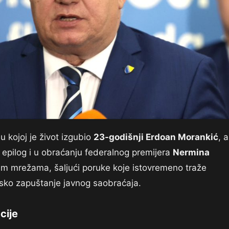
 kojoj je život izgubio
23-godišnji Erdoan Morankić
, a
 epilog i u obraćanju federalnog premijera
Nermina
nim mrežama, šaljući poruke koje istovremeno traže
nijsko zapuštanje javnog saobraćaja.
cije