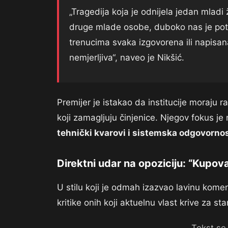
„Tragedija koja je odnijela jedan mladi
druge mlade osobe, duboko nas je potr
trenucima svaka izgovorena ili napisan
nemjerljiva“, naveo je Nikšić.
Premijer je istakao da institucije moraju r
koji zamagljuju činjenice. Njegov fokus je 
tehnički kvarovi i sistemska odgovorno
Direktni udar na opoziciju: “Kupovali
U stilu koji je odmah izazvao lavinu kom
kritike onih koji aktuelnu vlast krive za s