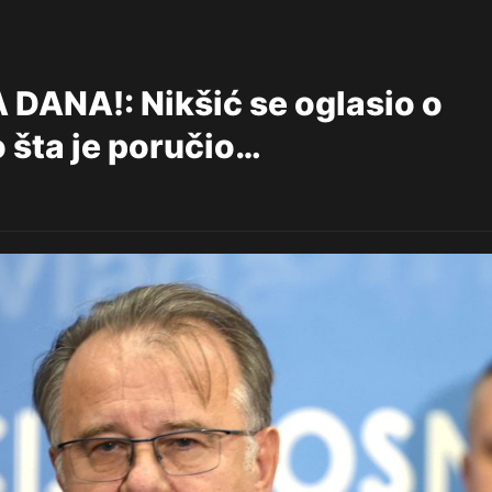
NA!: Nikšić se oglasio o
o šta je poručio…