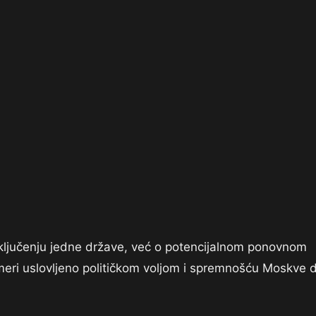
iključenju jedne države, već o potencijalnom ponovnom
j meri uslovljeno političkom voljom i spremnošću Moskve 