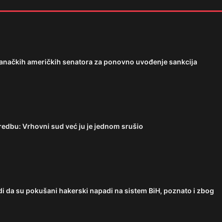
tranačkih američkih senatora za ponovno uvođenje sankcija
edbu: Vrhovni sud već ju je jednom srušio
 da su pokušani hakerski napadi na sistem BiH, poznato i zbog