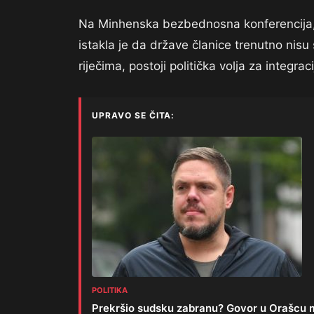
Na Minhenska bezbednosna konferencija, 
istakla je da države članice trenutno ni
riječima, postoji politička volja za integra
UPRAVO SE ČITA:
POLITIKA
Prekršio sudsku zabranu? Govor u Orašcu m