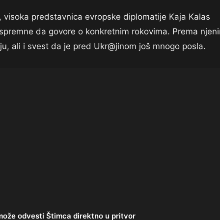
visoka predstavnica evropske diplomatije Kaja Kalas
su spremne da govore o konkretnim rokovima. Prema njen
ciju, ali i svest da je pred Ukr@jinom još mnogo posla.
ože odvesti Štimca direktno u pritvor