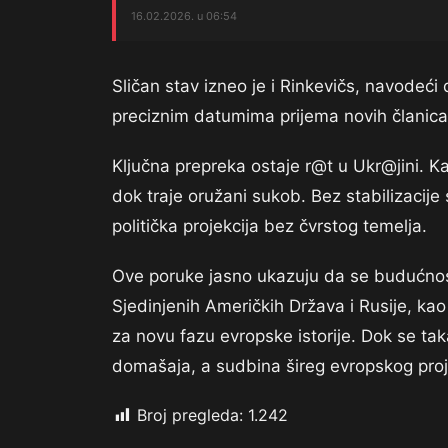
16.02.2026. u 06:54
Sličan stav izneo je i Rinkevičs, navodeći
preciznim datumima prijema novih članica
Ključna prepreka ostaje r@t u Ukr@jini. Ka
dok traje oružani sukob. Bez stabilizacije 
politička projekcija bez čvrstog temelja.
Ove poruke jasno ukazuju da se budućnost
Sjedinjenih Američkih Država i Rusije, kao 
za novu fazu evropske istorije. Dok se tak
domašaja, a sudbina šireg evropskog proje
Broj pregleda:
1.242