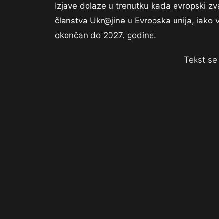
Izjave dolaze u trenutku kada evropski z
članstva Ukr@jine u Evropska unija, iako vl
okončan do 2027. godine.
Tekst se 