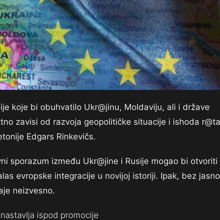
e koje bi obuhvatilo Ukr@jinu, Moldaviju, ali i države
no zavisi od razvoja geopolitičke situacije i ishoda r@t
etonije Edgars Rinkevičs.
vni sporazum između Ukr@jine i Rusije mogao bi otvoriti
as evropske integracije u novijoj istoriji. Ipak, bez jasn
aje neizvesno.
nastavlja ispod promocije