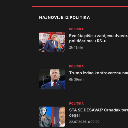
NAJNOVIJE IZ POLITIKA
POLITIKA
Evo šta piše u zahtjevu dvos
političarima u RS-u
2h 18min
POLITIKA
Trump izdao kontroverznu nar
6h 39min
POLITIKA
ŠTA SE DEŠAVA!? Crnadak tvrdi
čega!
22.07.2026. u 09:00