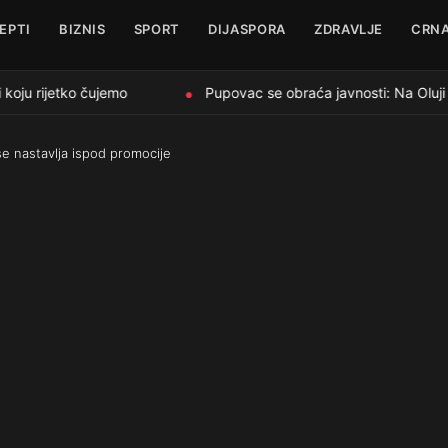
EPTI
BIZNIS
SPORT
DIJASPORA
ZDRAVLJE
CRNA
koju rijetko čujemo
Pupovac se obraća javnosti: Na Oluji vi
●
se nastavlja ispod promocije