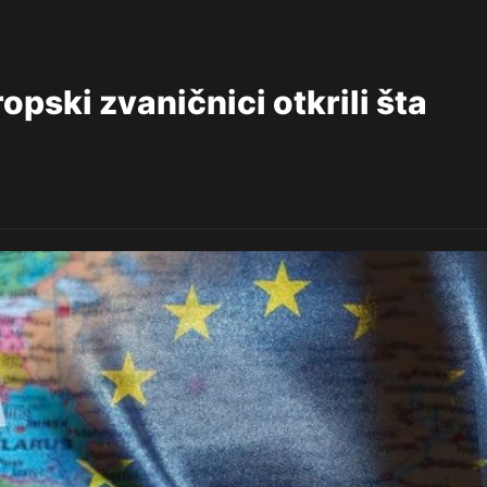
ropski zvaničnici otkrili šta