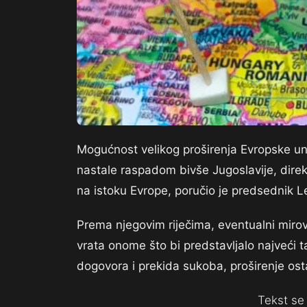
Mogućnost velikog proširenja Evropske unij
nastale raspadom bivše Jugoslavije, direkt
na istoku Evrope, poručio je predsednik L
Prema njegovim riječima, eventualni miro
vrata onome što bi predstavljalo najveći tal
dogovora i prekida sukoba, proširenje ost
Tekst se 