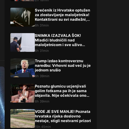
2h 18min
političarima u RS-u
Svećenik iz Hrvatske optužen
za zlostavljanje maloljetnika!
Kontaktirani su svi nadležni,
evo što su rekli
6h 31min
SNIMKA IZAZVALA ŠOK!
Mladići bludničili nad
maloljetnicom i sve uživo
objavili na netu: “Stari te
6h 31min
gleda u lajvu”
Trump izdao kontroverznu
naredbu: Vrhovni sud već ju je
jednom srušio
6h 39min
Poznatu glumicu ucjenjivali
golim fotkama pa ih je sama
objavila. Nije očekivala ono
što uslijedilo: ‘Slomilo me‘
6h 39min
VODE JE SVE MANJE! Poznata
hrvatska rijeka doslovno
nestaje, stigli nestvarni prizori
15h 45min