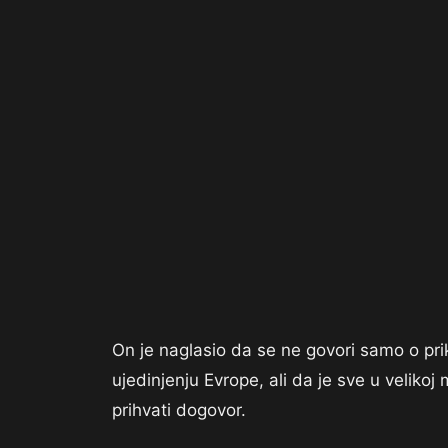
On je naglasio da se ne govori samo o pr
ujedinjenju Evrope, ali da je sve u veliko
prihvati dogovor.