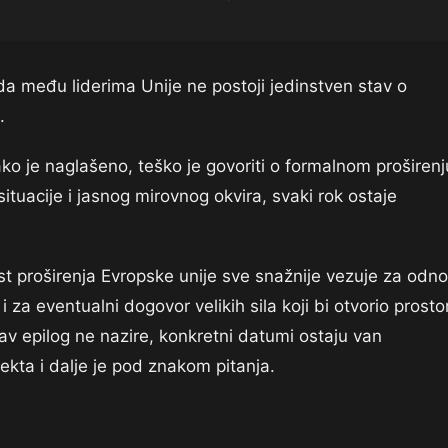
 da među liderima Unije ne postoji jedinstven stav o
.
ko je naglašeno, teško je govoriti o formalnom proširenj
situacije i jasnog mirovnog okvira, svaki rok ostaje
 proširenja Evropske unije sve snažnije vezuje za odn
i za eventualni dogovor velikih sila koji bi otvorio prosto
av epilog ne nazire, konkretni datumi ostaju van
kta i dalje je pod znakom pitanja.