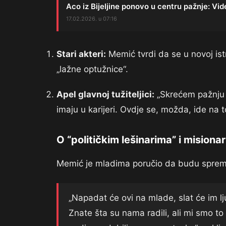
Aco iz Bijeljine ponovo u centru pažnje: Vid
17.02.2026. u 07:16
Stari akteri:
Memić tvrdi da se u novoj istraz
„lažne optužnice“.
Apel glavnoj tužiteljici:
„Skrećem pažnj
imaju u karijeri. Ovdje se, možda, ide na t
O “političkim lešinarima” i misiona
Memić je mladima poručio da budu spremni 
„Napadat će ovi na mlade, slat će im l
Znate šta su nama radili, ali mi smo to 