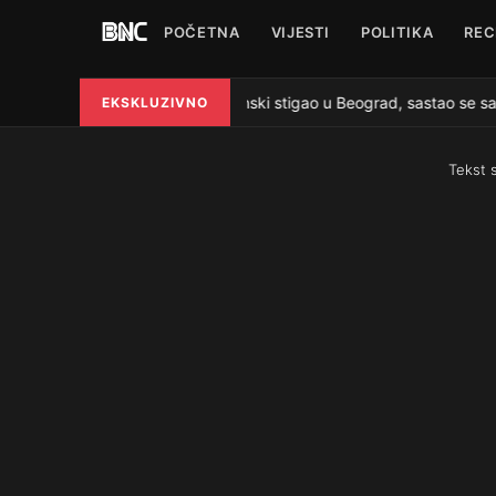
POČETNA
VIJESTI
POLITIKA
REC
Zelenski stigao u Beograd, sastao se sa
EKSKLUZIVNO
●
Tekst 