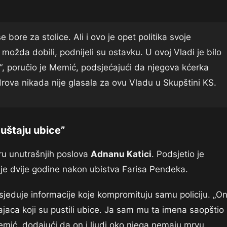
 bore za stolice. Ali i ovo je opet politika svoje
ožda dobili, podnijeli su ostavku. U ovoj Vladi je bilo
stri“, poručio je Memić, podsjećajući da njegova kćerka
ova nikada nije glasala za ovu Vladu u Skupštini KS.
puštaju ubice”
ru unutrašnjih poslova
Adnanu Katici
. Podsjetio je
rije dvije godine nakon ubistva Farisa Pendeka.
jeduje informacije koje kompromituju samu policiju. „O
ajaca koji su pustili ubice. Ja sam mu ta imena saopštio
Memić, dodajući da on i ljudi oko njega nemaju mrvu