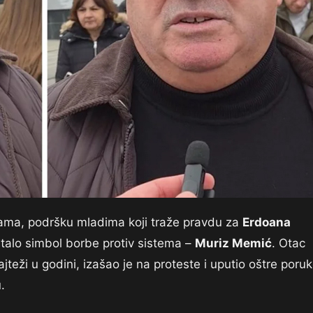
nama, podršku mladima koji traže pravdu za
Erdoana
ostalo simbol borbe protiv sistema –
Muriz Memić
. Otac
teži u godini, izašao je na proteste i uputio oštre poru
.