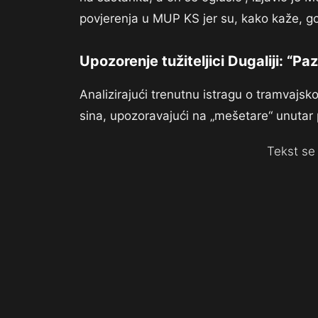
povjerenja u MUP KS jer su, kako kaže, god
Upozorenje tužiteljici Dugaliji: “P
Analizirajući trenutnu istragu o tramvajs
sina, upozoravajući na „mešetare“ unutar
Tekst se 