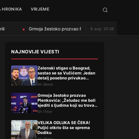
 HRONIKA
VRIJEME
i
Grmoja žestoko prozvao Plenkovića: „Želudac me boli sjedi
8. aug · 20:28
●
NAJNOVIJE VIJESTI
Zelenski stigao u Beograd,
sastao se sa Vučićem: Jedan
detalj posebno privukao
pažnju, evo šta su dogovorili
4h 36min
Grmoja žestoko prozvao
Plenkovića: „Želudac me boli
sjediti s ljudima koji su trovali
Liku“
5h 17min
VELIKA ODLUKA SE ČEKA!
Puljić otkrio šta se sprema
Dodiku