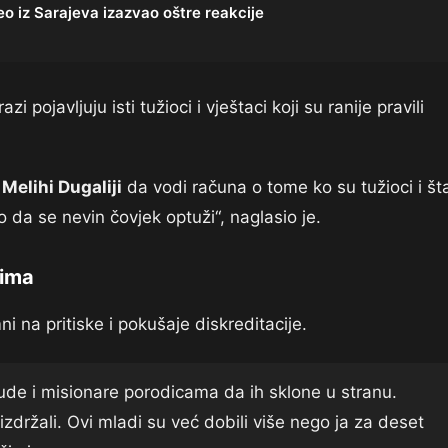
eo iz Sarajeva izazvao oštre reakcije
i pojavljuju isti tužioci i vještaci koji su ranije pravili
u
Melihi Dugaliji
da vodi računa o tome ko su tužioci i št
o da se nevin čovjek optuži“, naglasio je.
rima
na pritiske i pokušaje diskreditacije.
jude i misionare porodicama da ih sklone u stranu.
izdržali. Ovi mladi su već dobili više nego ja za deset