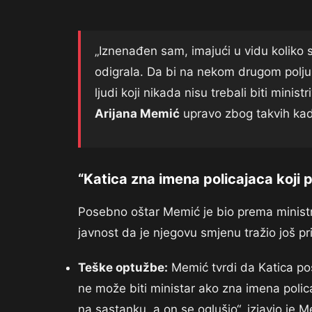
„Iznenađen sam, imajući u vidu koliko se
odigrala. Da bi na nekom drugom polju m
ljudi koji nikada nisu trebali biti mini
Arijana Memić
upravo zbog takvih kadr
“Katica zna imena policajaca koji 
Posebno oštar Memić je bio prema minist
javnost da je njegovu smjenu tražio još p
Teške optužbe:
Memić tvrdi da Katica pos
ne može biti ministar ako zna imena polic
na sastanku, a on se oglušio“, izjavio je 