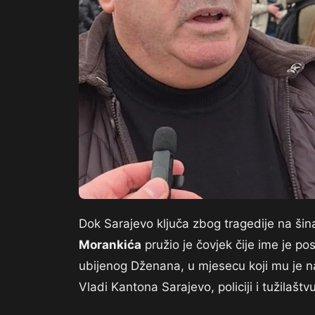
Dok Sarajevo ključa zbog tragedije na ši
Morankića
pružio je čovjek čije ime je p
ubijenog Dženana, u mjesecu koji mu je naj
Vladi Kantona Sarajevo, policiji i tužilaštvu