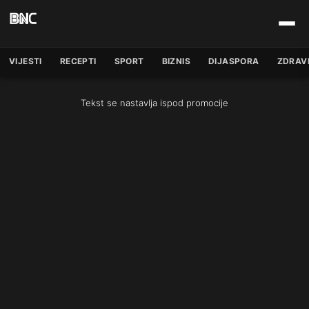
VIJESTI
RECEPTI
SPORT
BIZNIS
DIJASPORA
ZDRAV
Tekst se nastavlja ispod promocije