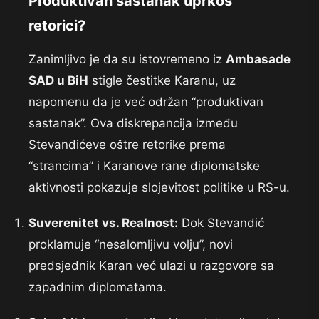
Produktivan sastanak uprkos
retorici?
Zanimljivo je da su istovremeno iz
Ambasade
SAD u BiH
stigle čestitke Karanu, uz
napomenu da je već održan “produktivan
sastanak”. Ova diskrepancija između
Stevandićeve oštre retorike prema
“strancima” i Karanove rane diplomatske
aktivnosti pokazuje slojevitost politike u RS-u.
Suverenitet vs. Realnost:
Dok Stevandić
proklamuje “nesalomljivu volju”, novi
predsjednik Karan već ulazi u razgovore sa
zapadnim diplomatama.