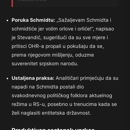
Poruka Schmidtu:
„Sažaljevam Schmidta i
schmidtiće jer volim orlove i orliće!“, napisao
je Stevandić, sugerišući da su sve mjere i
pritisci OHR-a propali u pokušaju da se,
prema njegovom mišljenju, oduzme
suverenitet srpskom narodu.
Ustaljena praksa:
Analitičari primjećuju da su
napadi na Schmidta postali dio
svakodnevnog političkog folklora aktuelnog
režima u RS-u, posebno u trenucima kada se
želi naglasiti entitetska državnost.