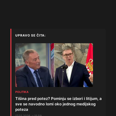
UPRAVO SE ČITA:
POLITIKA
Tišina pred potez? Pominju se izbori i litijum, a
sve se navodno lomi oko jednog medijskog
poteza
17.02.2026. u 15:59