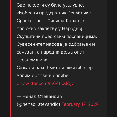
Све пакости су биле узалудне.
Изабрани предсједник Републике
Српске проф. Синиша Каран је
положио заклетву у Народној
Скупштини пред свим посланицима.
Суверенитет народа је одбрањен и
сачуван, а народна воља опет
несаломљива.
Сажаљевам Шмита и шмитиће јер
волим орлове и орлиће!
pic.twitter.com/m04tIQJCjv
— Ненад Стевандић
(@nenad_stevandic)
February 17, 2026