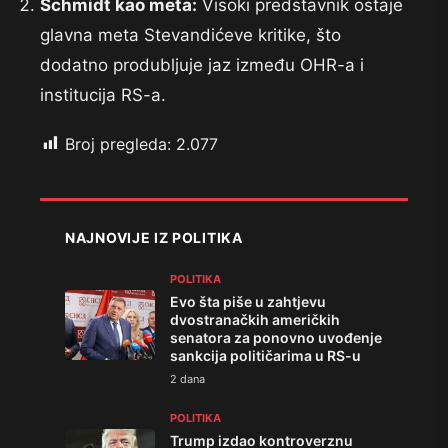
Schmidt kao meta:
Visoki predstavnik ostaje
glavna meta Stevandićeve kritike, što
dodatno produbljuje jaz između OHR-a i
institucija RS-a.
Broj pregleda:
2.077
NAJNOVIJE IZ POLITIKA
POLITIKA
Evo šta piše u zahtjevu
dvostranačkih američkih
senatora za ponovno uvođenje
sankcija političarima u RS-u
2 dana
POLITIKA
Trump izdao kontroverznu