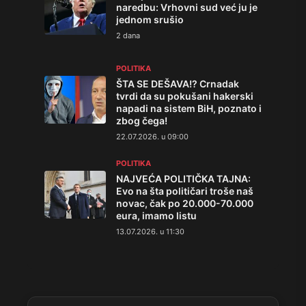
naredbu: Vrhovni sud već ju je
jednom srušio
2 dana
POLITIKA
ŠTA SE DEŠAVA!? Crnadak
tvrdi da su pokušani hakerski
napadi na sistem BiH, poznato i
zbog čega!
22.07.2026. u 09:00
POLITIKA
NAJVEĆA POLITIČKA TAJNA:
Evo na šta političari troše naš
novac, čak po 20.000-70.000
eura, imamo listu
13.07.2026. u 11:30