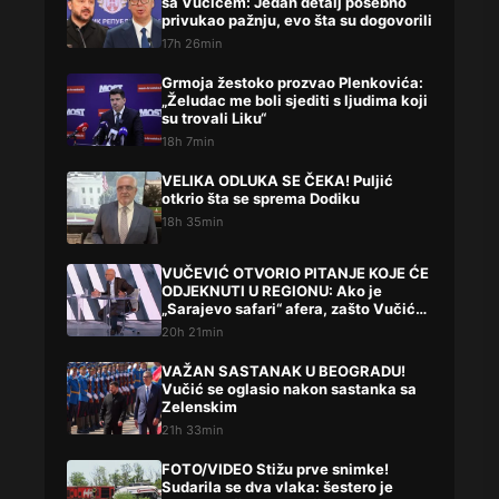
sa Vučićem: Jedan detalj posebno
privukao pažnju, evo šta su dogovorili
17h 26min
Grmoja žestoko prozvao Plenkovića:
„Želudac me boli sjediti s ljudima koji
su trovali Liku“
18h 7min
VELIKA ODLUKA SE ČEKA! Puljić
otkrio šta se sprema Dodiku
18h 35min
VUČEVIĆ OTVORIO PITANJE KOJE ĆE
ODJEKNUTI U REGIONU: Ako je
„Sarajevo safari“ afera, zašto Vučića
niste procesuirali?!
20h 21min
VAŽAN SASTANAK U BEOGRADU!
Vučić se oglasio nakon sastanka sa
Zelenskim
21h 33min
FOTO/VIDEO Stižu prve snimke!
Sudarila se dva vlaka: šestero je