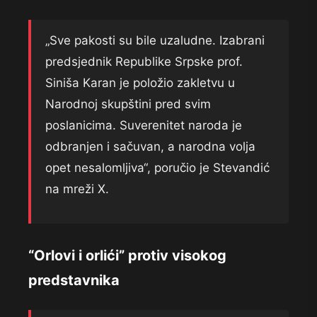
„Sve pakosti su bile uzaludne. Izabrani
predsjednik Republike Srpske prof.
Siniša Karan je položio zakletvu u
Narodnoj skupštini pred svim
poslanicima. Suverenitet naroda je
odbranjen i sačuvan, a narodna volja
opet nesalomljiva“, poručio je Stevandić
na mreži X.
“Orlovi i orlići” protiv visokog
predstavnika