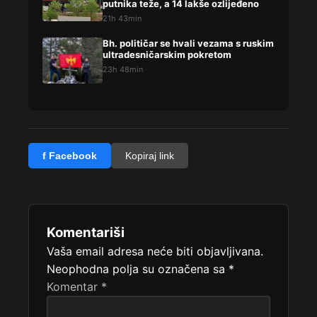
putnika teže, a 14 lakše ozlijeđeno
21h 43min
Bh. političar se hvali vezama s ruskim
ultradesničarskim pokretom
23h 48min
f Facebook
Kopiraj link
Komentariši
Vaša email adresa neće biti objavljivana.
Neophodna polja su označena sa
*
Komentar
*