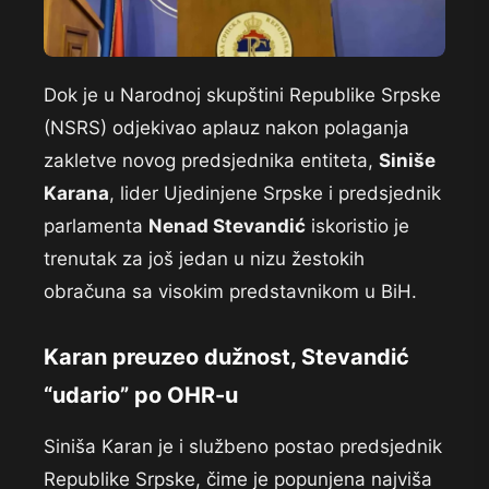
Dok je u Narodnoj skupštini Republike Srpske
(NSRS) odjekivao aplauz nakon polaganja
zakletve novog predsjednika entiteta,
Siniše
Karana
, lider Ujedinjene Srpske i predsjednik
parlamenta
Nenad Stevandić
iskoristio je
trenutak za još jedan u nizu žestokih
obračuna sa visokim predstavnikom u BiH.
Karan preuzeo dužnost, Stevandić
“udario” po OHR-u
Siniša Karan je i službeno postao predsjednik
Republike Srpske, čime je popunjena najviša