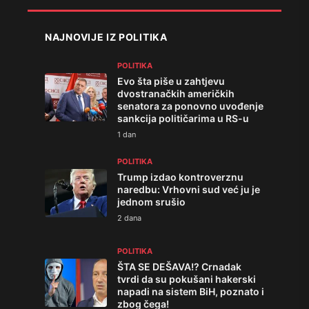
NAJNOVIJE IZ POLITIKA
POLITIKA
Evo šta piše u zahtjevu
dvostranačkih američkih
senatora za ponovno uvođenje
sankcija političarima u RS-u
1 dan
POLITIKA
Trump izdao kontroverznu
naredbu: Vrhovni sud već ju je
jednom srušio
2 dana
POLITIKA
ŠTA SE DEŠAVA!? Crnadak
tvrdi da su pokušani hakerski
napadi na sistem BiH, poznato i
zbog čega!