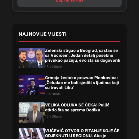
NAJNOVIJE VIJESTI
Zelenski stigao u Beograd, sastao se
sa Vučićem: Jedan detalj posebno
privukao pažnju, evo šta su dogovorili
15h 28min
Grmoja žestoko prozvao Plenkovića:
„Želudac me boli sjediti s ljudima koji
su trovali Liku“
16h 9min
VELIKA ODLUKA SE ČEKA! Puljić
otkrio šta se sprema Dodiku
16h 36min
VUČEVIĆ OTVORIO PITANJE KOJE ĆE
ODJEKNUTI U REGIONU: Ako je