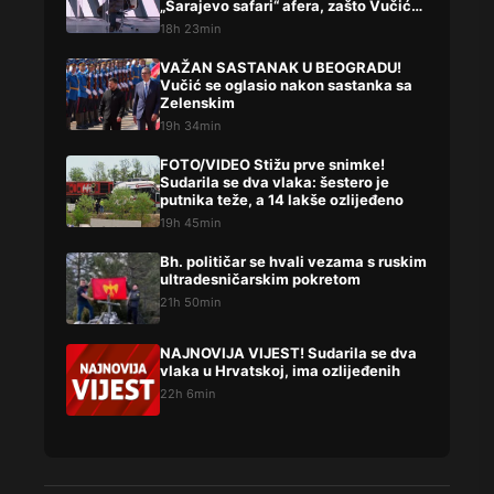
„Sarajevo safari“ afera, zašto Vučića
niste procesuirali?!
18h 23min
VAŽAN SASTANAK U BEOGRADU!
Vučić se oglasio nakon sastanka sa
Zelenskim
19h 34min
FOTO/VIDEO Stižu prve snimke!
Sudarila se dva vlaka: šestero je
putnika teže, a 14 lakše ozlijeđeno
19h 45min
Bh. političar se hvali vezama s ruskim
ultradesničarskim pokretom
21h 50min
NAJNOVIJA VIJEST! Sudarila se dva
vlaka u Hrvatskoj, ima ozlijeđenih
22h 6min