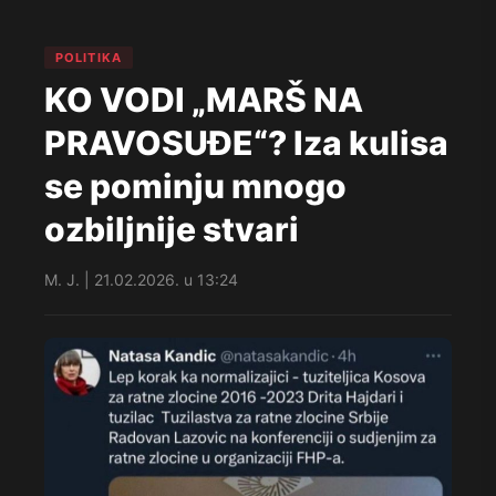
POLITIKA
KO VODI „MARŠ NA
PRAVOSUĐE“? Iza kulisa
se pominju mnogo
ozbiljnije stvari
M. J. | 21.02.2026. u 13:24