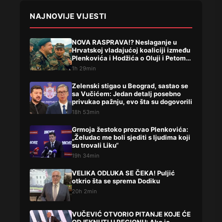
NAJNOVIJE VIJESTI
NOVA RASPRAVA!? Neslaganje u
Hrvatskoj vladajućoj koaliciji između
Plenkovića i Hodžića o Oluji i Petom
korpusu ARBIH!
1h 29min
Zelenski stigao u Beograd, sastao se
sa Vučićem: Jedan detalj posebno
privukao pažnju, evo šta su dogovorili
18h 53min
Grmoja žestoko prozvao Plenkovića:
„Želudac me boli sjediti s ljudima koji
su trovali Liku“
19h 34min
VELIKA ODLUKA SE ČEKA! Puljić
otkrio šta se sprema Dodiku
20h 2min
VUČEVIĆ OTVORIO PITANJE KOJE ĆE
ODJEKNUTI U REGIONU: Ako je