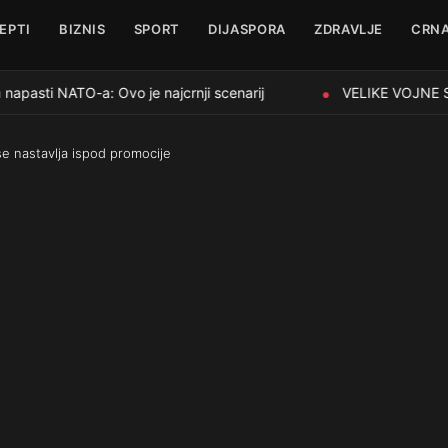
EPTI
BIZNIS
SPORT
DIJASPORA
ZDRAVLJE
CRNA
pasti NATO-a: Ovo je najcrnji scenarij
VELIKE VOJNE SNA
●
se nastavlja ispod promocije