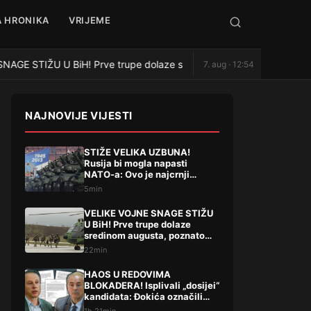
 HRONIKA
VRIJEME
GE STIŽU U BiH! Prve trupe dolaze sredinom augusta, poznato šta s
7. aug · 12:54
NAJNOVIJE VIJESTI
STIŽE VELIKA UZBUNA!
Rusija bi mogla napasti
NATO-a: Ovo je najcrnji
scenarij
5min
VELIKE VOJNE SNAGE STIŽU
U BiH! Prve trupe dolaze
sredinom augusta, poznato
šta slijedi
22min
HAOS U REDOVIMA
BLOKADERA! Isplivali „dosijei“
kandidata: Đokića označili
kao VISOKORIZIČNOG,