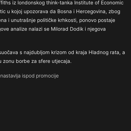
iffiths iz londonskog think-tanka Institute of Economic
ritic u kojoj upozorava da Bosna i Hercegovina, zbog
na i unutrašnje političke krhkosti, ponovo postaje
gove analize nalazi se Milorad Dodik i njegova
k suočava s najdubljom krizom od kraja Hladnog rata, a
 zonu borbe za sfere utjecaja.
nastavlja ispod promocije