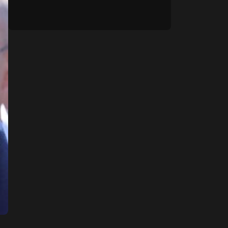
gleda u lajvu”