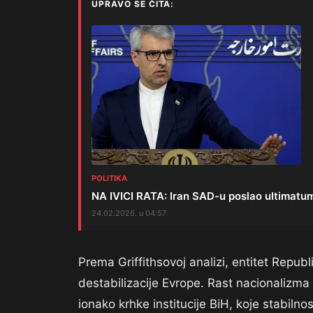
UPRAVO SE ČITA:
POLITIKA
NA IVICI RATA: Iran SAD-u poslao ultimatum k
24.02.2026. u 04:57
Prema Griffithsovoj analizi, entitet Republ
destabilizacije Evrope. Rast nacionalizm
ionako krhke institucije BiH, koje stabilnos