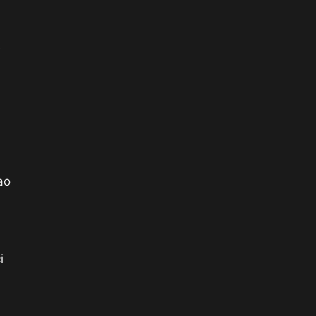
e
ao
i