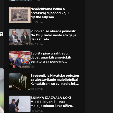
1h 21min
Lompara potpuno precrtali
Neočekivana istina o
hrvatskoj dijaspori koju
rijetko čujemo
1h 59min
ra
Pupovac se obraća javnosti:
Na Oluji vidio nešto što ga je
devastiralo
3h 51min
Evo šta piše u zahtjevu
dvostranačkih američkih
senatora za ponovno
uvođenje sankcija
4h
političarima u RS-u
Svećenik iz Hrvatske optužen
za zlostavljanje maloljetnika!
Kontaktirani su svi nadležni,
evo što su rekli
8h 14min
SNIMKA IZAZVALA ŠOK!
Mladići bludničili nad
maloljetnicom i sve uživo
objavili na netu: “Stari te
8h 14min