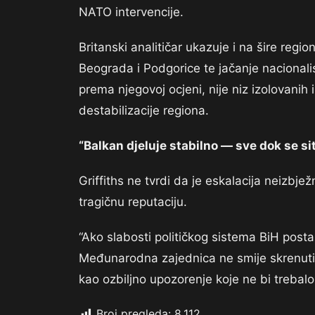
NATO intervencije.
Britanski analitičar ukazuje i na šire regi
Beograda i Podgorice te jačanje nacionalis
prema njegovoj ocjeni, nije niz izolovanih 
destabilizacije regiona.
“Balkan djeluje stabilno — sve dok se si
Griffiths ne tvrdi da je eskalacija neizbje
tragičnu reputaciju.
“Ako slabosti političkog sistema BiH postan
Međunarodna zajednica ne smije skrenuti po
kao ozbiljno upozorenje koje ne bi trebalo 
Broj pregleda:
8.112