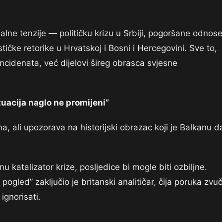
onalne tenzije — političku krizu u Srbiji, pogoršane odnos
tičke retorike u Hrvatskoj i Bosni i Hercegovini. Sve to,
incidenata, već dijelovi šireg obrasca svjesne
tuacija naglo ne promijeni”
žna, ali upozorava na historijski obrazac koji je Balkanu d
u katalizator krize, posljedice bi mogle biti ozbiljne.
gled” zaključio je britanski analitičar, čija poruka zvuč
ignorisati.