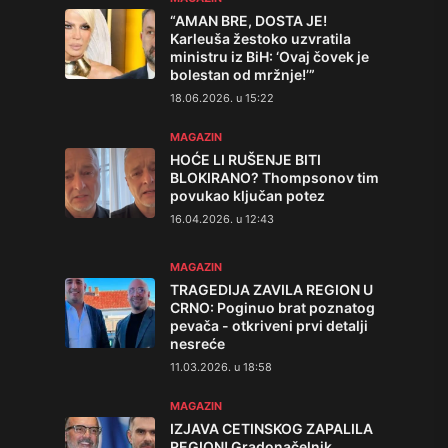
“AMAN BRE, DOSTA JE!
Karleuša žestoko uzvratila
ministru iz BiH: ‘Ovaj čovek je
bolestan od mržnje!’”
18.06.2026. u 15:22
MAGAZIN
HOĆE LI RUŠENJE BITI
BLOKIRANO? Thompsonov tim
povukao ključan potez
16.04.2026. u 12:43
MAGAZIN
TRAGEDIJA ZAVILA REGION U
CRNO: Poginuo brat poznatog
pevača - otkriveni prvi detalji
nesreće
11.03.2026. u 18:58
MAGAZIN
IZJAVA CETINSKOG ZAPALILA
REGION! Gradonačelnik