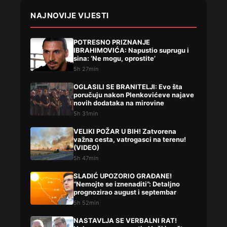
NAJNOVIJE VIJESTI
POTRESNO PRIZNANJE
IBRAHIMOVIĆA: Napustio suprugu i
sina: ‘Ne mogu, oprostite’
5h 27min
OGLASILI SE BRANITELJI: Evo šta
poručuju nakon Plenkovićeve najave
novih dodataka na mirovine
5h 31min
VELIKI POŽAR U BIH! Zatvorena
važna cesta, vatrogasci na terenu!
(VIDEO)
5h 47min
SLADIĆ UPOZORIO GRAĐANE!
“Nemojte se iznenaditi”: Detaljno
prognozirao august i septembar
5h 52min
NASTAVLJA SE VERBALNI RAT!