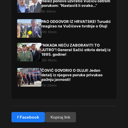
Helez ponovo uzvratio Vučiću oštrom
porukom: “Nastaviš li ovako…”
9h 59min
PAO ODGOVOR IZ HRVATSKE! Turudić
reagirao na Vučićeve tvrdnje o Oluji
10h 10min
“NIKADA NEĆU ZABORAVITI TO
JUTRO”! General Sačić otkrio detalj iz
1995. godine!
10h 16min
ČOVIĆ GOVORIO O OLUJI! Jedan
detalj iz njegove poruke privukao
pažnju javnosti!
11h 20min
f Facebook
Kopiraj link