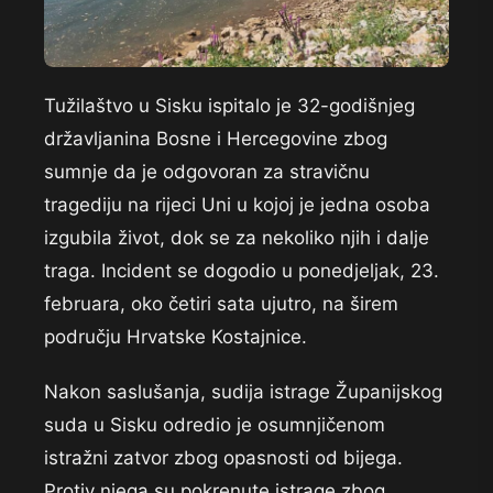
Tužilaštvo u Sisku ispitalo je 32-godišnjeg
državljanina Bosne i Hercegovine zbog
sumnje da je odgovoran za stravičnu
tragediju na rijeci Uni u kojoj je jedna osoba
izgubila život, dok se za nekoliko njih i dalje
traga. Incident se dogodio u ponedjeljak, 23.
februara, oko četiri sata ujutro, na širem
području Hrvatske Kostajnice.
Nakon saslušanja, sudija istrage Županijskog
suda u Sisku odredio je osumnjičenom
istražni zatvor zbog opasnosti od bijega.
Protiv njega su pokrenute istrage zbog