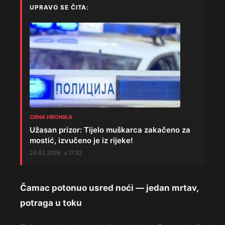
UPRAVO SE ČITA:
CRNA HRONIKA
Užasan prizor: Tijelo muškarca zakačeno za
mostić, izvučeno je iz rijeke!
24.02.2026. u 17:32
Čamac potonuo usred noći — jedan mrtav,
potraga u toku