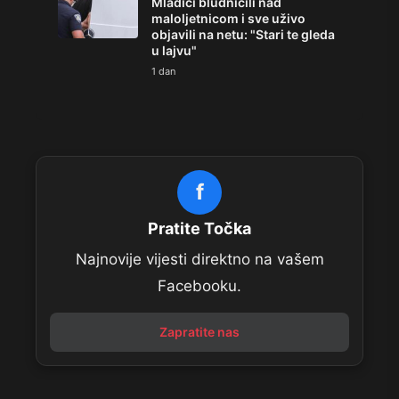
Mladići bludničili nad
maloljetnicom i sve uživo
objavili na netu: "Stari te gleda
u lajvu"
1 dan
f
Pratite Točka
Najnovije vijesti direktno na vašem
Facebooku.
Zapratite nas