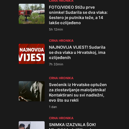
CRNA HRONIKA
FOTO/VIDEO Stižu prve
snimke! Sudarila se dva vlaka:
šestero je putnika teže, a 14
lakše ozlijeđeno
5h 12min
CRNA HRONIKA
NAJNOVIJA VIJEST! Sudarila
se dva vlaka u Hrvatskoj, ima
ozlijeđenih
7h 33min
CRNA HRONIKA
Svećenik iz Hrvatske optužen
za zlostavljanje maloljetnika!
Kontaktirani su svi nadležni,
evo što su rekli
1 dan
CRNA HRONIKA
SNIMKA IZAZVALA ŠOK!