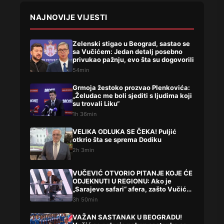
NAJNOVIJE VIJESTI
Zelenski stigao u Beograd, sastao se
sa Vučićem: Jedan detalj posebno
privukao pažnju, evo šta su dogovorili
54min
Grmoja žestoko prozvao Plenkovića:
„Želudac me boli sjediti s ljudima koji
su trovali Liku“
1h 36min
VELIKA ODLUKA SE ČEKA! Puljić
otkrio šta se sprema Dodiku
2h 3min
VUČEVIĆ OTVORIO PITANJE KOJE ĆE
ODJEKNUTI U REGIONU: Ako je
„Sarajevo safari“ afera, zašto Vučića
niste procesuirali?!
3h 50min
VAŽAN SASTANAK U BEOGRADU!