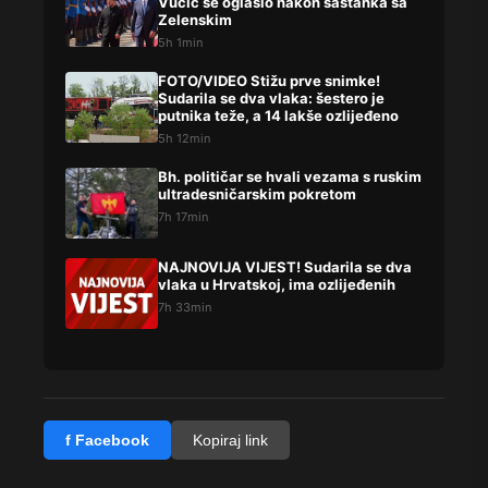
Vučić se oglasio nakon sastanka sa
Zelenskim
5h 1min
FOTO/VIDEO Stižu prve snimke!
Sudarila se dva vlaka: šestero je
putnika teže, a 14 lakše ozlijeđeno
5h 12min
Bh. političar se hvali vezama s ruskim
ultradesničarskim pokretom
7h 17min
NAJNOVIJA VIJEST! Sudarila se dva
vlaka u Hrvatskoj, ima ozlijeđenih
7h 33min
f Facebook
Kopiraj link