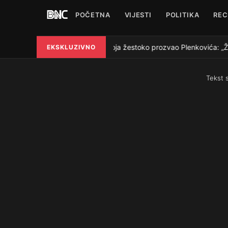
POČETNA
VIJESTI
POLITIKA
REC
Grmoja žestoko prozvao Plenkovića: „Želud
EKSKLUZIVNO
●
Tekst 