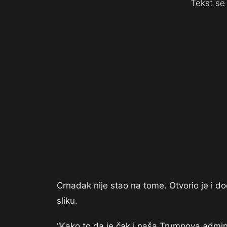
Tekst se 
Crnadak nije stao na tome. Otvorio je i do
sliku.
“Kako to da je čak i naša Trumpova admin