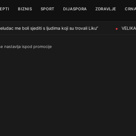
EPTI
BIZNIS
SPORT
DIJASPORA
ZDRAVLJE
CRNA
ac me boli sjediti s ljudima koji su trovali Liku“
VELIKA O
●
se nastavlja ispod promocije