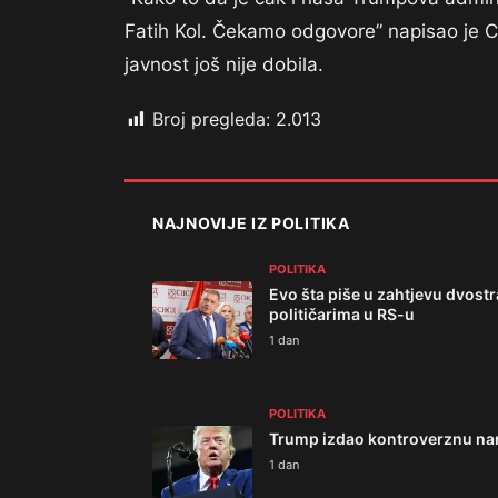
Fatih Kol. Čekamo odgovore” napisao je Cr
javnost još nije dobila.
Broj pregleda:
2.013
NAJNOVIJE IZ POLITIKA
POLITIKA
Evo šta piše u zahtjevu dvos
političarima u RS-u
1 dan
POLITIKA
Trump izdao kontroverznu nar
1 dan