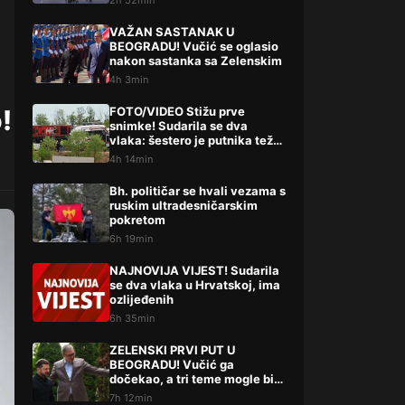
2h 52min
niste procesuirali?!
VAŽAN SASTANAK U
BEOGRADU! Vučić se oglasio
nakon sastanka sa Zelenskim
4h 3min
!
FOTO/VIDEO Stižu prve
snimke! Sudarila se dva
vlaka: šestero je putnika teže,
a 14 lakše ozlijeđeno
4h 14min
Bh. političar se hvali vezama s
ruskim ultradesničarskim
pokretom
6h 19min
NAJNOVIJA VIJEST! Sudarila
se dva vlaka u Hrvatskoj, ima
ozlijeđenih
6h 35min
ZELENSKI PRVI PUT U
BEOGRADU! Vučić ga
dočekao, a tri teme mogle bi
da promene mnogo toga
7h 12min