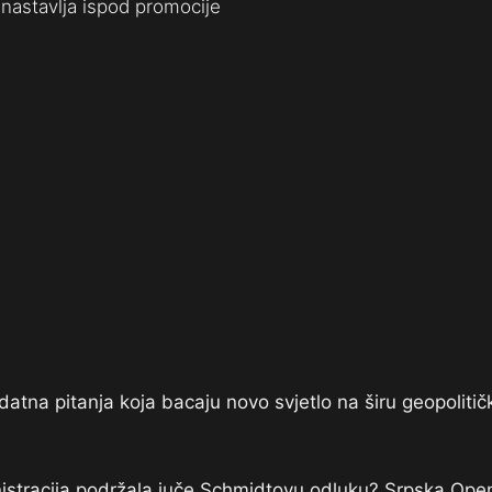
nastavlja ispod promocije
datna pitanja koja bacaju novo svjetlo na širu geopolitič
istracija podržala juče Schmidtovu odluku? Srpska Open