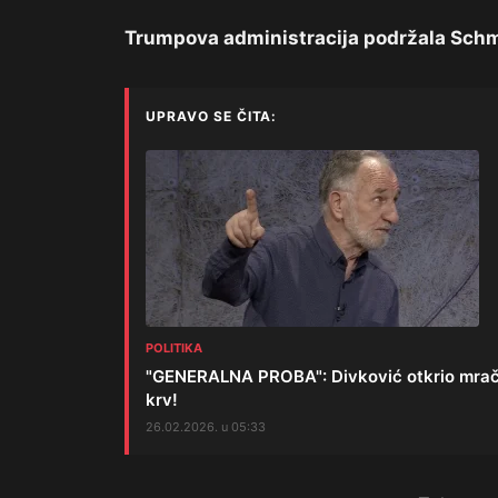
Trumpova administracija podržala Schm
UPRAVO SE ČITA:
POLITIKA
"GENERALNA PROBA": Divković otkrio mračni p
krv!
26.02.2026. u 05:33