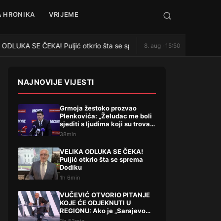
 HRONIKA
VRIJEME
DLUKA SE ČEKA! Puljić otkrio šta se sprema Dodiku
VUČE
8. aug · 15:50
●
NAJNOVIJE VIJESTI
Grmoja žestoko prozvao
Plenkovića: „Želudac me boli
sjediti s ljudima koji su trovali
Liku“
38min
VELIKA ODLUKA SE ČEKA!
Puljić otkrio šta se sprema
Dodiku
1h 6min
VUČEVIĆ OTVORIO PITANJE
KOJE ĆE ODJEKNUTI U
REGIONU: Ako je „Sarajevo
safari“ afera, zašto Vučića