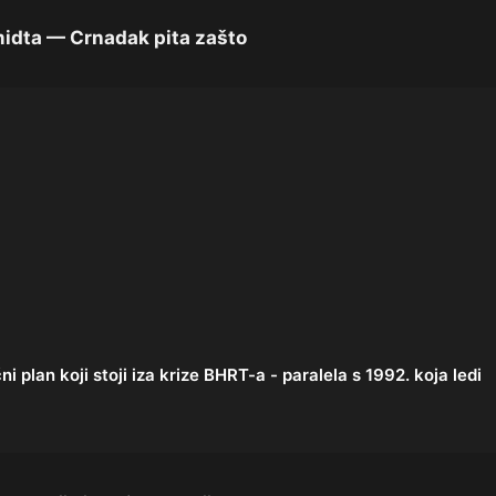
idta — Crnadak pita zašto
lan koji stoji iza krize BHRT-a - paralela s 1992. koja ledi