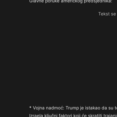
Glavne poruke američkog predsjednika:
Tekst se 
* Vojna nadmoć: Trump je istakao da su t
Izraela ključni faktori koji će skratiti tra