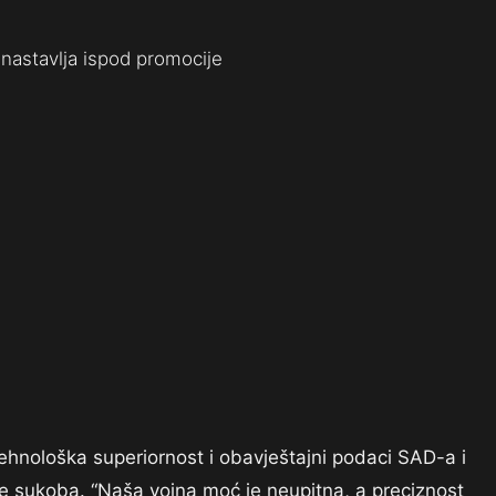
nastavlja ispod promocije
ehnološka superiornost i obavještajni podaci SAD-a i
janje sukoba. “Naša vojna moć je neupitna, a preciznost