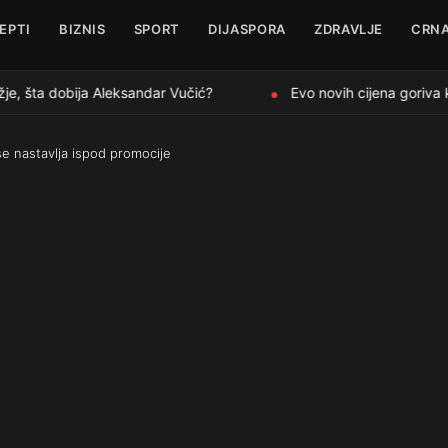
EPTI
BIZNIS
SPORT
DIJASPORA
ZDRAVLJE
CRNA
e, šta dobija Aleksandar Vučić?
Evo novih cijena goriva ko
●
se nastavlja ispod promocije