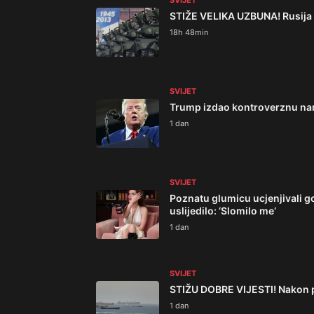
SVIJET
STIŽE VELIKA UZBUNA! Rusija b
18h 48min
SVIJET
Trump izdao kontroverznu nar
1 dan
SVIJET
Poznatu glumicu ucjenjivali go
uslijedilo: ‘Slomilo me‘
1 dan
SVIJET
STIŽU DOBRE VIJESTI! Nakon 
1 dan