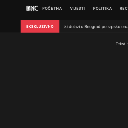
POČETNA
VIJESTI
POLITIKA
REC
Zelenski dolazi u Beograd po srpsko oružj
EKSKLUZIVNO
●
Tekst 