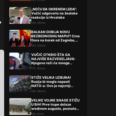
14h 37min
„NEĆU DA OKRENEM LEĐA“:
Vučić odgovorio na žestoke
reakcije iz Hrvatske
”
14h 48min
BALKAN DOBIJA NOVU
BEZBEDNOSNU MAPU!? Crna
Gora na korak od Zagreba,
Tirane i Prištine – detalji koji
15h 33min
su podigli prašinu
VUČIĆ OTKRIO ŠTA GA
NAJVIŠE RAZVESELJAVA:
Njegove reči će mnoge
iznenaditi!
17h 30min
STIŽE VELIKA UZBUNA!
Rusija bi mogla napasti
NATO-a: Ovo je najcrnji
scenarij
18h 48min
VELIKE VOJNE SNAGE STIŽU
U BiH! Prve trupe dolaze
sredinom augusta, poznato
šta slijedi
19h 5min