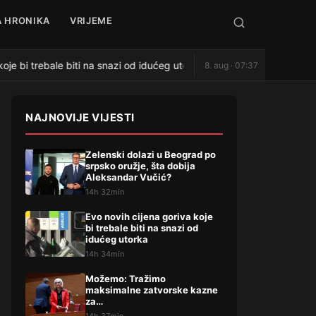
 HRONIKA
VRIJEME
je bi trebale biti na snazi od idućeg utorka
Možemo: Traž
8. aug · 07:37
●
NAJNOVIJE VIJESTI
Zelenski dolazi u Beograd po
srpsko oružje, šta dobija
Aleksandar Vučić?
14h 32min
Evo novih cijena goriva koje
bi trebale biti na snazi od
idućeg utorka
14h 34min
Možemo: Tražimo
maksimalne zatvorske kazne
za…