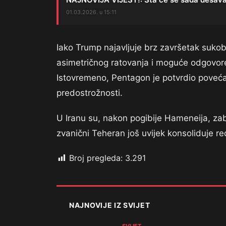
01.03.2026. u 15:11
Iako Trump najavljuje brz završetak sukoba
asimetričnog ratovanja i moguće odgovore 
Istovremeno, Pentagon je potvrdio povećan
predostrožnosti.
U Iranu su, nakon pogibije Hameneija, zab
zvanični Teheran još uvijek konsoliduje r
Broj pregleda:
3.291
NAJNOVIJE IZ SVIJET