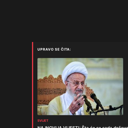
UPRAVO SE ČITA:
SVIJET
NAJNOVIJA VIJEST!: Šta će se sada dešavat