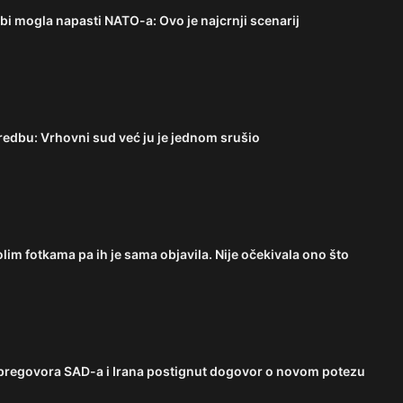
i mogla napasti NATO-a: Ovo je najcrnji scenarij
edbu: Vrhovni sud već ju je jednom srušio
lim fotkama pa ih je sama objavila. Nije očekivala ono što
pregovora SAD-a i Irana postignut dogovor o novom potezu