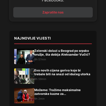
Facebooku.
Zapratite nas
NAJNOVIJE VIJESTI
Zelenski dolazi u Beograd po srpsko
oružje, šta dobija Aleksandar Vučić?
8h 57min
Evo novih cijena goriva koje bi
trebale biti na snazi od idućeg utorka
8h 59min
Možemo: Tražimo maksimalne
zatvorske kazne za…
9h 2min