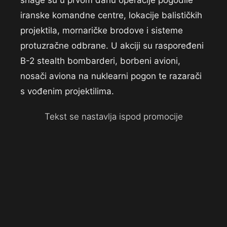
snage su u prvom danu operacije pogodile
iranske komandne centre, lokacije balističkih
projektila, mornaričke brodove i sisteme
protuzračne odbrane. U akciji su raspoređeni
B-2 stealth bombarderi, borbeni avioni,
nosači aviona na nuklearni pogon te razarači
s vođenim projektilima.
Tekst se nastavlja ispod promocije