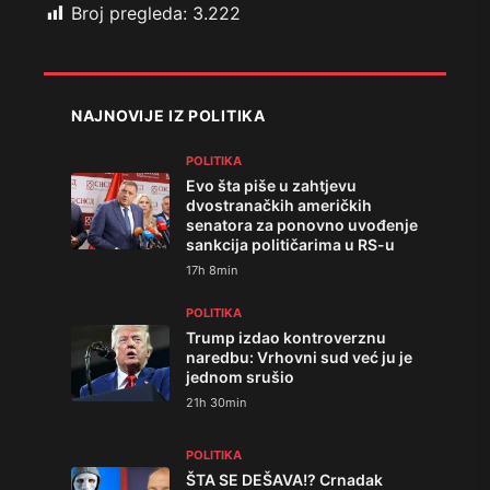
Broj pregleda:
3.222
NAJNOVIJE IZ POLITIKA
POLITIKA
Evo šta piše u zahtjevu
dvostranačkih američkih
senatora za ponovno uvođenje
sankcija političarima u RS-u
17h 8min
POLITIKA
Trump izdao kontroverznu
naredbu: Vrhovni sud već ju je
jednom srušio
21h 30min
POLITIKA
ŠTA SE DEŠAVA!? Crnadak