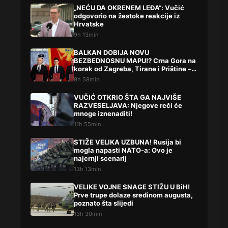
„NEĆU DA OKRENEM LEĐA“: Vučić
odgovorio na žestoke reakcije iz
Hrvatske
9h 13min
BALKAN DOBIJA NOVU
BEZBEDNOSNU MAPU!? Crna Gora na
korak od Zagreba, Tirane i Prištine –
detalji koji su podigli prašinu
9h 58min
VUČIĆ OTKRIO ŠTA GA NAJVIŠE
RAZVESELJAVA: Njegove reči će
mnoge iznenaditi!
11h 55min
STIŽE VELIKA UZBUNA! Rusija bi
mogla napasti NATO-a: Ovo je
najcrnji scenarij
13h 13min
VELIKE VOJNE SNAGE STIŽU U BiH!
Prve trupe dolaze sredinom augusta,
poznato šta slijedi
13h 30min