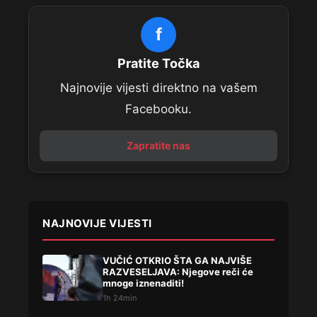
f
Pratite Točka
Najnovije vijesti direktno na vašem
Facebooku.
Zapratite nas
NAJNOVIJE VIJESTI
VUČIĆ OTKRIO ŠTA GA NAJVIŠE
RAZVESELJAVA: Njegove reči će
mnoge iznenaditi!
1h 24min