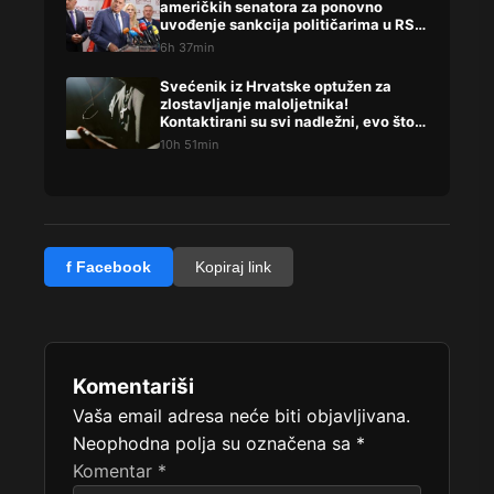
američkih senatora za ponovno
uvođenje sankcija političarima u RS-
u
6h 37min
Svećenik iz Hrvatske optužen za
zlostavljanje maloljetnika!
Kontaktirani su svi nadležni, evo što
su rekli
10h 51min
f Facebook
Kopiraj link
Komentariši
Vaša email adresa neće biti objavljivana.
Neophodna polja su označena sa
*
Komentar
*