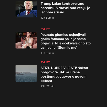
Trump izdao kontroverznu
naredbu: Vrhovni sud već ju je
jednom srušio
10h 59min
SVIJET
Poznatu glumicu ucjenjivali
golim fotkama pa ih je sama
objavila. Nije očekivala ono što
uslijedilo: ‘Slomilo me‘
10h 59min
SVIJET
STIŽU DOBRE VIJESTI! Nakon
pregovora SAD-a i Irana
postignut dogovor o novom
potezu
23h 22min