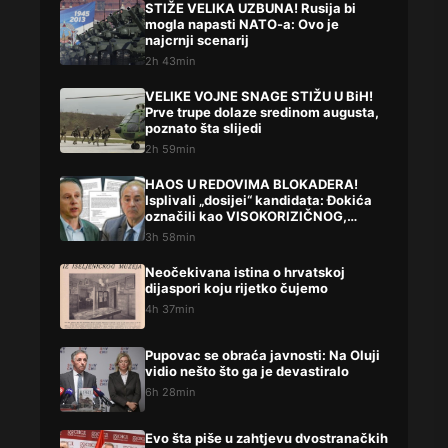
STIŽE VELIKA UZBUNA! Rusija bi
mogla napasti NATO-a: Ovo je
najcrnji scenarij
2h 43min
VELIKE VOJNE SNAGE STIŽU U BiH!
Prve trupe dolaze sredinom augusta,
poznato šta slijedi
2h 59min
HAOS U REDOVIMA BLOKADERA!
Isplivali „dosijei“ kandidata: Đokića
označili kao VISOKORIZIČNOG,
Lompara potpuno precrtali
3h 58min
Neočekivana istina o hrvatskoj
dijaspori koju rijetko čujemo
4h 37min
Pupovac se obraća javnosti: Na Oluji
vidio nešto što ga je devastiralo
6h 28min
Evo šta piše u zahtjevu dvostranačkih