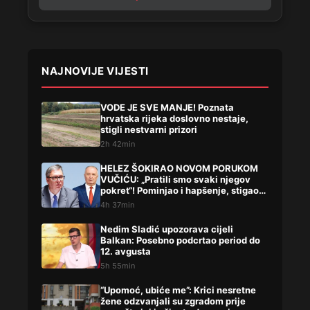
NAJNOVIJE VIJESTI
VODE JE SVE MANJE! Poznata
hrvatska rijeka doslovno nestaje,
stigli nestvarni prizori
2h 42min
HELEZ ŠOKIRAO NOVOM PORUKOM
VUČIĆU: „Pratili smo svaki njegov
pokret“! Pominjao i hapšenje, stigao
žestok odgovor Brnabićeve
4h 37min
Nedim Sladić upozorava cijeli
Balkan: Posebno podcrtao period do
12. avgusta
5h 55min
“Upomoć, ubiće me”: Krici nesretne
žene odzvanjali su zgradom prije