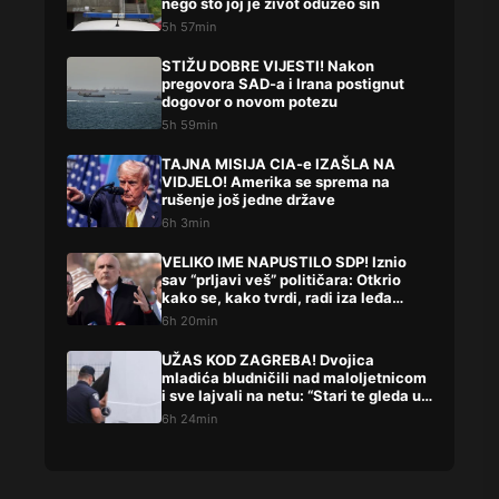
nego što joj je život oduzeo sin
5h 57min
STIŽU DOBRE VIJESTI! Nakon
pregovora SAD-a i Irana postignut
dogovor o novom potezu
5h 59min
TAJNA MISIJA CIA-e IZAŠLA NA
VIDJELO! Amerika se sprema na
rušenje još jedne države
6h 3min
VELIKO IME NAPUSTILO SDP! Iznio
sav “prljavi veš” političara: Otkrio
kako se, kako tvrdi, radi iza leđa
građana
6h 20min
UŽAS KOD ZAGREBA! Dvojica
mladića bludničili nad maloljetnicom
i sve lajvali na netu: “Stari te gleda u
lajvu”
6h 24min