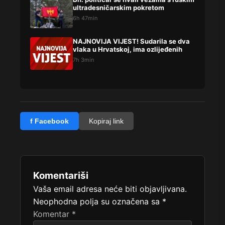
ultradesničarskim pokretom
6h 47min
NAJNOVIJA VIJEST! Sudarila se dva
vlaka u Hrvatskoj, ima ozlijeđenih
7h 3min
f Facebook
Kopiraj link
Komentariši
Vaša email adresa neće biti objavljivana.
Neophodna polja su označena sa
*
Komentar
*