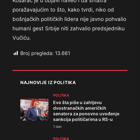
Košarac je u objavi naveo i da smatra
poražavajućim to što, kako tvrdi, niko od
bošnjačkih političkih lidera nije javno pohvalio
humani gest Srbije niti zahvalio predsjedniku
Vučiću.
Broj pregleda:
13.661
NAJNOVIJE IZ POLITIKA
POLITIKA
Evo šta piše u zahtjevu
dvostranačkih američkih
senatora za ponovno uvođenje
sankcija političarima u RS-u
1 dan
POLITIKA