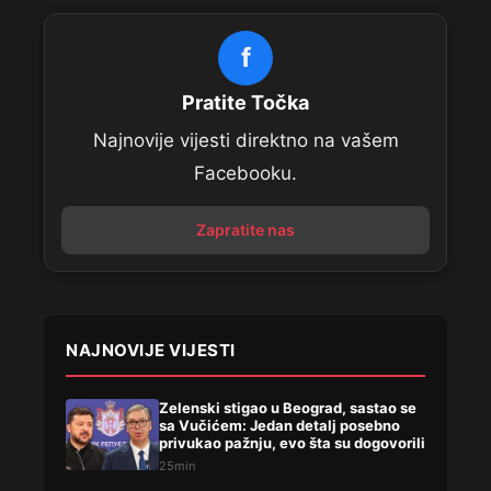
f
Pratite Točka
Najnovije vijesti direktno na vašem
Facebooku.
Zapratite nas
NAJNOVIJE VIJESTI
Zelenski stigao u Beograd, sastao se
sa Vučićem: Jedan detalj posebno
privukao pažnju, evo šta su dogovorili
25min