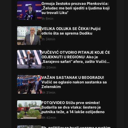
Grmoja žestoko prozvao Plenkovića:
„Želudac me boli sjediti s ljudima koji
su trovali Liku“
1h 6min
VELIKA ODLUKA SE ČEKA! Puljić
otkrio šta se sprema Dodiku
1h 34min
VUČEVIĆ OTVORIO PITANJE KOJE ĆE
ODJEKNUTI U REGIONU: Ako je
„Sarajevo safari“ afera, zašto Vučića
niste procesuirali?!
3h 20min
VAŽAN SASTANAK U BEOGRADU!
Vučić se oglasio nakon sastanka sa
Zelenskim
4h 31min
FOTO/VIDEO Stižu prve snimke!
Sudarila se dva vlaka: šestero je
putnika teže, a 14 lakše ozlijeđeno
4h 42min
Bh. političar se hvali vezama s ruskim