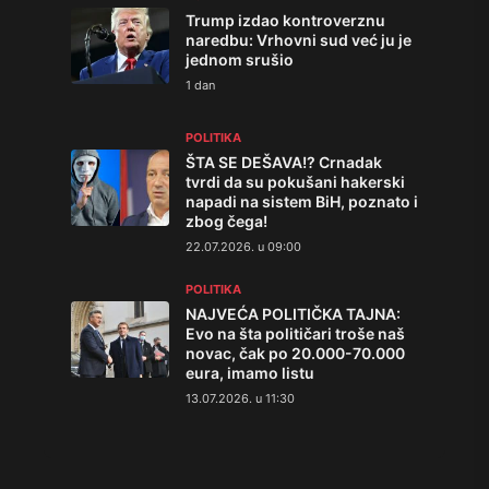
Trump izdao kontroverznu
naredbu: Vrhovni sud već ju je
jednom srušio
1 dan
POLITIKA
ŠTA SE DEŠAVA!? Crnadak
tvrdi da su pokušani hakerski
napadi na sistem BiH, poznato i
zbog čega!
22.07.2026. u 09:00
POLITIKA
NAJVEĆA POLITIČKA TAJNA:
Evo na šta političari troše naš
novac, čak po 20.000-70.000
eura, imamo listu
13.07.2026. u 11:30