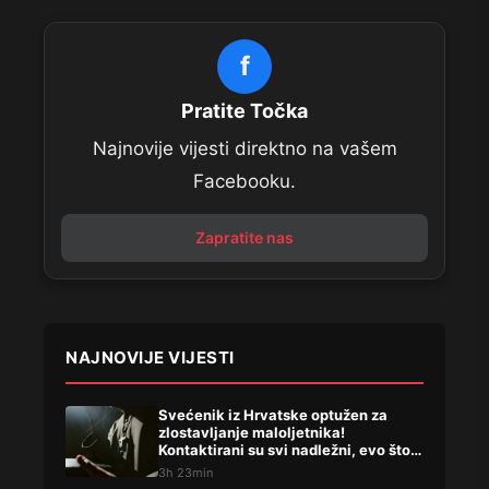
f
Pratite Točka
Najnovije vijesti direktno na vašem
Facebooku.
Zapratite nas
NAJNOVIJE VIJESTI
Svećenik iz Hrvatske optužen za
zlostavljanje maloljetnika!
Kontaktirani su svi nadležni, evo što
su rekli
3h 23min