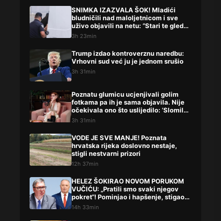
SNIMKA IZAZVALA ŠOK! Mladići
bludničili nad maloljetnicom i sve
uživo objavili na netu: “Stari te gleda
u lajvu”
3h 23min
Trump izdao kontroverznu naredbu:
Vrhovni sud već ju je jednom srušio
3h 31min
Poznatu glumicu ucjenjivali golim
fotkama pa ih je sama objavila. Nije
očekivala ono što uslijedilo: ‘Slomilo
me‘
3h 31min
VODE JE SVE MANJE! Poznata
hrvatska rijeka doslovno nestaje,
stigli nestvarni prizori
12h 37min
HELEZ ŠOKIRAO NOVOM PORUKOM
VUČIĆU: „Pratili smo svaki njegov
pokret“! Pominjao i hapšenje, stigao
žestok odgovor Brnabićeve
14h 33min