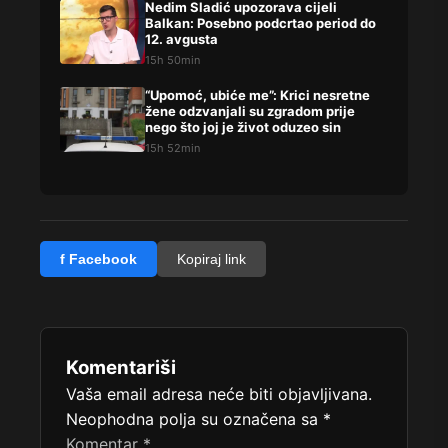
Nedim Sladić upozorava cijeli
Balkan: Posebno podcrtao period do
12. avgusta
15h 50min
“Upomoć, ubiće me”: Krici nesretne
žene odzvanjali su zgradom prije
nego što joj je život oduzeo sin
15h 52min
f Facebook
Kopiraj link
Komentariši
Vaša email adresa neće biti objavljivana.
Neophodna polja su označena sa
*
Komentar
*