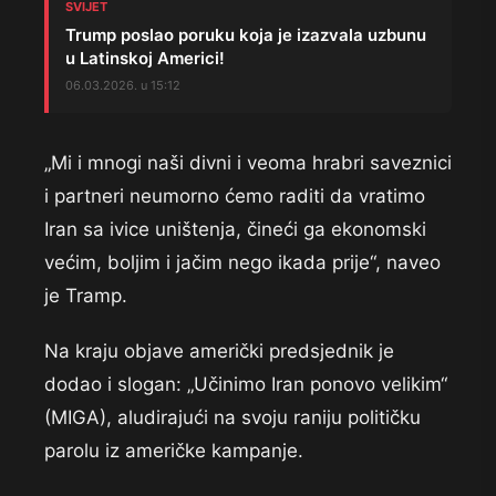
SVIJET
Trump poslao poruku koja je izazvala uzbunu
u Latinskoj Americi!
06.03.2026. u 15:12
„Mi i mnogi naši divni i veoma hrabri saveznici
i partneri neumorno ćemo raditi da vratimo
Iran sa ivice uništenja, čineći ga ekonomski
većim, boljim i jačim nego ikada prije“, naveo
je Tramp.
Na kraju objave američki predsjednik je
dodao i slogan: „Učinimo Iran ponovo velikim“
(MIGA), aludirajući na svoju raniju političku
parolu iz američke kampanje.