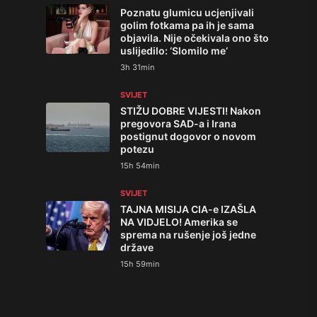
Poznatu glumicu ucjenjivali
golim fotkama pa ih je sama
objavila. Nije očekivala ono što
uslijedilo: ‘Slomilo me‘
3h 31min
SVIJET
STIŽU DOBRE VIJESTI! Nakon
pregovora SAD-a i Irana
postignut dogovor o novom
potezu
15h 54min
SVIJET
TAJNA MISIJA CIA-e IZAŠLA
NA VIDJELO! Amerika se
sprema na rušenje još jedne
države
15h 59min