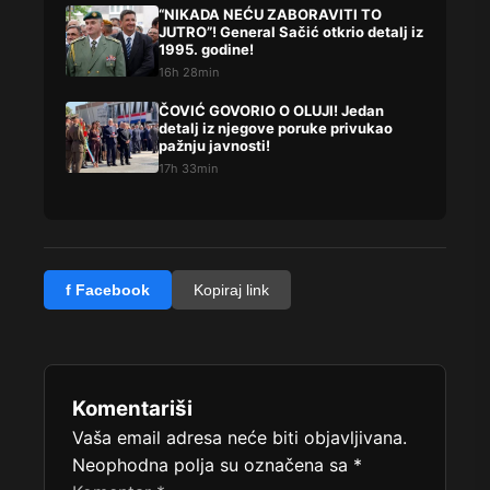
“NIKADA NEĆU ZABORAVITI TO
JUTRO”! General Sačić otkrio detalj iz
1995. godine!
16h 28min
ČOVIĆ GOVORIO O OLUJI! Jedan
detalj iz njegove poruke privukao
pažnju javnosti!
17h 33min
f Facebook
Kopiraj link
Komentariši
Vaša email adresa neće biti objavljivana.
Neophodna polja su označena sa
*