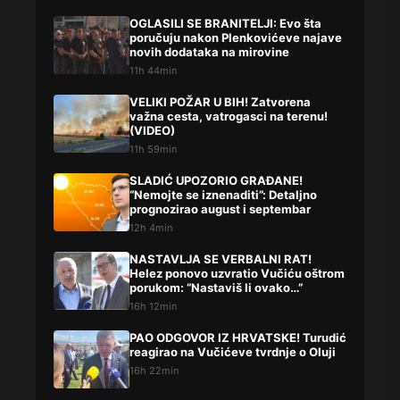
OGLASILI SE BRANITELJI: Evo šta
poručuju nakon Plenkovićeve najave
novih dodataka na mirovine
11h 44min
VELIKI POŽAR U BIH! Zatvorena
važna cesta, vatrogasci na terenu!
(VIDEO)
11h 59min
SLADIĆ UPOZORIO GRAĐANE!
“Nemojte se iznenaditi”: Detaljno
prognozirao august i septembar
12h 4min
NASTAVLJA SE VERBALNI RAT!
Helez ponovo uzvratio Vučiću oštrom
porukom: “Nastaviš li ovako…”
16h 12min
PAO ODGOVOR IZ HRVATSKE! Turudić
reagirao na Vučićeve tvrdnje o Oluji
16h 22min