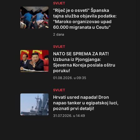
SVIJET
"Riječ je o osveti" Španska
tajna služba objavila podatke:
"Maroko organizovao upad
60.000 migranata u Ceutu"
2 dana
SVIJET
NATO SE SPREMA ZA RAT!
Uzbuna iz Pjongjanga:
Sjeverna Koreja poslala oštru
poruku!
01.08.2026. u 09:35
SVIJET
Hrvati usred napada! Dron
napao tanker u egipatskoj luci,
poznati prvi detalji!
31.07.2026. u 14:49