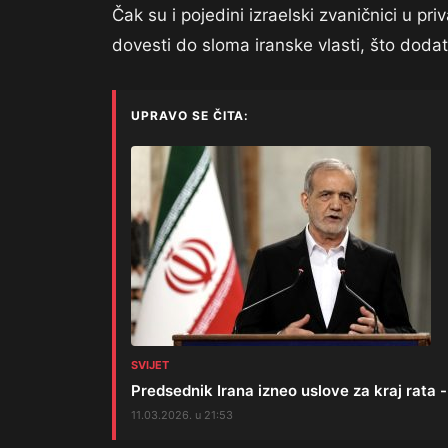
Čak su i pojedini izraelski zvaničnici u pr
dovesti do sloma iranske vlasti, što dod
UPRAVO SE ČITA:
SVIJET
Predsednik Irana izneo uslove za kraj rata -
11.03.2026. u 21:53