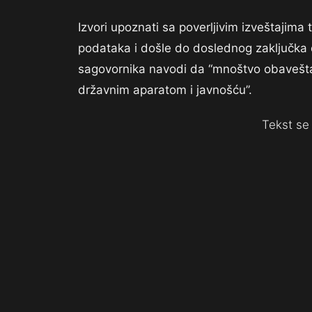
Izvori upoznati sa poverljivim izveštajima
podataka i došle do doslednog zaključka 
sagovornika navodi da “mnoštvo obaveštaj
državnim aparatom i javnošću”.
Tekst se 