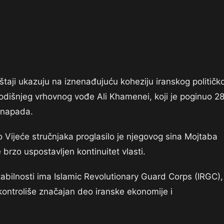
štaji ukazuju na iznenađujuću koheziju iranskog političk
odišnjeg vrhovnog vođe Ali Khamenei, koji je poginuo 28
 napada.
Vijeće stručnjaka proglasilo je njegovog sina Mojtaba
rzo uspostavljen kontinuitet vlasti.
tabilnosti ima Islamic Revolutionary Guard Corps (IRGC),
kontroliše značajan deo iranske ekonomije i