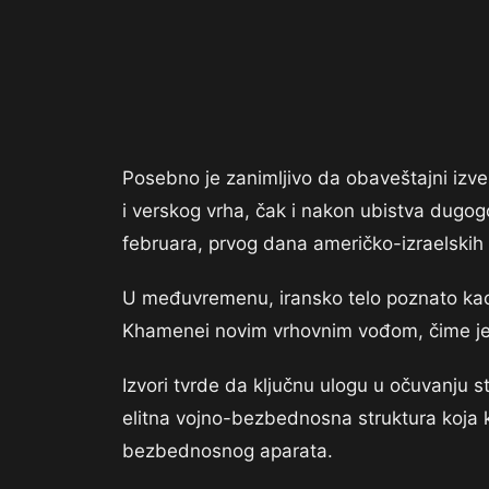
Posebno je zanimljivo da obaveštajni izve
i verskog vrha, čak i nakon ubistva dugog
februara, prvog dana američko-izraelskih
U međuvremenu, iransko telo poznato kao 
Khamenei novim vrhovnim vođom, čime je b
Izvori tvrde da ključnu ulogu u očuvanju s
elitna vojno-bezbednosna struktura koja 
bezbednosnog aparata.