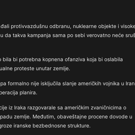
ađali protivvazdušnu odbranu, nuklearne objekte i visok
 da takva kampanja sama po sebi verovatno neće sruši
bila bi potrebna kopnena ofanziva koja bi oslabila
alne proteste unutar zemlje.
formalno nije isključila slanje američkih vojnika u Iran
eracija planira.
je iz Iraka razgovarale sa američkim zvaničnicima o
padu zemlje. Međutim, obaveštajne procene dovode u
ugroze iranske bezbednosne strukture.