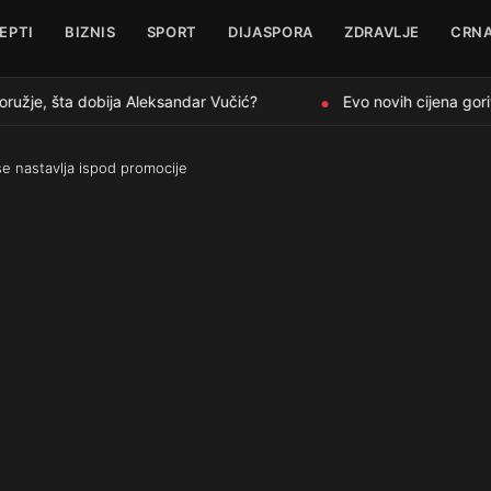
EPTI
BIZNIS
SPORT
DIJASPORA
ZDRAVLJE
CRNA
užje, šta dobija Aleksandar Vučić?
Evo novih cijena goriv
●
se nastavlja ispod promocije