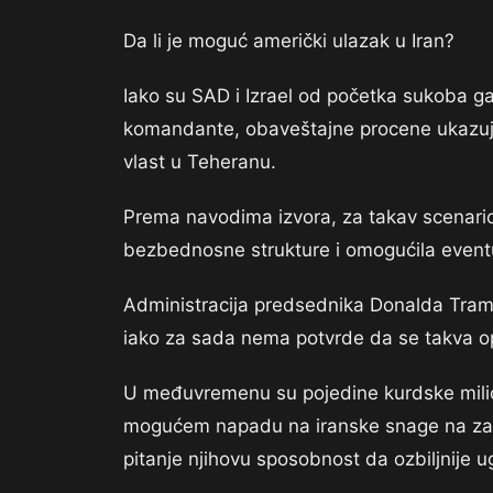
Da li je moguć američki ulazak u Iran?
Iako su SAD i Izrael od početka sukoba g
komandante, obaveštajne procene ukazuju
vlast u Teheranu.
Prema navodima izvora, za takav scenario 
bezbednosne strukture i omogućila eventu
Administracija predsednika Donalda Trampa 
iako za sada nema potvrde da se takva op
U međuvremenu su pojedine kurdske milici
mogućem napadu na iranske snage na za
pitanje njihovu sposobnost da ozbiljnije 