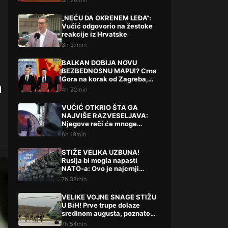
3h 26min
„NEĆU DA OKRENEM LEĐA“:
Vučić odgovorio na žestoke
reakcije iz Hrvatske
3h 37min
BALKAN DOBIJA NOVU
BEZBEDNOSNU MAPU!? Crna
Gora na korak od Zagreba,
a
Tirane i Prištine – detalji koji
4h 22min
su podigli prašinu
VUČIĆ OTKRIO ŠTA GA
NAJVIŠE RAZVESELJAVA:
Njegove reči će mnoge
iznenaditi!
6h 19min
STIŽE VELIKA UZBUNA!
Rusija bi mogla napasti
NATO-a: Ovo je najcrnji
scenarij
7h 38min
VELIKE VOJNE SNAGE STIŽU
U BiH! Prve trupe dolaze
sredinom augusta, poznato
šta slijedi
7h 54min