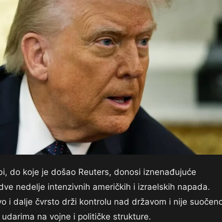
bi, do koje je došao Reuters, donosi iznenađujuće
 dve nedelje intenzivnih američkih i izraelskih napada.
 i dalje čvrsto drži kontrolu nad državom i nije suočen
darima na vojne i političke strukture.