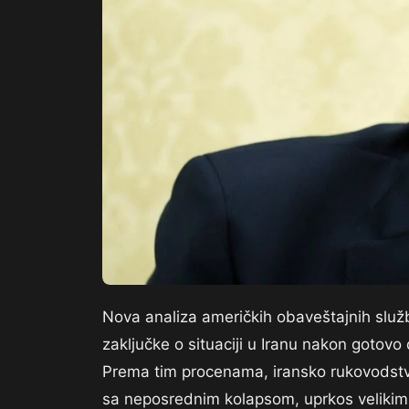
Nova analiza američkih obaveštajnih služ
zaključke o situaciji u Iranu nakon gotovo
Prema tim procenama, iransko rukovodstvo
sa neposrednim kolapsom, uprkos velikim u