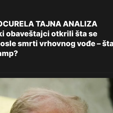
OCURELA TAJNA ANALIZA
obaveštajci otkrili šta se
posle smrti vrhovnog vođe – št
ramp?