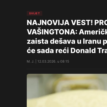
SVIJET
NAJNOVIJA VEST! PR
VAŠINGTONA: Američki 
zaista dešava u Iranu 
će sada reći Donald T
M. J. | 12.03.2026. u 08:15