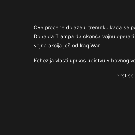
Ove procene dolaze u trenutku kada se po
Donalda Trampa da okonča vojnu operaciju
vojna akcija još od Iraq War.
Kohezija vlasti uprkos ubistvu vrhovnog 
Tekst se 