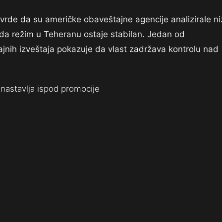
 tvrde da su američke obaveštajne agencije analizirale ni
da režim u Teheranu ostaje stabilan. Jedan od
nih izveštaja pokazuje da vlast zadržava kontrolu nad
nastavlja ispod promocije