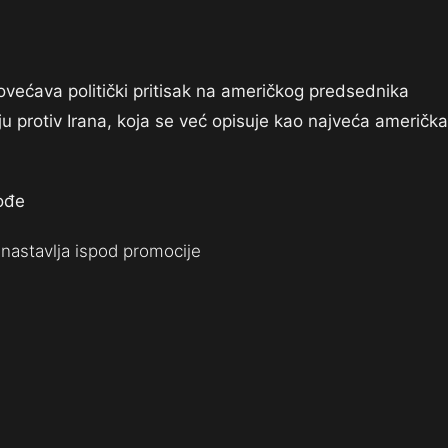
većava politički pritisak na američkog predsednika
 protiv Irana, koja se već opisuje kao najveća američka
vođe
nastavlja ispod promocije