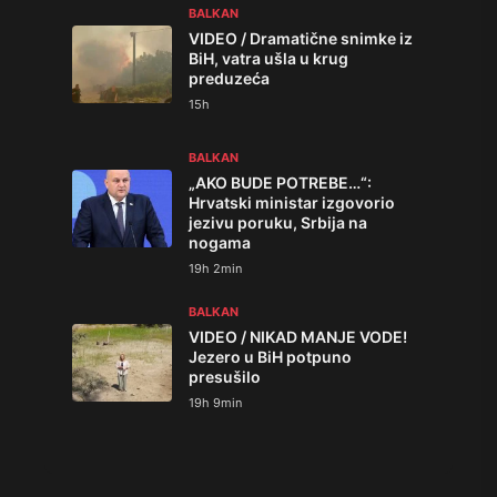
BALKAN
VIDEO / Dramatične snimke iz
BiH, vatra ušla u krug
preduzeća
15h
BALKAN
„AKO BUDE POTREBE…“:
Hrvatski ministar izgovorio
jezivu poruku, Srbija na
nogama
19h 2min
BALKAN
VIDEO / NIKAD MANJE VODE!
Jezero u BiH potpuno
presušilo
19h 9min