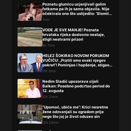
Poznatu glumicu ucjenjivali golim
fotkama pa ih je sama objavila. Nije
očekivala ono što uslijedilo: ‘Slomilo
me‘
1min
VODE JE SVE MANJE! Poznata
hrvatska rijeka doslovno nestaje,
stigli nestvarni prizori
9h 7min
HELEZ ŠOKIRAO NOVOM PORUKOM
VUČIĆU: „Pratili smo svaki njegov
pokret“! Pominjao i hapšenje, stigao
žestok odgovor Brnabićeve
11h 3min
Nedim Sladić upozorava cijeli
Balkan: Posebno podcrtao period do
12. avgusta
12h 21min
“Upomoć, ubiće me”: Krici nesretne
žene odzvanjali su zgradom prije
nego što joj je život oduzeo sin
12h 23min