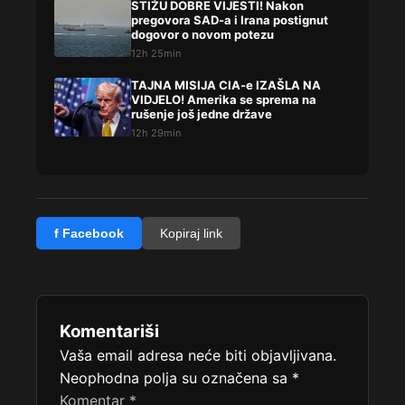
STIŽU DOBRE VIJESTI! Nakon
pregovora SAD-a i Irana postignut
dogovor o novom potezu
12h 25min
TAJNA MISIJA CIA-e IZAŠLA NA
VIDJELO! Amerika se sprema na
rušenje još jedne države
12h 29min
f Facebook
Kopiraj link
Komentariši
Vaša email adresa neće biti objavljivana.
Neophodna polja su označena sa
*
Komentar
*