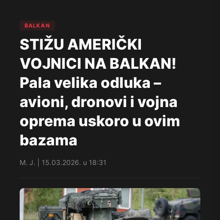
BALKAN
STIŽU AMERIČKI
VOJNICI NA BALKAN!
Pala velika odluka –
avioni, dronovi i vojna
oprema uskoro u ovim
bazama
M. J. | 15.03.2026. u 18:31