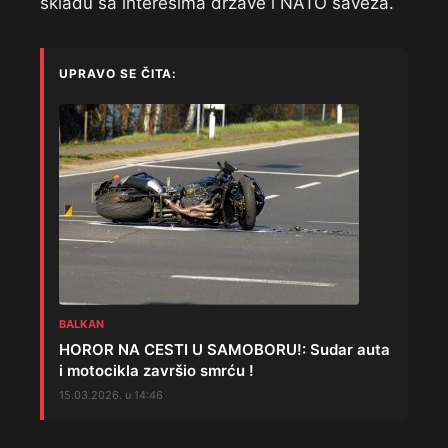
skladu sa interesima države i NATO saveza.
UPRAVO SE ČITA:
BALKAN
HOROR NA CESTI U SAMOBORU!: Sudar auta
i motocikla završio smrću !
15.03.2026. u 14:46