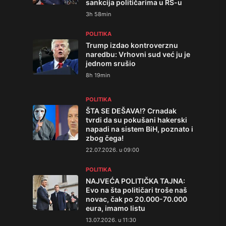
sankcija političarima u RS-u
3h 58min
POLITIKA
Trump izdao kontroverznu
naredbu: Vrhovni sud već ju je
jednom srušio
8h 19min
POLITIKA
ŠTA SE DEŠAVA!? Crnadak
tvrdi da su pokušani hakerski
napadi na sistem BiH, poznato i
zbog čega!
22.07.2026. u 09:00
POLITIKA
NAJVEĆA POLITIČKA TAJNA:
Evo na šta političari troše naš
novac, čak po 20.000-70.000
eura, imamo listu
13.07.2026. u 11:30