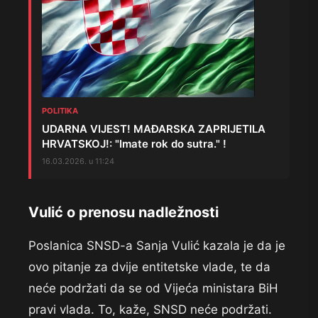
POLITIKA
UDARNA VIJEST! MAÐARSKA ZAPRIJETILA
HRVATSKOJ!: "Imate rok do sutra." !
16.03.2026. u 11:24
Vulić o prenosu nadležnosti
Poslanica SNSD-a Sanja Vulić kazala je da je
ovo pitanje za dvije entitetske vlade, te da
neće podržati da se od Vijeća ministara BiH
pravi vlada. To, kaže, SNSD neće podržati.