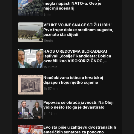
mogla napasti NATO-a: Ovo je
najcrnji scenarij
3min
VELIKE VOJNE SNAGE STIŽU U BiH!
Prve trupe dolaze sredinom augusta,
poznato šta slijedi
19min
HAOS U REDOVIMA BLOKADERA!
Isplivali „dosijei“ kandidata: Đokića
označili kao VISOKORIZIČNOG,
Lompara potpuno precrtali
1h 19min
Neočekivana istina o hrvatskoj
dijaspori koju rijetko čujemo
1h 57min
Pupovac se obraća javnosti: Na Oluji
vidio nešto što ga je devastiralo
3h 48min
Evo šta piše u zahtjevu dvostranačkih
američkih senatora za ponovno