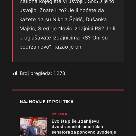
Zakona kojeg ste vi usvojili. SNSD je to
usvojio. Znate li to? Je li hoćete da
kažete da su Nikola Špirić, Dušanka
Majkić, Sredoje Nović izdajnici RS? Je li
proglašavate izdajnicima RS? Oni su
podržali ovo”, kazao je on.
Broj pregleda:
1.273
NAJNOVIJE IZ POLITIKA
POLITIKA
Evo šta piše u zahtjevu
dvostranačkih američkih
senatora za ponovno uvođenje