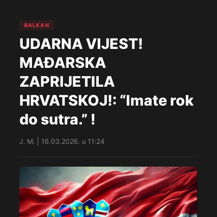
BALKAN
UDARNA VIJEST!
MAÐARSKA
ZAPRIJETILA
HRVATSKOJ!: “Imate rok
do sutra.” !
J. M. | 16.03.2026. u 11:24