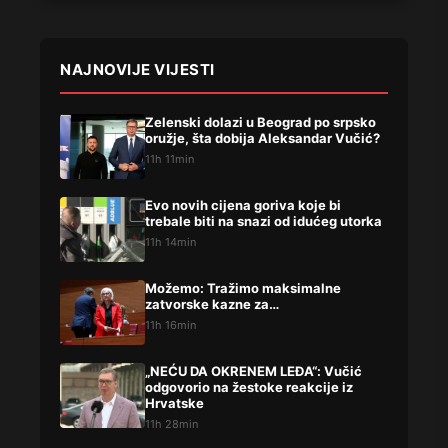
NAJNOVIJE VIJESTI
Zelenski dolazi u Beograd po srpsko
oružje, šta dobija Aleksandar Vučić?
11h 11min
Evo novih cijena goriva koje bi
trebale biti na snazi od idućeg utorka
11h 14min
Možemo: Tražimo maksimalne
zatvorske kazne za…
11h 16min
„NEĆU DA OKRENEM LEĐA“: Vučić
odgovorio na žestoke reakcije iz
Hrvatske
11h 28min