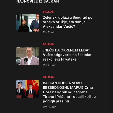
NAJNOVIJE IZ BALKAN
BALKAN
Zelenski dolazi u Beograd po
srpsko oružje, šta dobija
Aleksandar Vučić?
11h 11min
BALKAN
„NEĆU DA OKRENEM LEĐA“:
Vučić odgovorio na žestoke
reakcije iz Hrvatske
11h 28min
BALKAN
BALKAN DOBIJA NOVU
BEZBEDNOSNU MAPU!? Crna
Gora na korak od Zagreba,
Tirane i Prištine - detalji koji su
podigli prašinu
12h 12min