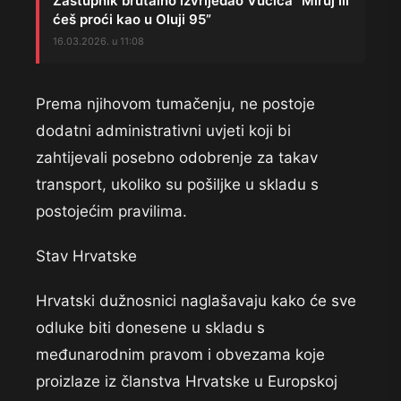
Zastupnik brutalno izvrijeđao Vučića “Miruj ili
ćeš proći kao u Oluji 95”
16.03.2026. u 11:08
Prema njihovom tumačenju, ne postoje
dodatni administrativni uvjeti koji bi
zahtijevali posebno odobrenje za takav
transport, ukoliko su pošiljke u skladu s
postojećim pravilima.
Stav Hrvatske
Hrvatski dužnosnici naglašavaju kako će sve
odluke biti donesene u skladu s
međunarodnim pravom i obvezama koje
proizlaze iz članstva Hrvatske u Europskoj