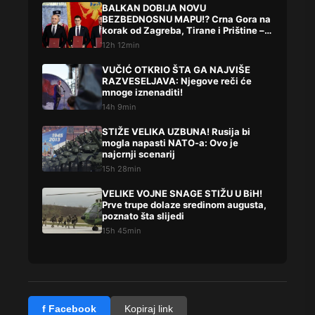
BALKAN DOBIJA NOVU
BEZBEDNOSNU MAPU!? Crna Gora na
korak od Zagreba, Tirane i Prištine –
detalji koji su podigli prašinu
12h 12min
VUČIĆ OTKRIO ŠTA GA NAJVIŠE
RAZVESELJAVA: Njegove reči će
mnoge iznenaditi!
14h 9min
STIŽE VELIKA UZBUNA! Rusija bi
mogla napasti NATO-a: Ovo je
najcrnji scenarij
15h 28min
VELIKE VOJNE SNAGE STIŽU U BiH!
Prve trupe dolaze sredinom augusta,
poznato šta slijedi
15h 45min
f Facebook
Kopiraj link