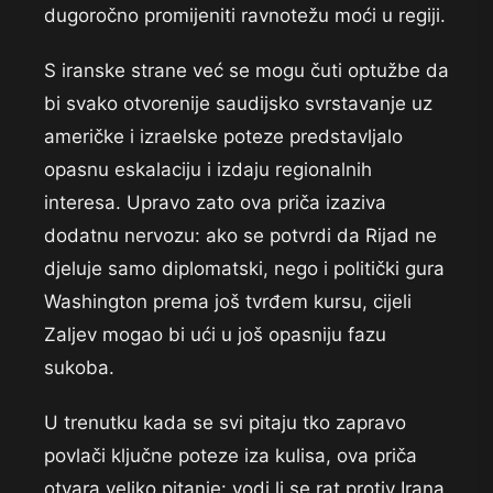
dugoročno promijeniti ravnotežu moći u regiji.
S iranske strane već se mogu čuti optužbe da
bi svako otvorenije saudijsko svrstavanje uz
američke i izraelske poteze predstavljalo
opasnu eskalaciju i izdaju regionalnih
interesa. Upravo zato ova priča izaziva
dodatnu nervozu: ako se potvrdi da Rijad ne
djeluje samo diplomatski, nego i politički gura
Washington prema još tvrđem kursu, cijeli
Zaljev mogao bi ući u još opasniju fazu
sukoba.
U trenutku kada se svi pitaju tko zapravo
povlači ključne poteze iza kulisa, ova priča
otvara veliko pitanje: vodi li se rat protiv Irana