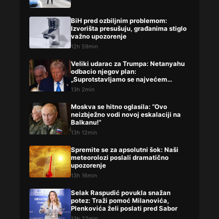
BiH pred ozbiljnim problemom:
Izvorišta presušuju, građanima stiglo
važno upozorenje
12h 59min
Veliki udarac za Trumpa: Netanyahu
odbacio njegov plan:
„Suprotstavljamo se najvećem
prijatelju“
13h 2min
Moskva se hitno oglasila: “Ovo
neizbježno vodi novoj eskalaciji na
Balkanu!”
13h 12min
Spremite se za apsolutni šok: Naši
meteorolozi poslali dramatično
upozorenje
13h 16min
Selak Raspudić povukla snažan
potez: Traži pomoć Milanovića,
Plenkovića želi poslati pred Sabor
13h 22min