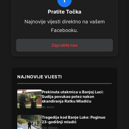
Pratite Točka
Najnovije vijesti direktno na vašem
Facebooku.
Zapratite nas
NAJNOVIJE VIJESTI
Prekinuta utakmica u Banjoj Luci:
Sudija povukao potez nakon
skandiranja Ratku Mladiću
9h 4min
Tragedija kod Banje Luke: Poginuo
23-godišnji mladić
12h 56min