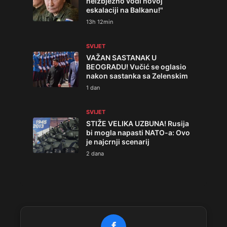
neizbježno vodi novoj
eskalaciji na Balkanu!"
13h 12min
SVIJET
VAŽAN SASTANAK U
BEOGRADU! Vučić se oglasio
nakon sastanka sa Zelenskim
1 dan
SVIJET
STIŽE VELIKA UZBUNA! Rusija
bi mogla napasti NATO-a: Ovo
je najcrnji scenarij
2 dana
f