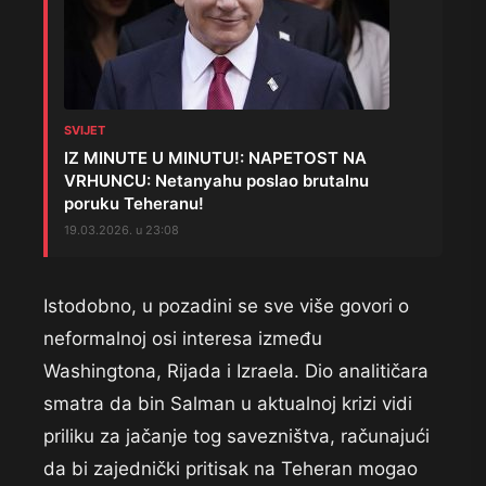
SVIJET
IZ MINUTE U MINUTU!: NAPETOST NA
VRHUNCU: Netanyahu poslao brutalnu
poruku Teheranu!
19.03.2026. u 23:08
Istodobno, u pozadini se sve više govori o
neformalnoj osi interesa između
Washingtona, Rijada i Izraela. Dio analitičara
smatra da bin Salman u aktualnoj krizi vidi
priliku za jačanje tog savezništva, računajući
da bi zajednički pritisak na Teheran mogao