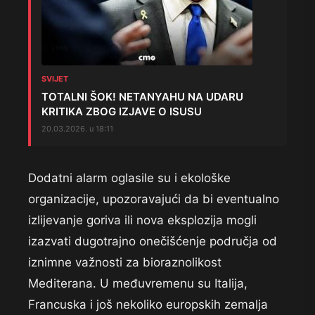
SVIJET
TOTALNI ŠOK! NETANYAHU NA UDARU
KRITIKA ZBOG IZJAVE O ISUSU
20.03.2026. u 18:11
Dodatni alarm oglasile su i ekološke
organizacije, upozoravajući da bi eventualno
izlijevanje goriva ili nova eksplozija mogli
izazvati dugotrajno onečišćenje područja od
iznimne važnosti za bioraznolikost
Mediterana. U međuvremenu su Italija,
Francuska i još nekoliko europskih zemalja