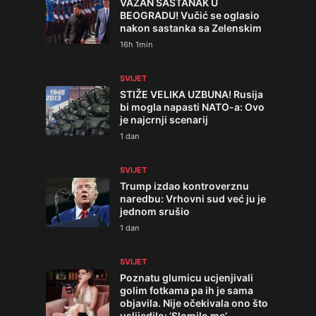
VAŽAN SASTANAK U
BEOGRADU! Vučić se oglasio
nakon sastanka sa Zelenskim
16h 1min
SVIJET
STIŽE VELIKA UZBUNA! Rusija
bi mogla napasti NATO-a: Ovo
je najcrnji scenarij
1 dan
SVIJET
Trump izdao kontroverznu
naredbu: Vrhovni sud već ju je
jednom srušio
1 dan
SVIJET
Poznatu glumicu ucjenjivali
golim fotkama pa ih je sama
objavila. Nije očekivala ono što
uslijedilo: ‘Slomilo me‘