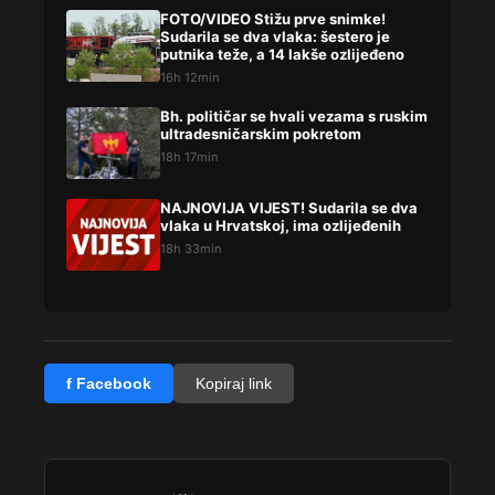
FOTO/VIDEO Stižu prve snimke!
Sudarila se dva vlaka: šestero je
putnika teže, a 14 lakše ozlijeđeno
16h 12min
Bh. političar se hvali vezama s ruskim
ultradesničarskim pokretom
18h 17min
NAJNOVIJA VIJEST! Sudarila se dva
vlaka u Hrvatskoj, ima ozlijeđenih
18h 33min
f Facebook
Kopiraj link