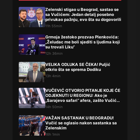
Zelenski stigao u Beograd, sastao se
sa Vučićem: Jedan detalj posebno
privukao pažnju, evo šta su dogovorili
11h 55min
Grmoja žestoko prozvao Plenkovića:
„Želudac me boli sjediti s ljudima koji
su trovali Liku“
12h 36min
VELIKA ODLUKA SE ČEKA! Puljić
otkrio šta se sprema Dodiku
13h 4min
VUČEVIĆ OTVORIO PITANJE KOJE ĆE
ODJEKNUTI U REGIONU: Ako je
„Sarajevo safari“ afera, zašto Vučića
niste procesuirali?!
14h 50min
VAŽAN SASTANAK U BEOGRADU!
Vučić se oglasio nakon sastanka sa
Zelenskim
16h 1min