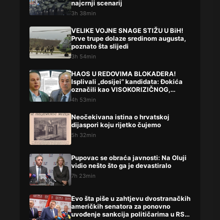
najcrnji scenarij
3h 38min
VELIKE VOJNE SNAGE STIŽU U BiH!
Prve trupe dolaze sredinom augusta,
poznato šta slijedi
3h 54min
HAOS U REDOVIMA BLOKADERA!
Isplivali „dosijei“ kandidata: Đokića
označili kao VISOKORIZIČNOG,
Lompara potpuno precrtali
4h 53min
Neočekivana istina o hrvatskoj
dijaspori koju rijetko čujemo
5h 32min
Pupovac se obraća javnosti: Na Oluji
vidio nešto što ga je devastiralo
7h 23min
Evo šta piše u zahtjevu dvostranačkih
američkih senatora za ponovno
uvođenje sankcija političarima u RS-