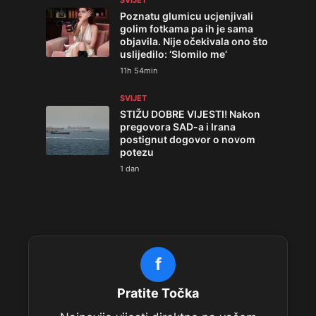
Poznatu glumicu ucjenjivali
golim fotkama pa ih je sama
objavila. Nije očekivala ono što
uslijedilo: ‘Slomilo me‘
11h 54min
SVIJET
STIŽU DOBRE VIJESTI! Nakon
pregovora SAD-a i Irana
postignut dogovor o novom
potezu
1 dan
f
Pratite Točka