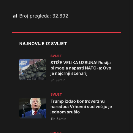
Broj pregleda:
32.892
NAJNOVIJE IZ SVIJET
SVIJET
STIŽE VELIKA UZBUNA! Rusija
bi mogla napasti NATO-a: Ovo
je najcrnji scenarij
3h 38min
SVIJET
Trump izdao kontroverznu
naredbu: Vrhovni sud već ju je
jednom srušio
11h 54min
SVIJET