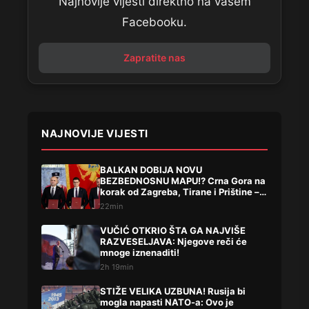
Najnovije vijesti direktno na vašem
Facebooku.
Zapratite nas
NAJNOVIJE VIJESTI
BALKAN DOBIJA NOVU
BEZBEDNOSNU MAPU!? Crna Gora na
korak od Zagreba, Tirane i Prištine –
detalji koji su podigli prašinu
22min
VUČIĆ OTKRIO ŠTA GA NAJVIŠE
RAZVESELJAVA: Njegove reči će
mnoge iznenaditi!
2h 19min
STIŽE VELIKA UZBUNA! Rusija bi
mogla napasti NATO-a: Ovo je