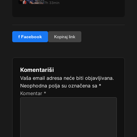
u
7h 33min
f Facebook
Kopiraj link
Komentariši
Vaša email adresa neće biti objavljivana.
Neophodna polja su označena sa
*
Komentar
*