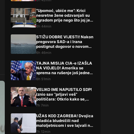
6h 42min
“Upomoć, ubiće me”: Krici
nesretne žene odzvanjali su
zgradom prije nego što joj je
život oduzeo sin
6h 44min
STIŽU DOBRE VIJESTI! Nakon
pregovora SAD-a i Irana
postignut dogovor o novom
potezu
6h 46min
TAJNA MISIJA CIA-e IZAŠLA
NA VIDJELO! Amerika se
sprema na rušenje još jedne
države
6h 51min
VELIKO IME NAPUSTILO SDP!
Iznio sav “prljavi veš”
političara: Otkrio kako se,
kako tvrdi, radi iza leđa
7h 7min
građana
UŽAS KOD ZAGREBA! Dvojica
mladića bludničili nad
maloljetnicom i sve lajvali na
netu: “Stari te gleda u lajvu”
7h 12min