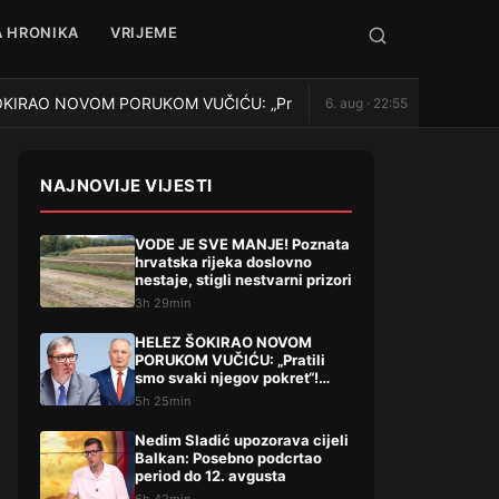
 HRONIKA
VRIJEME
RAO NOVOM PORUKOM VUČIĆU: „Pratili smo svaki njegov pokret“! Po
6. aug · 22:55
NAJNOVIJE VIJESTI
VODE JE SVE MANJE! Poznata
hrvatska rijeka doslovno
nestaje, stigli nestvarni prizori
3h 29min
HELEZ ŠOKIRAO NOVOM
PORUKOM VUČIĆU: „Pratili
smo svaki njegov pokret“!
Pominjao i hapšenje, stigao
5h 25min
žestok odgovor Brnabićeve
Nedim Sladić upozorava cijeli
Balkan: Posebno podcrtao
period do 12. avgusta