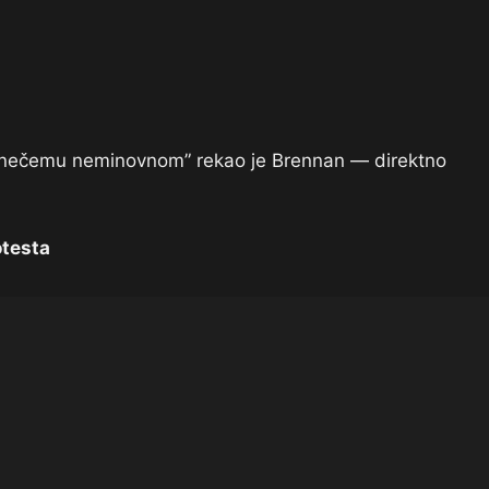
e o nečemu neminovnom” rekao je Brennan — direktno
otesta