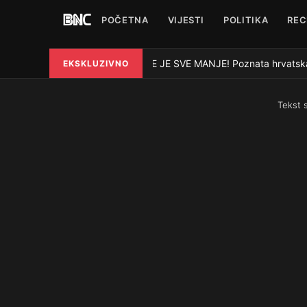
POČETNA
VIJESTI
POLITIKA
REC
VODE JE SVE MANJE! Poznata hrvatska rije
EKSKLUZIVNO
●
Tekst 