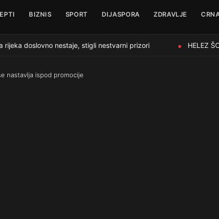
EPTI
BIZNIS
SPORT
DIJASPORA
ZDRAVLJE
CRNA
ka doslovno nestaje, stigli nestvarni prizori
HELEZ ŠOKI
●
se nastavlja ispod promocije