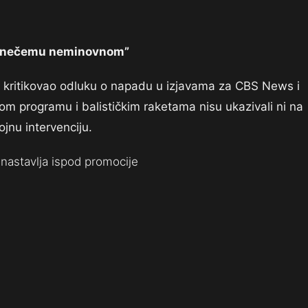
a o nečemu neminovnom”
je kritikovao odluku o napadu u izjavama za CBS News i
m programu i balističkim raketama nisu ukazivali ni na
ojnu intervenciju.
nastavlja ispod promocije