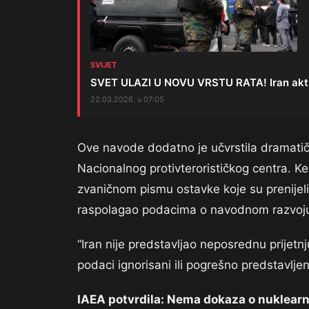
SVIJET
SVET ULAZI U NOVU VRSTU RATA! Iran aktivi
22.03.2026. u 07:05
Ove navode dodatno je učvrstila dramati
Nacionalnog protivterorističkog centra. Ke
zvaničnom pismu ostavke koje su prenijel
raspolagao podacima o navodnom razvoju
“Iran nije predstavljao neposrednu prijetnj
podaci ignorisani ili pogrešno predstavljen
IAEA potvrdila: Nema dokaza o nuklea