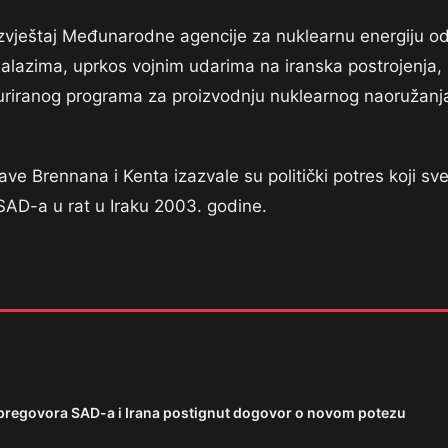
 izvještaj Međunarodne agencije za nuklearnu energiju o
alazima, uprkos vojnim udarima na iranska postrojenja,
turiranog programa za proizvodnju nuklearnog naoružanj
ve Brennana i Kenta izazvale su politički potres koji sv
SAD-a u rat u Iraku 2003. godine.
pregovora SAD-a i Irana postignut dogovor o novom potezu