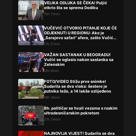
VELIKA ODLUKA SE ČEKA! Puljić
otkrio šta se sprema Dodiku
16h 11min
VUČEVIĆ OTVORIO PITANJE KOJE ĆE
ODJEKNUTI U REGIONU: Ako je
„Sarajevo safari“ afera, zašto Vučića
niste procesuirali?!
17h 57min
VAŽAN SASTANAK U BEOGRADU!
Vučić se oglasio nakon sastanka sa
Zelenskim
19h 8min
FOTO/VIDEO Stižu prve snimke!
Sudarila se dva vlaka: šestero je
putnika teže, a 14 lakše ozlijeđeno
19h 19min
Bh. političar se hvali vezama s ruskim
ultradesničarskim pokretom
21h 24min
NAJNOVIJA VIJEST! Sudarila se dva