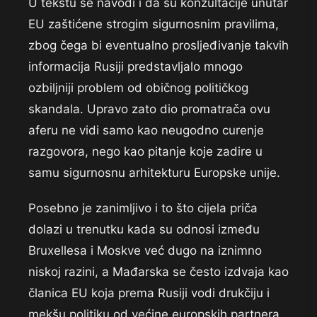
U tekstu se navodi i da su konzultacije unutar
EU zaštićene strogim sigurnosnim pravilima,
zbog čega bi eventualno prosljeđivanje takvih
informacija Rusiji predstavljalo mnogo
ozbiljniji problem od običnog političkog
skandala. Upravo zato dio promatrača ovu
aferu ne vidi samo kao neugodno curenje
razgovora, nego kao pitanje koje zadire u
samu sigurnosnu arhitekturu Europske unije.
Posebno je zanimljivo i to što cijela priča
dolazi u trenutku kada su odnosi između
Bruxellesa i Moskve već dugo na iznimno
niskoj razini, a Mađarska se često izdvaja kao
članica EU koja prema Rusiji vodi drukčiju i
mekšu politiku od većine europskih partnera.