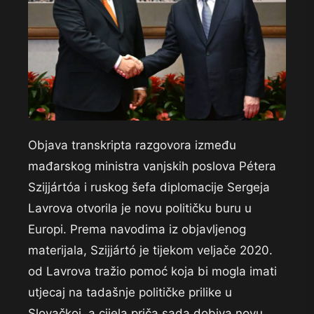
Objava transkripta razgovora između
mađarskog ministra vanjskih poslova Pétera
Szijjártóa i ruskog šefa diplomacije Sergeja
Lavrova otvorila je novu političku buru u
Europi. Prema navodima iz objavljenog
materijala, Szijjártó je tijekom veljače 2020.
od Lavrova tražio pomoć koja bi mogla imati
utjecaj na tadašnje političke prilike u
Slovačkoj, a cijela priča sada dobiva novu