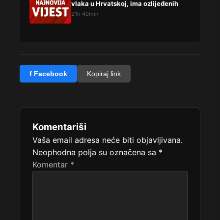
vlaka u Hrvatskoj, ima ozlijeđenih
21h 40min
f Facebook
Kopiraj link
Komentariši
Vaša email adresa neće biti objavljivana.
Neophodna polja su označena sa
*
Komentar
*