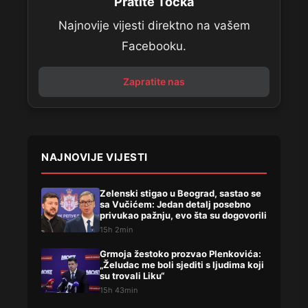
Pratite Točka
Najnovije vijesti direktno na vašem
Facebooku.
Zapratite nas
NAJNOVIJE VIJESTI
Zelenski stigao u Beograd, sastao se
sa Vučićem: Jedan detalj posebno
privukao pažnju, evo šta su dogovorili
15h 2min
Grmoja žestoko prozvao Plenkovića:
„Želudac me boli sjediti s ljudima koji
su trovali Liku“
15h 43min