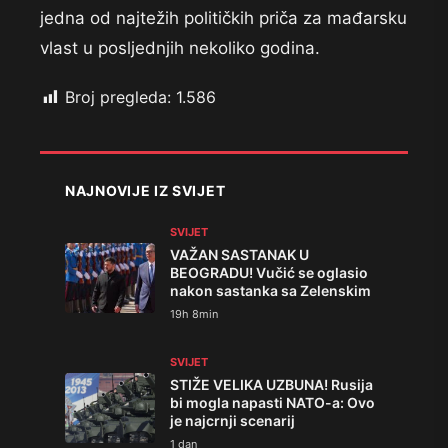
jedna od najtežih političkih priča za mađarsku
vlast u posljednjih nekoliko godina.
Broj pregleda:
1.586
NAJNOVIJE IZ SVIJET
SVIJET
VAŽAN SASTANAK U
BEOGRADU! Vučić se oglasio
nakon sastanka sa Zelenskim
19h 8min
SVIJET
STIŽE VELIKA UZBUNA! Rusija
bi mogla napasti NATO-a: Ovo
je najcrnji scenarij
1 dan