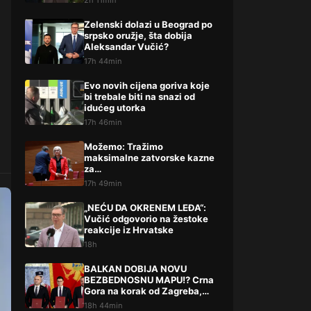
2h 11min
Zelenski dolazi u Beograd po
srpsko oružje, šta dobija
Aleksandar Vučić?
17h 44min
Evo novih cijena goriva koje
bi trebale biti na snazi od
idućeg utorka
17h 46min
Možemo: Tražimo
maksimalne zatvorske kazne
za…
17h 49min
„NEĆU DA OKRENEM LEĐA“:
Vučić odgovorio na žestoke
reakcije iz Hrvatske
18h
BALKAN DOBIJA NOVU
BEZBEDNOSNU MAPU!? Crna
Gora na korak od Zagreba,
Tirane i Prištine – detalji koji
18h 44min