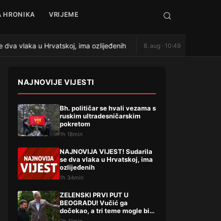
 HRONIKA
VRIJEME
va vlaka u Hrvatskoj, ima ozlijeđenih
ZELENSKI PRVI PU
8. aug · 10:49
●
NAJNOVIJE VIJESTI
Bh. političar se hvali vezama s
ruskim ultradesničarskim
pokretom
1h 18min
NAJNOVIJA VIJEST! Sudarila
se dva vlaka u Hrvatskoj, ima
ozlijeđenih
1h 34min
ZELENSKI PRVI PUT U
BEOGRADU! Vučić ga
dočekao, a tri teme mogle bi
da promene mnogo toga