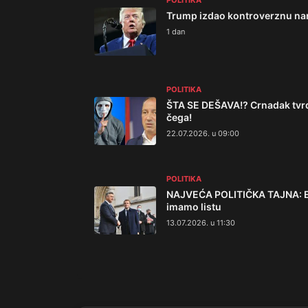
POLITIKA
Trump izdao kontroverznu nar
1 dan
POLITIKA
ŠTA SE DEŠAVA!? Crnadak tvrdi
čega!
22.07.2026. u 09:00
POLITIKA
NAJVEĆA POLITIČKA TAJNA: Evo
imamo listu
13.07.2026. u 11:30