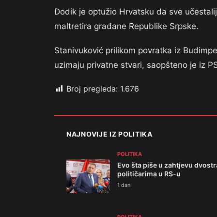
Dodik je optužio Hrvatsku da sve učestali
maltretira građane Republike Srpske.
Stanivuković prilikom povratka iz Budimpeš
uzimaju privatne stvari, saopšteno je iz P
Broj pregleda:
1.676
NAJNOVIJE IZ POLITIKA
POLITIKA
Evo šta piše u zahtjevu dvos
političarima u RS-u
1 dan