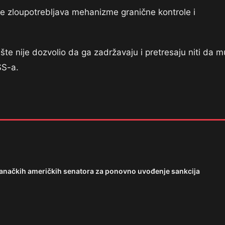
je zloupotrebljava mehanizme granične kontrole i
te nije dozvolio da ga zadržavaju i pretresaju niti da m
SS-a.
tranačkih američkih senatora za ponovno uvođenje sankcija