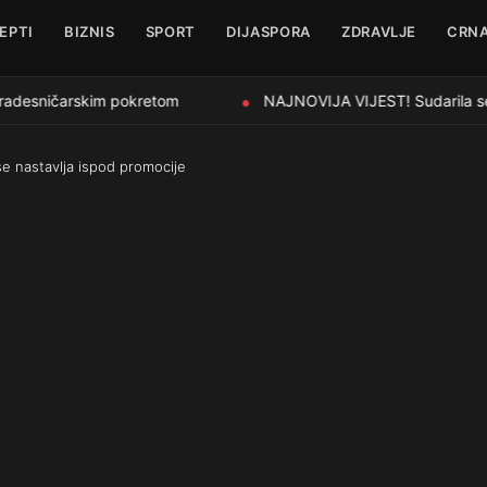
EPTI
BIZNIS
SPORT
DIJASPORA
ZDRAVLJE
CRNA
tradesničarskim pokretom
NAJNOVIJA VIJEST! Sudarila se d
●
se nastavlja ispod promocije