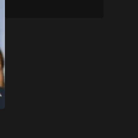
su podigli prašinu