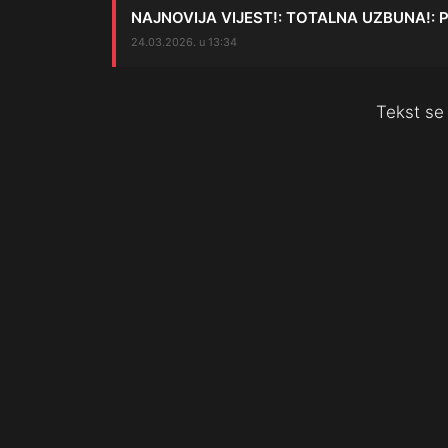
NAJNOVIJA VIJEST!: TOTALNA UZBUNA!: Pojavi
24.03.2026. u 13:34
Tekst se 