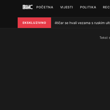
POČETNA
VIJESTI
POLITIKA
REC
Bh. političar se hvali vezama s ruskim ul
EKSKLUZIVNO
●
Tekst 