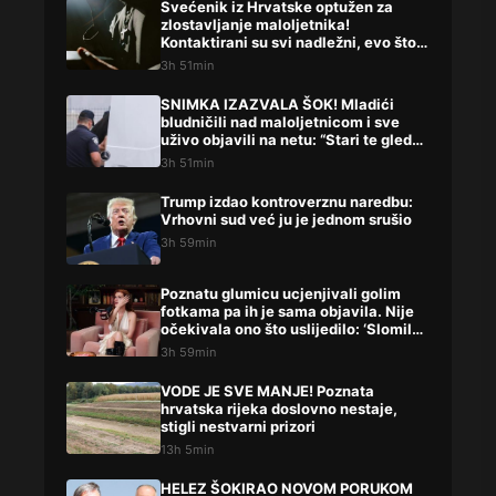
Svećenik iz Hrvatske optužen za
zlostavljanje maloljetnika!
Kontaktirani su svi nadležni, evo što
su rekli
3h 51min
SNIMKA IZAZVALA ŠOK! Mladići
bludničili nad maloljetnicom i sve
uživo objavili na netu: “Stari te gleda
u lajvu”
3h 51min
Trump izdao kontroverznu naredbu:
Vrhovni sud već ju je jednom srušio
3h 59min
Poznatu glumicu ucjenjivali golim
fotkama pa ih je sama objavila. Nije
očekivala ono što uslijedilo: ‘Slomilo
me‘
3h 59min
VODE JE SVE MANJE! Poznata
hrvatska rijeka doslovno nestaje,
stigli nestvarni prizori
13h 5min
HELEZ ŠOKIRAO NOVOM PORUKOM