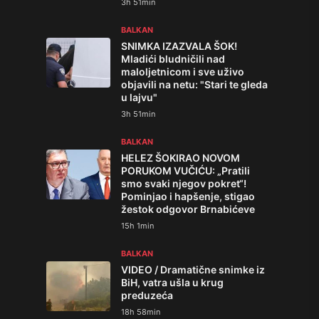
3h 51min
BALKAN
SNIMKA IZAZVALA ŠOK!
Mladići bludničili nad
maloljetnicom i sve uživo
objavili na netu: "Stari te gleda
u lajvu"
3h 51min
BALKAN
HELEZ ŠOKIRAO NOVOM
PORUKOM VUČIĆU: „Pratili
smo svaki njegov pokret“!
Pominjao i hapšenje, stigao
žestok odgovor Brnabićeve
15h 1min
BALKAN
VIDEO / Dramatične snimke iz
BiH, vatra ušla u krug
preduzeća
18h 58min