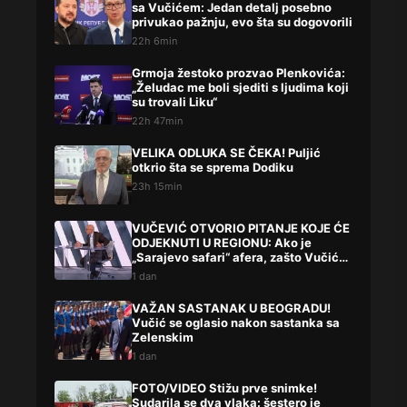
sa Vučićem: Jedan detalj posebno
privukao pažnju, evo šta su dogovorili
22h 6min
Grmoja žestoko prozvao Plenkovića:
„Želudac me boli sjediti s ljudima koji
su trovali Liku“
22h 47min
VELIKA ODLUKA SE ČEKA! Puljić
otkrio šta se sprema Dodiku
23h 15min
VUČEVIĆ OTVORIO PITANJE KOJE ĆE
ODJEKNUTI U REGIONU: Ako je
„Sarajevo safari“ afera, zašto Vučića
niste procesuirali?!
1 dan
VAŽAN SASTANAK U BEOGRADU!
Vučić se oglasio nakon sastanka sa
Zelenskim
1 dan
FOTO/VIDEO Stižu prve snimke!
Sudarila se dva vlaka: šestero je