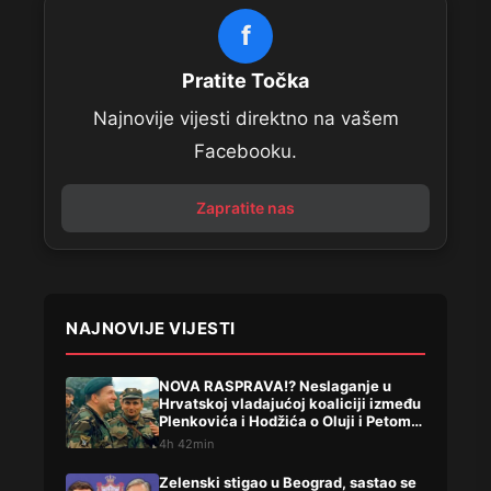
f
Pratite Točka
Najnovije vijesti direktno na vašem
Facebooku.
Zapratite nas
NAJNOVIJE VIJESTI
NOVA RASPRAVA!? Neslaganje u
Hrvatskoj vladajućoj koaliciji između
Plenkovića i Hodžića o Oluji i Petom
korpusu ARBIH!
4h 42min
Zelenski stigao u Beograd, sastao se