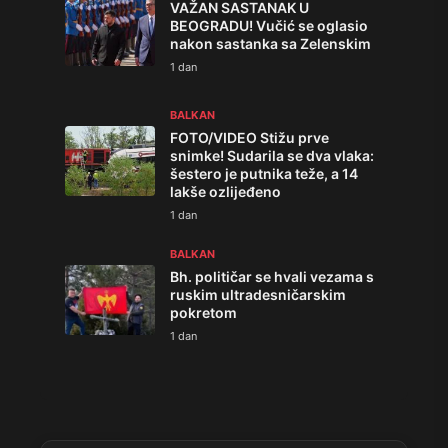
VAŽAN SASTANAK U
BEOGRADU! Vučić se oglasio
nakon sastanka sa Zelenskim
1 dan
BALKAN
FOTO/VIDEO Stižu prve
snimke! Sudarila se dva vlaka:
šestero je putnika teže, a 14
lakše ozlijeđeno
1 dan
BALKAN
Bh. političar se hvali vezama s
ruskim ultradesničarskim
pokretom
1 dan