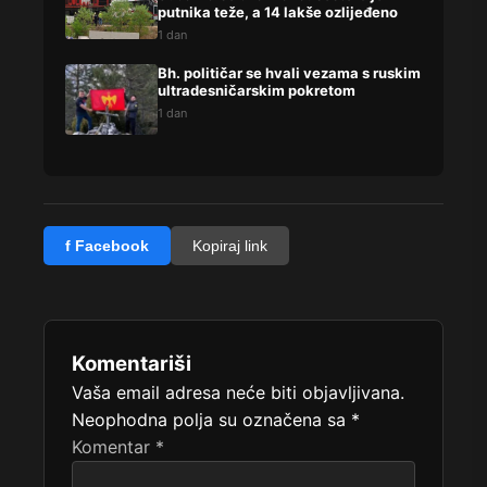
putnika teže, a 14 lakše ozlijeđeno
1 dan
Bh. političar se hvali vezama s ruskim
ultradesničarskim pokretom
1 dan
f Facebook
Kopiraj link
Komentariši
Vaša email adresa neće biti objavljivana.
Neophodna polja su označena sa
*
Komentar
*