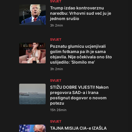
SVIJET
Trump izdao kontroverznu
naredbu: Vrhovni sud već ju je
jednom srušio
3h 2min
SVIJET
Poznatu glumicu ucjenjivali
golim fotkama pa ih je sama
objavila. Nije očekivala ono što
uslijedilo: ‘Slomilo me‘
3h 2min
SVIJET
STIŽU DOBRE VIJESTI! Nakon
pregovora SAD-a i Irana
postignut dogovor o novom
potezu
15h 26min
SVIJET
TAJNA MISIJA CIA-e IZAŠLA