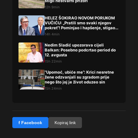
stigli nestvarni prizori
12h 9min
HELEZ ŠOKIRAO NOVOM PORUKOM
VUČIĆU: „Pratili smo svaki njegov
pokret“! Pominjao i hapšenje, stigao
žestok odgovor Brnabićeve
14h 4min
Nedim Sladić upozorava cijeli
Balkan: Posebno podcrtao period do
12. avgusta
15h 22min
“Upomoć, ubiće me”: Krici nesretne
žene odzvanjali su zgradom prije
nego što joj je život oduzeo sin
15h 24min
f Facebook
Kopiraj link