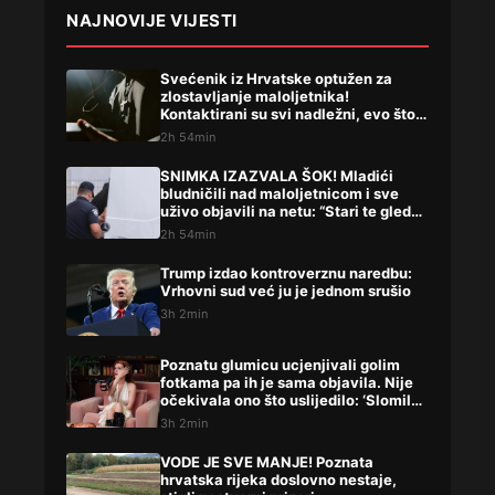
NAJNOVIJE VIJESTI
Svećenik iz Hrvatske optužen za
zlostavljanje maloljetnika!
Kontaktirani su svi nadležni, evo što
su rekli
2h 54min
SNIMKA IZAZVALA ŠOK! Mladići
bludničili nad maloljetnicom i sve
uživo objavili na netu: “Stari te gleda
u lajvu”
2h 54min
Trump izdao kontroverznu naredbu:
Vrhovni sud već ju je jednom srušio
3h 2min
Poznatu glumicu ucjenjivali golim
fotkama pa ih je sama objavila. Nije
očekivala ono što uslijedilo: ‘Slomilo
me‘
3h 2min
VODE JE SVE MANJE! Poznata
hrvatska rijeka doslovno nestaje,